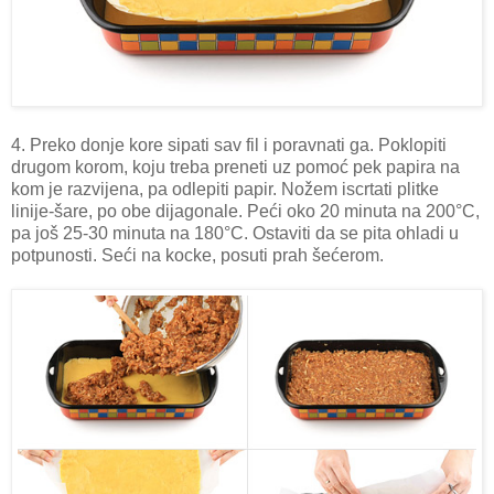
4. Preko donje kore sipati sav fil i poravnati ga. Poklopiti
drugom korom, koju treba preneti uz pomoć pek papira na
kom je razvijena, pa odlepiti papir. Nožem iscrtati plitke
linije-šare, po obe dijagonale. Peći oko 20 minuta na 200°C,
pa još 25-30 minuta na 180°C. Ostaviti da se pita ohladi u
potpunosti. Seći na kocke, posuti prah šećerom.