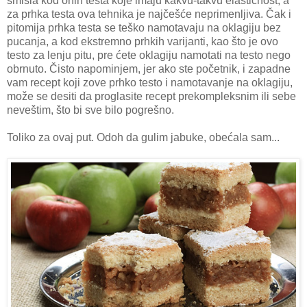
smisla kod onih testa koje imaju kakvu-takvu elastičnost, a
za prhka testa ova tehnika je najčešće neprimenljiva. Čak i
pitomija prhka testa se teško namotavaju na oklagiju bez
pucanja, a kod ekstremno prhkih varijanti, kao što je ovo
testo za lenju pitu, pre ćete oklagiju namotati na testo nego
obrnuto. Čisto napominjem, jer ako ste početnik, i zapadne
vam recept koji zove prhko testo i namotavanje na oklagiju,
može se desiti da proglasite recept prekompleksnim ili sebe
neveštim, što bi sve bilo pogrešno.
Toliko za ovaj put. Odoh da gulim jabuke, obećala sam...