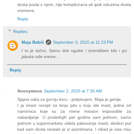
dosta posla s njom, nije komplicirana ali ipak oduzima dosta
vremena.
Reply
Replies
Maja Babić
September 3, 2015 at 11:23 PM
I to je tačno. Samo dok ogulim i izrendišem kilo i po
jabuka ode vreme...
Reply
Anonymous
September 2, 2015 at 7:26 AM
Sjajna caka za gornju koru - potpisujem, Maja je genije.
I ja imam recept za lenju pitu u koju ide mast, jedna od
namirnica koje su za mene mission impossible za
nabavljanje. U poslednjih pet godina sam jednom, samo
jednom u supermarketu videla pakovanja masti, sledeci put
kad sam dosla nestalo je iz asortimana. I nikad je vise nisu