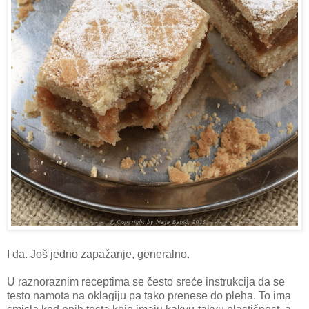
I da. Još jedno zapažanje, generalno.
U raznoraznim receptima se često sreće instrukcija da se
testo namota na oklagiju pa tako prenese do pleha. To ima