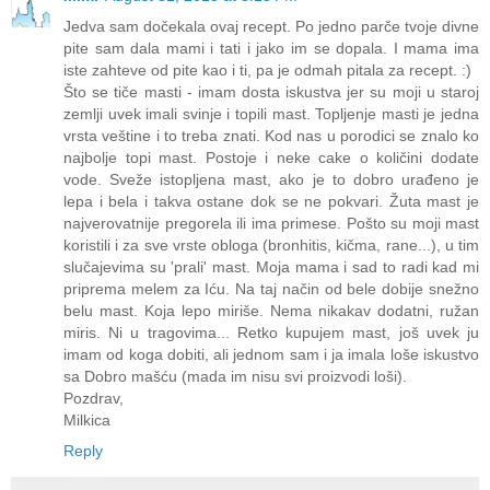
Jedva sam dočekala ovaj recept. Po jedno parče tvoje divne
pite sam dala mami i tati i jako im se dopala. I mama ima
iste zahteve od pite kao i ti, pa je odmah pitala za recept. :)
Što se tiče masti - imam dosta iskustva jer su moji u staroj
zemlji uvek imali svinje i topili mast. Topljenje masti je jedna
vrsta veštine i to treba znati. Kod nas u porodici se znalo ko
najbolje topi mast. Postoje i neke cake o količini dodate
vode. Sveže istopljena mast, ako je to dobro urađeno je
lepa i bela i takva ostane dok se ne pokvari. Žuta mast je
najverovatnije pregorela ili ima primese. Pošto su moji mast
koristili i za sve vrste obloga (bronhitis, kičma, rane...), u tim
slučajevima su 'prali' mast. Moja mama i sad to radi kad mi
priprema melem za Iću. Na taj način od bele dobije snežno
belu mast. Koja lepo miriše. Nema nikakav dodatni, ružan
miris. Ni u tragovima... Retko kupujem mast, još uvek ju
imam od koga dobiti, ali jednom sam i ja imala loše iskustvo
sa Dobro mašću (mada im nisu svi proizvodi loši).
Pozdrav,
Milkica
Reply