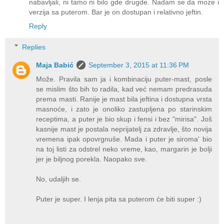
nabavljali, ni tamo ni bilo gde drugde. Nadam se da moze i
verzija sa puterom. Bar je on dostupan i relativno jeftin.
Reply
Replies
Maja Babić
September 3, 2015 at 11:36 PM
Može. Pravila sam ja i kombinaciju puter-mast, posle
se mislim što bih to radila, kad već nemam predrasuda
prema masti. Ranije je mast bila jeftina i dostupna vrsta
masnoće, i zato je onoliko zastupljena po starinskim
receptima, a puter je bio skup i fensi i bez "mirisa". Još
kasnije mast je postala neprijatelj za zdravlje, što novija
vremena ipak opovrgnuše. Mada i puter je siroma' bio
na toj listi za odstrel neko vreme, kao, margarin je bolji
jer je biljnog porekla. Naopako sve.
No, udaljih se.
Puter je super. I lenja pita sa puterom će biti super :)