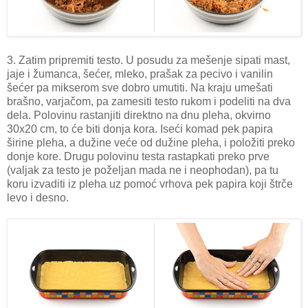
3. Zatim pripremiti testo. U posudu za mešenje sipati mast,
jaje i žumanca, šećer, mleko, prašak za pecivo i vanilin
šećer pa mikserom sve dobro umutiti. Na kraju umešati
brašno, varjačom, pa zamesiti testo rukom i podeliti na dva
dela. Polovinu rastanjiti direktno na dnu pleha, okvirno
30x20 cm, to će biti donja kora. Iseći komad pek papira
širine pleha, a dužine veće od dužine pleha, i položiti preko
donje kore. Drugu polovinu testa rastapkati preko prve
(valjak za testo je poželjan mada ne i neophodan), pa tu
koru izvaditi iz pleha uz pomoć vrhova pek papira koji štrče
levo i desno.