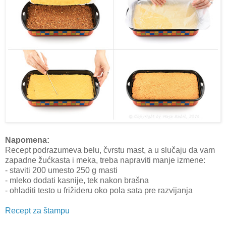
Napomena:
Recept podrazumeva belu, čvrstu mast, a u slučaju da vam
zapadne žućkasta i meka, treba napraviti manje izmene:
- staviti 200 umesto 250 g masti
- mleko dodati kasnije, tek nakon brašna
- ohladiti testo u frižideru oko pola sata pre razvijanja
Recept za štampu