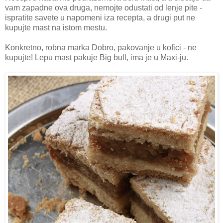
vam zapadne ova druga, nemojte odustati od lenje pite -
ispratite savete u napomeni iza recepta, a drugi put ne
kupujte mast na istom mestu.
Konkretno, robna marka Dobro, pakovanje u kofici - ne
kupujte! Lepu mast pakuje Big bull, ima je u Maxi-ju.