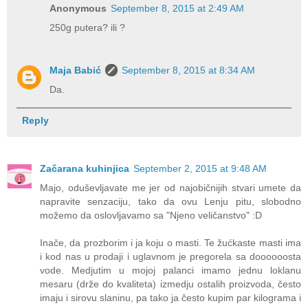
Anonymous
September 8, 2015 at 2:49 AM
250g putera? ili ?
Maja Babić
September 8, 2015 at 8:34 AM
Da.
Reply
Začarana kuhinjica
September 2, 2015 at 9:48 AM
Majo, oduševljavate me jer od najobičnijih stvari umete da
napravite senzaciju, tako da ovu Lenju pitu, slobodno
možemo da oslovljavamo sa "Njeno veličanstvo" :D
Inače, da prozborim i ja koju o masti. Te žućkaste masti ima
i kod nas u prodaji i uglavnom je pregorela sa doooooosta
vode. Medjutim u mojoj palanci imamo jednu loklanu
mesaru (drže do kvaliteta) izmedju ostalih proizvoda, često
imaju i sirovu slaninu, pa tako ja često kupim par kilograma i