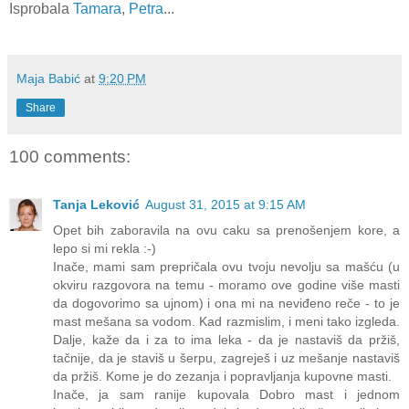
Isprobala
Tamara
,
Petra
...
Maja Babić
at
9:20 PM
Share
100 comments:
Tanja Leković
August 31, 2015 at 9:15 AM
Opet bih zaboravila na ovu caku sa prenošenjem kore, a
lepo si mi rekla :-)
Inače, mami sam prepričala ovu tvoju nevolju sa mašću (u
okviru razgovora na temu - moramo ove godine više masti
da dogovorimo sa ujnom) i ona mi na neviđeno reče - to je
mast mešana sa vodom. Kad razmislim, i meni tako izgleda.
Dalje, kaže da i za to ima leka - da je nastaviš da pržiš,
tačnije, da je staviš u šerpu, zagreješ i uz mešanje nastaviš
da pržiš. Kome je do zezanja i popravljanja kupovne masti.
Inače, ja sam ranije kupovala Dobro mast i jednom