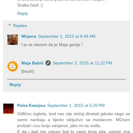
Svaka čast! :)
Reply
Replies
Mirjana
September 1, 2015 at 8:44 AM
I ja se slazem da je Maja genije !
Maja Babić
September 3, 2015 at 11:22 PM
[blush]
Reply
Petra Kranjica
September 1, 2015 at 5:20 PM
Odlično izgleda, kod nas nije običaj dinstati jabuke nego se
samo naribaju a tijesto isključivo sa maslacom. MOram
probati i ovu tvoju varijanut, jako mi se sviđa.
E da i baš me ustvari ljuti to naziv lenja pita, ustvari ima