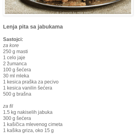
Lenja pita sa jabukama
Sastojci:
za kore
250 g masti
1 celo jaje
2 žumanca
100 g šećera
30 ml mleka
1 kesica praška za pecivo
1 kesica vanilin šećera
500 g brašna
za fil
1.5 kg nakiselih jabuka
300 g šećera
1 kašičica mlevenog cimeta
1 kašika griza, oko 15 g