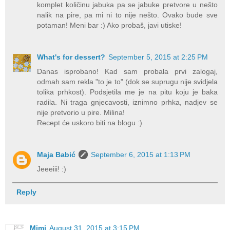
komplet količinu jabuka pa se jabuke pretvore u nešto
nalik na pire, pa mi ni to nije nešto. Ovako bude sve
potaman! Meni bar :) Ako probaš, javi utiske!
What's for dessert?
September 5, 2015 at 2:25 PM
Danas isprobano! Kad sam probala prvi zalogaj,
odmah sam rekla "to je to" (dok se suprugu nije svidjela
tolika prhkost). Podsjetila me je na pitu koju je baka
radila. Ni traga gnjecavosti, iznimno prhka, nadjev se
nije pretvorio u pire. Milina!
Recept će uskoro biti na blogu :)
Maja Babić
September 6, 2015 at 1:13 PM
Jeeeiii! :)
Reply
Mimi
August 31, 2015 at 3:15 PM