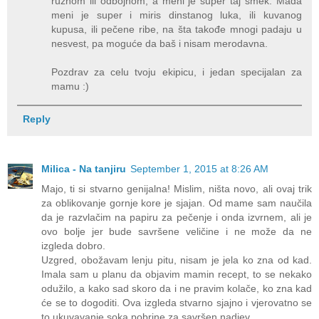
ružnom ili odbojnom, a meni je super taj šmek. Mada
meni je super i miris dinstanog luka, ili kuvanog
kupusa, ili pečene ribe, na šta takođe mnogi padaju u
nesvest, pa moguće da baš i nisam merodavna.
Pozdrav za celu tvoju ekipicu, i jedan specijalan za
mamu :)
Reply
Milica - Na tanjiru
September 1, 2015 at 8:26 AM
Majo, ti si stvarno genijalna! Mislim, ništa novo, ali ovaj trik
za oblikovanje gornje kore je sjajan. Od mame sam naučila
da je razvlačim na papiru za pečenje i onda izvrnem, ali je
ovo bolje jer bude savršene veličine i ne može da ne
izgleda dobro.
Uzgred, obožavam lenju pitu, nisam je jela ko zna od kad.
Imala sam u planu da objavim mamin recept, to se nekako
odužilo, a kako sad skoro da i ne pravim kolače, ko zna kad
će se to dogoditi. Ova izgleda stvarno sjajno i vjerovatno se
to ukuvavanje soka pobrine za savršen nadjev.