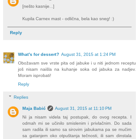
[nešto kasnije...]
Kupila Carnex mast - odlična, bela kao sneg! :)
Reply
What's for dessert?
August 31, 2015 at 1:24 PM
Obožavam sve vrste pita od jabuke i u niti jednom receptu
još nisam naišla na kuhanje soka od jabuka za nadjev.
Moram isprobati!
Reply
Replies
Maja Babić
August 31, 2015 at 11:10 PM
Ni ja nisam videla taj postupak, do ovog recepta. I
odmah mi se učinilo smislenim i privlačnim. Do sada
sam radila ili samo sa sirovim jabukama pa se mučim
sa gatanjem oko otpuštanja tečnosti, ili sam dinstala