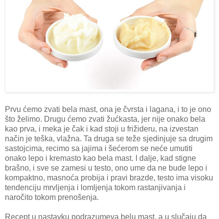
Prvu ćemo zvati bela mast, ona je čvrsta i lagana, i to je ono
što želimo. Drugu ćemo zvati žućkasta, jer nije onako bela
kao prva, i meka je čak i kad stoji u frižideru, na izvestan
način je teška, vlažna. Ta druga se teže sjedinjuje sa drugim
sastojcima, recimo sa jajima i šećerom se neće umutiti
onako lepo i kremasto kao bela mast. I dalje, kad stigne
brašno, i sve se zamesi u testo, ono ume da ne bude lepo i
kompaktno, masnoća probija i pravi brazde, testo ima visoku
tendenciju mrvljenja i lomljenja tokom rastanjivanja i
naročito tokom prenošenja.
Recept u nastavku podrazumeva belu mast, a u slučaju da