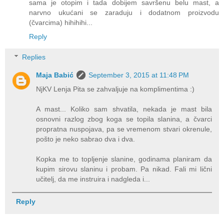
sama je otopim i tada dobijem savršenu belu mast, a
narvno ukućani se zaraduju i dodatnom proizvodu
(čvarcima) hihihihi...
Reply
Replies
Maja Babić
September 3, 2015 at 11:48 PM
NjKV Lenja Pita se zahvaljuje na komplimentima :)
A mast... Koliko sam shvatila, nekada je mast bila
osnovni razlog zbog koga se topila slanina, a čvarci
propratna nuspojava, pa se vremenom stvari okrenule,
pošto je neko sabrao dva i dva.
Kopka me to topljenje slanine, godinama planiram da
kupim sirovu slaninu i probam. Pa nikad. Fali mi lični
učitelj, da me instruira i nadgleda i...
Reply