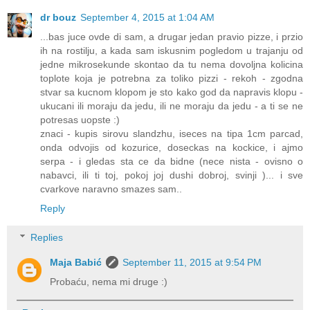
dr bouz
September 4, 2015 at 1:04 AM
...bas juce ovde di sam, a drugar jedan pravio pizze, i przio
ih na rostilju, a kada sam iskusnim pogledom u trajanju od
jedne mikrosekunde skontao da tu nema dovoljna kolicina
toplote koja je potrebna za toliko pizzi - rekoh - zgodna
stvar sa kucnom klopom je sto kako god da napravis klopu -
ukucani ili moraju da jedu, ili ne moraju da jedu - a ti se ne
potresas uopste :)
znaci - kupis sirovu slandzhu, iseces na tipa 1cm parcad,
onda odvojis od kozurice, doseckas na kockice, i ajmo
serpa - i gledas sta ce da bidne (nece nista - ovisno o
nabavci, ili ti toj, pokoj joj dushi dobroj, svinji )... i sve
cvarkove naravno smazes sam..
Reply
Replies
Maja Babić
September 11, 2015 at 9:54 PM
Probaću, nema mi druge :)