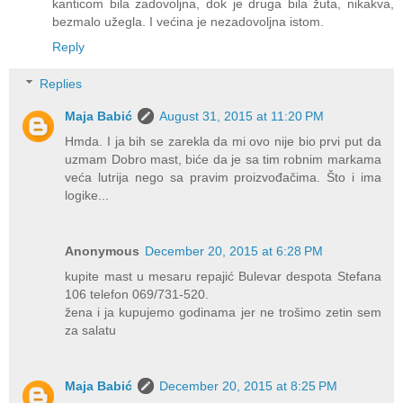
kanticom bila zadovoljna, dok je druga bila žuta, nikakva,
bezmalo užegla. I većina je nezadovoljna istom.
Reply
Replies
Maja Babić
August 31, 2015 at 11:20 PM
Hmda. I ja bih se zarekla da mi ovo nije bio prvi put da
uzmam Dobro mast, biće da je sa tim robnim markama
veća lutrija nego sa pravim proizvođačima. Što i ima
logike...
Anonymous
December 20, 2015 at 6:28 PM
kupite mast u mesaru repajić Bulevar despota Stefana
106 telefon 069/731-520.
žena i ja kupujemo godinama jer ne trošimo zetin sem
za salatu
Maja Babić
December 20, 2015 at 8:25 PM