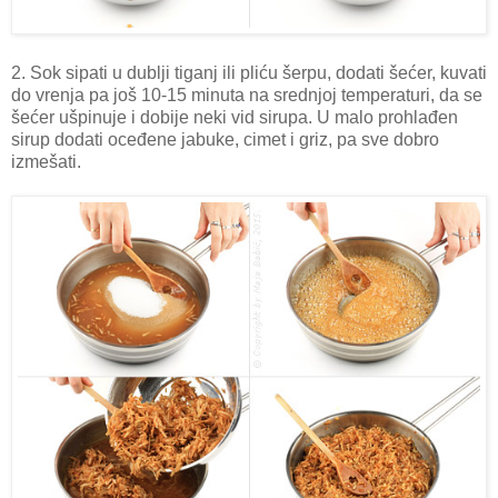
2. Sok sipati u dublji tiganj ili pliću šerpu, dodati šećer, kuvati
do vrenja pa još 10-15 minuta na srednjoj temperaturi, da se
šećer ušpinuje i dobije neki vid sirupa. U malo prohlađen
sirup dodati oceđene jabuke, cimet i griz, pa sve dobro
izmešati.