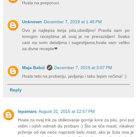
Hvala na preporuci.
Unknown
December 7, 2019 at 1:48 PM
Ovo je najlepsa lenja pita,ubedljivo! Pravila sam po
mnogim receptima ali ovaj je ne prevazidjen! Svaka
cast na svim detaljima i sugestijama,hvala vam veliko
za divne recepte❤
Maja Babić
December 7, 2019 at 3:07 PM
Hvala tebi na probanju, javljanju i tako lepim rečima! :)
Reply
lepamara
August 31, 2015 at 12:57 PM
Hvala za ovaj trik za oblikovanje gornje kore za pitu, prvi put
vidim i odoh odmah da probam :) Što se tiče masti, nikakvo
prženje od nje neće napraviti belu mast, ako je žuta ona je