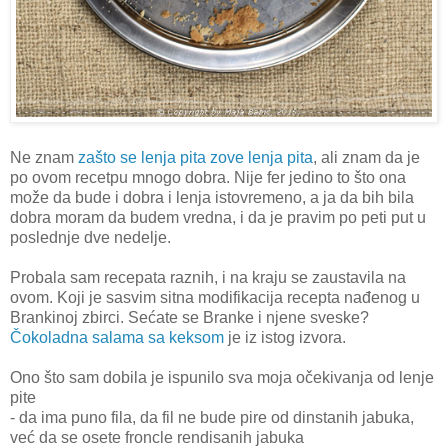
Ne znam
zašto se lenja pita zove lenja pita
, ali znam da je
po ovom recetpu mnogo dobra. Nije fer jedino to što ona
može da bude i dobra i lenja istovremeno, a ja da bih bila
dobra moram da budem vredna, i da je pravim po peti put u
poslednje dve nedelje.
Probala sam recepata raznih, i na kraju se zaustavila na
ovom. Koji je sasvim sitna modifikacija recepta nađenog u
Brankinoj zbirci. Sećate se Branke i njene sveske?
Čokoladna salama sa keksom
je iz istog izvora.
Ono što sam dobila je ispunilo sva moja očekivanja od lenje
pite
- da ima puno fila, da fil ne bude pire od dinstanih jabuka,
već da se osete froncle rendisanih jabuka