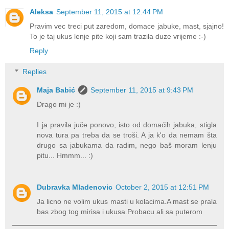
Aleksa
September 11, 2015 at 12:44 PM
Pravim vec treci put zaredom, domace jabuke, mast, sjajno!
To je taj ukus lenje pite koji sam trazila duze vrijeme :-)
Reply
Replies
Maja Babić
September 11, 2015 at 9:43 PM
Drago mi je :)
I ja pravila juče ponovo, isto od domaćih jabuka, stigla
nova tura pa treba da se troši. A ja k'o da nemam šta
drugo sa jabukama da radim, nego baš moram lenju
pitu... Hmmm... :)
Dubravka Mladenovic
October 2, 2015 at 12:51 PM
Ja licno ne volim ukus masti u kolacima.A mast se prala
bas zbog tog mirisa i ukusa.Probacu ali sa puterom