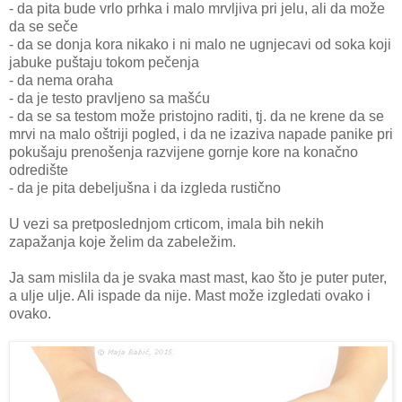
- da pita bude vrlo prhka i malo mrvljiva pri jelu, ali da može
da se seče
- da se donja kora nikako i ni malo ne ugnjecavi od soka koji
jabuke puštaju tokom pečenja
- da nema oraha
- da je testo pravljeno sa mašću
- da se sa testom može pristojno raditi, tj. da ne krene da se
mrvi na malo oštriji pogled, i da ne izaziva napade panike pri
pokušaju prenošenja razvijene gornje kore na konačno
odredište
- da je pita debeljušna i da izgleda rustično
U vezi sa pretposlednjom crticom, imala bih nekih
zapažanja koje želim da zabeležim.
Ja sam mislila da je svaka mast mast, kao što je puter puter,
a ulje ulje. Ali ispade da nije. Mast može izgledati ovako i
ovako.