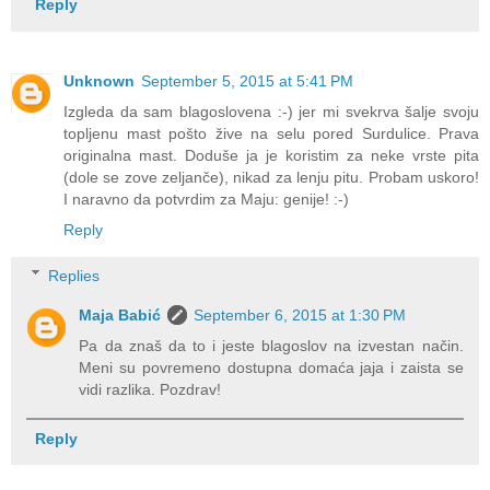
Reply
Unknown
September 5, 2015 at 5:41 PM
Izgleda da sam blagoslovena :-) jer mi svekrva šalje svoju
topljenu mast pošto žive na selu pored Surdulice. Prava
originalna mast. Doduše ja je koristim za neke vrste pita
(dole se zove zeljanče), nikad za lenju pitu. Probam uskoro!
I naravno da potvrdim za Мaju: genije! :-)
Reply
Replies
Maja Babić
September 6, 2015 at 1:30 PM
Pa da znaš da to i jeste blagoslov na izvestan način.
Meni su povremeno dostupna domaća jaja i zaista se
vidi razlika. Pozdrav!
Reply