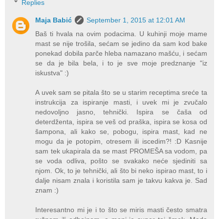
Replies
Maja Babić
September 1, 2015 at 12:01 AM
Baš ti hvala na ovim podacima. U kuhinji moje mame
mast se nije trošila, sećam se jedino da sam kod bake
ponekad dobila parče hleba namazano mašću, i sećam
se da je bila bela, i to je sve moje predznanje "iz
iskustva" :)
A uvek sam se pitala što se u starim receptima sreće ta
instrukcija za ispiranje masti, i uvek mi je zvučalo
nedovoljno jasno, tehnički. Ispira se čaša od
deterdženta, ispira se veš od praška, ispira se kosa od
šampona, ali kako se, pobogu, ispira mast, kad ne
mogu da je potopim, otresem ili iscedim?! :D Kasnije
sam tek ukapirala da se mast PROMEŠA sa vodom, pa
se voda odliva, pošto se svakako neće sjediniti sa
njom. Ok, to je tehnički, ali što bi neko ispirao mast, to i
dalje nisam znala i koristila sam je takvu kakva je. Sad
znam :)
Interesantno mi je i to što se miris masti često smatra