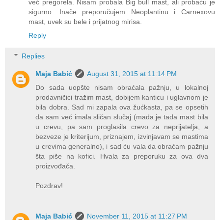
već pregorela. Nisam probala Big bull mast, ali probaću je
sigurno. Inače preporučujem Neoplantinu i Carnexovu
mast, uvek su bele i prijatnog mirisa.
Reply
Replies
Maja Babić
August 31, 2015 at 11:14 PM
Do sada uopšte nisam obraćala pažnju, u lokalnoj
prodavničici tražim mast, dobijem kanticu i uglavnom je
bila dobra. Sad mi zapala ova žućkasta, pa se opsetih
da sam već imala sličan slučaj (mada je tada mast bila
u crevu, pa sam proglasila crevo za neprijatelja, a
bezveze je kriterijum, priznajem, izvinjavam se mastima
u crevima generalno), i sad ću vala da obraćam pažnju
šta piše na kofici. Hvala za preporuku za ova dva
proizvođača.
Pozdrav!
Maja Babić
November 11, 2015 at 11:27 PM