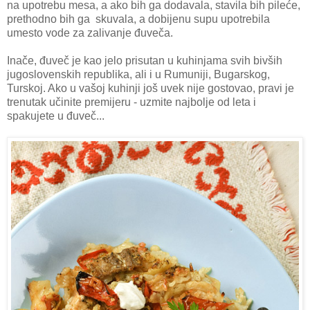
na upotrebu mesa, a ako bih ga dodavala, stavila bih pileće,
prethodno bih ga skuvala, a dobijenu supu upotrebila
umesto vode za zalivanje đuveča.
Inače, đuveč je kao jelo prisutan u kuhinjama svih bivših
jugoslovenskih republika, ali i u Rumuniji, Bugarskog,
Turskoj. Ako u vašoj kuhinji još uvek nije gostovao, pravi je
trenutak učinite premijeru - uzmite najbolje od leta i
spakujete u đuveč...