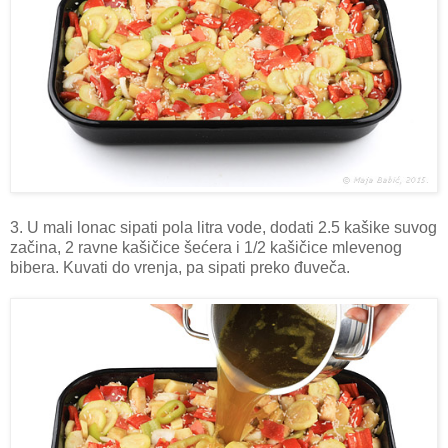
3. U mali lonac sipati pola litra vode, dodati 2.5 kašike suvog
začina, 2 ravne kašičice šećera i 1/2 kašičice mlevenog
bibera. Kuvati do vrenja, pa sipati preko đuveča.