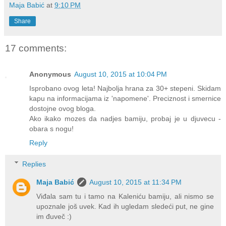
Maja Babić
at
9:10 PM
Share
17 comments:
Anonymous
August 10, 2015 at 10:04 PM
Isprobano ovog leta! Najbolja hrana za 30+ stepeni. Skidam
kapu na informacijama iz 'napomene'. Preciznost i smernice
dostojne ovog bloga.
Ako ikako mozes da nadjes bamiju, probaj je u djuvecu -
obara s nogu!
Reply
Replies
Maja Babić
August 10, 2015 at 11:34 PM
Viđala sam tu i tamo na Kaleniću bamiju, ali nismo se
upoznale još uvek. Kad ih ugledam sledeći put, ne gine
im đuveč :)