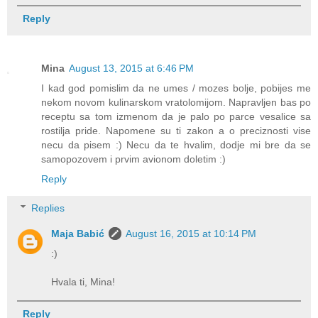
Reply
Mina
August 13, 2015 at 6:46 PM
I kad god pomislim da ne umes / mozes bolje, pobijes me
nekom novom kulinarskom vratolomijom. Napravljen bas po
receptu sa tom izmenom da je palo po parce vesalice sa
rostilja pride. Napomene su ti zakon a o preciznosti vise
necu da pisem :) Necu da te hvalim, dodje mi bre da se
samopozovem i prvim avionom doletim :)
Reply
Replies
Maja Babić
August 16, 2015 at 10:14 PM
:)
Hvala ti, Mina!
Reply