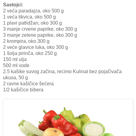
Sastojci:
2 veća paradajza, oko 500 g
1 veća tikvica, oko 500 g
1 plavi patlidžan, oko 300 g
3 manje crvene paprike, oko 300 g
3 manje zelene paprike, oko 300 g
2 krompira, oko 300 g
2 veće glavice luka, oko 300 g
1 šolja pirinča, oko 250 g
150 ml ulja
500 ml vode
2.5 kašike suvog začina, recimo Kulinat bez pojačivača
ukusa, 50 g
2 ravne kašičice šećera
1/2 kašičice bibera