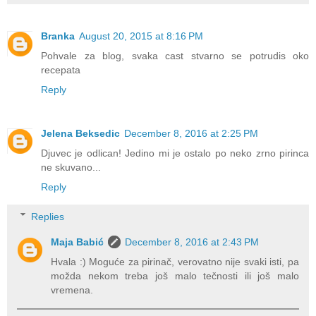
Branka
August 20, 2015 at 8:16 PM
Pohvale za blog, svaka cast stvarno se potrudis oko
recepata
Reply
Jelena Beksedic
December 8, 2016 at 2:25 PM
Djuvec je odlican! Jedino mi je ostalo po neko zrno pirinca
ne skuvano...
Reply
Replies
Maja Babić
December 8, 2016 at 2:43 PM
Hvala :) Moguće za pirinač, verovatno nije svaki isti, pa
možda nekom treba još malo tečnosti ili još malo
vremena.