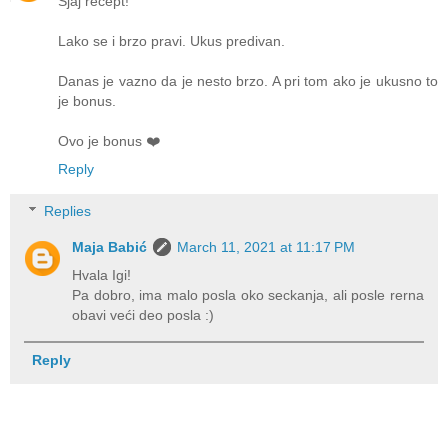
Sjaj recept!
Lako se i brzo pravi. Ukus predivan.
Danas je vazno da je nesto brzo. A pri tom ako je ukusno to
je bonus.
Ovo je bonus ❤️
Reply
Replies
Maja Babić
March 11, 2021 at 11:17 PM
Hvala Igi!
Pa dobro, ima malo posla oko seckanja, ali posle rerna
obavi veći deo posla :)
Reply