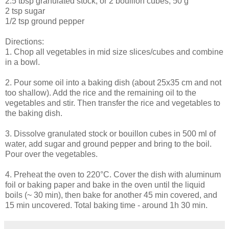
2.5 tbsp granulated stock, or 2 bouillon cubes, 50 g
2 tsp sugar
1/2 tsp ground pepper
Directions:
1. Chop all vegetables in mid size slices/cubes and combine
in a bowl.
2. Pour some oil into a baking dish (about 25x35 cm and not
too shallow). Add the rice and the remaining oil to the
vegetables and stir. Then transfer the rice and vegetables to
the baking dish.
3. Dissolve granulated stock or bouillon cubes in 500 ml of
water, add sugar and ground pepper and bring to the boil.
Pour over the vegetables.
4. Preheat the oven to 220°C. Cover the dish with aluminum
foil or baking paper and bake in the oven until the liquid
boils (~ 30 min), then bake for another 45 min covered, and
15 min uncovered. Total baking time - around 1h 30 min.