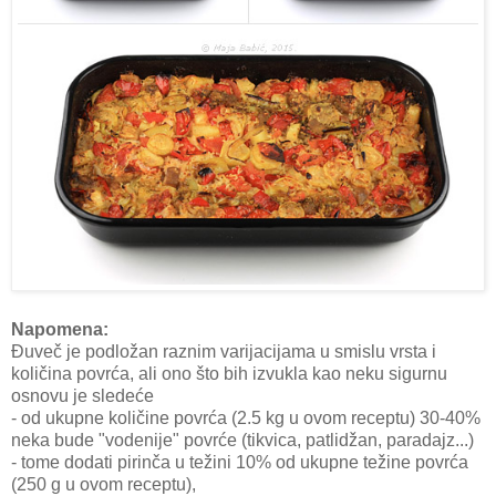
Napomena:
Đuveč je podložan raznim varijacijama u smislu vrsta i
količina povrća, ali ono što bih izvukla kao neku sigurnu
osnovu je sledeće
- od ukupne količine povrća (2.5 kg u ovom receptu) 30-40%
neka bude "vodenije" povrće (tikvica, patlidžan, paradajz...)
- tome dodati pirinča u težini 10% od ukupne težine povrća
(250 g u ovom receptu),