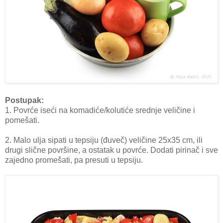
Postupak:
1. Povrće iseći na komadiće/kolutiće srednje veličine i
pomešati.
2. Malo ulja sipati u tepsiju (đuveč) veličine 25x35 cm, ili
drugi slične površine, a ostatak u povrće. Dodati pirinač i sve
zajedno promešati, pa presuti u tepsiju.