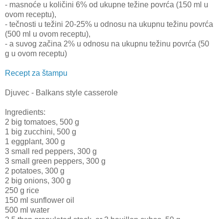
- masnoće u količini 6% od ukupne težine povrća (150 ml u
ovom receptu),
- tečnosti u težini 20-25% u odnosu na ukupnu težinu povrća
(500 ml u ovom receptu),
- a suvog začina 2% u odnosu na ukupnu težinu povrća (50
g u ovom receptu)
Recept za štampu
Djuvec - Balkans style casserole
Ingredients:
2 big tomatoes, 500 g
1 big zucchini, 500 g
1 eggplant, 300 g
3 small red peppers, 300 g
3 small green peppers, 300 g
2 potatoes, 300 g
2 big onions, 300 g
250 g rice
150 ml sunflower oil
500 ml water