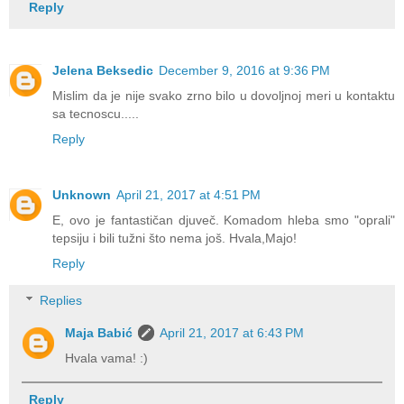
Reply
Jelena Beksedic
December 9, 2016 at 9:36 PM
Mislim da je nije svako zrno bilo u dovoljnoj meri u kontaktu
sa tecnoscu.....
Reply
Unknown
April 21, 2017 at 4:51 PM
E, ovo je fantastičan djuveč. Komadom hleba smo "oprali"
tepsiju i bili tužni što nema još. Hvala,Majo!
Reply
Replies
Maja Babić
April 21, 2017 at 6:43 PM
Hvala vama! :)
Reply