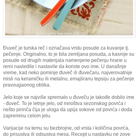
Đuveč je turska reč i označava vrstu posude za kuvanje tj.
pečenje. Originalno, to je bila zemljana posuda, a kasnije su
posude od drugih materijala namenjene pečenju hrane u
rerni nasledile i nastavile da koriste ovo ime. U današnje
vreme, kad neko pominje đuveč ili đuvečaru, najverovatnije
misli na keramičku ili metalnu, emajliranu tepsiju za pečenje
pravougaonog oblika.
Jelo koje se najviše spremalo u đuveču je takođe dobilo ime
- đuveč. To je letnje jelo, od mnoštva sezonskog povrća i
nešto pirinča čija je uloga da upija sokove od povrća i doda
zapreminu celom jelu.
Varijacije na temu su bezbrojne, od vrsta i količina povrća,
do prisustva ili odsustva mesa. Recept u nastavku ne zove