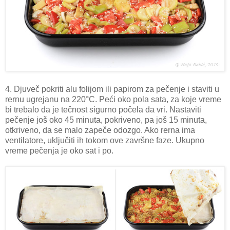
4. Djuveč pokriti alu folijom ili papirom za pečenje i staviti u
rernu ugrejanu na 220°C. Peći oko pola sata, za koje vreme
bi trebalo da je tečnost sigurno počela da vri. Nastaviti
pečenje još oko 45 minuta, pokriveno, pa još 15 minuta,
otkriveno, da se malo zapeče odozgo. Ako rerna ima
ventilatore, uključiti ih tokom ove završne faze. Ukupno
vreme pečenja je oko sat i po.