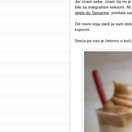
Jer znam sebe, znam da mi je 
bile sa integralnim keksom. Al
stigla do Tamarine
, predala sa
Od mere koja sledi ja sam dob
kupovni.
Sreća pa nas je četvoro u kući