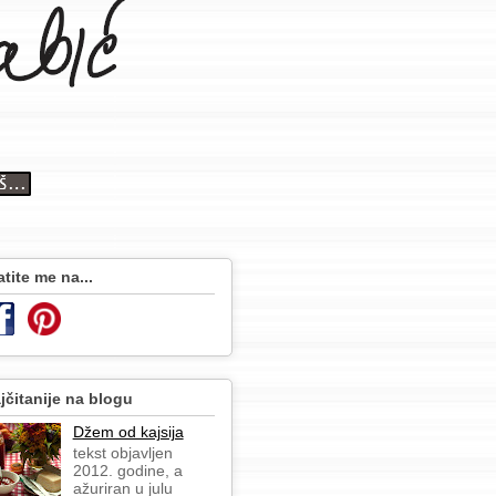
atite me na...
jčitanije na blogu
Džem od kajsija
tekst objavljen
2012. godine, a
ažuriran u julu