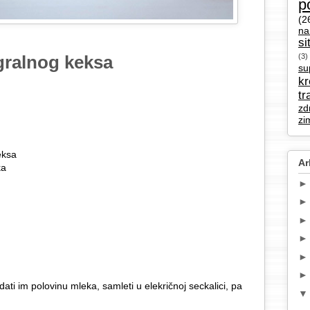
p
(2
na
si
gralnog keksa
(3)
su
k
tr
zd
zi
eksa
Ar
ka
ati im polovinu mleka, samleti u elekričnoj seckalici, pa