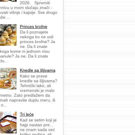
2026. Spremiti
mnicu u mom slučaju znači -
uvati višnje i kajsije. Sve drugo
že ...
Princes krofne
Da li poznajete
nekoga ko ne voli
princes krofne? Ja
ne. Da li znate
koga kome ni jednom nisu
anule? Ja ne. Da li znate
lo...
Knedle sa šljivama
Kako se prave
knedle sa šljivama?
Tehnički lako, ali
vremenski je malo
metno. Zato predlažem da
mah napravite duplu meru, ili
 o...
Tri leće
Kad se setim koji je
hajp nastao pre...
ne znam sada već
koliko godina, ali