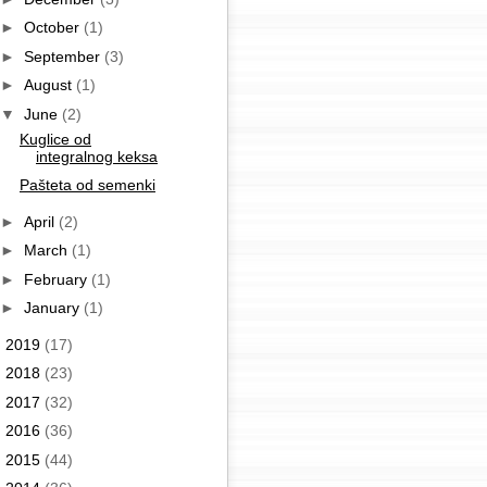
►
October
(1)
►
September
(3)
►
August
(1)
▼
June
(2)
Kuglice od
integralnog keksa
Pašteta od semenki
►
April
(2)
►
March
(1)
►
February
(1)
►
January
(1)
►
2019
(17)
►
2018
(23)
►
2017
(32)
►
2016
(36)
►
2015
(44)