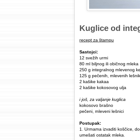
Kuglice od inte
recept za štampu
Sastojci:
12 svežih urmi
80 ml biljnog ili običnog mleka
250 g integralnog mlevenog k
125 g pečenih, mlevenih lešni
2 kašike kakaa
2 kašike kokosovog ulja
i još, za valjanje kuglica
kokosovo brašno
pečeni, mleveni lešnici
Postupak:
1. Urmama izvaditi koščice, dod
umеšati ostatak mleka.