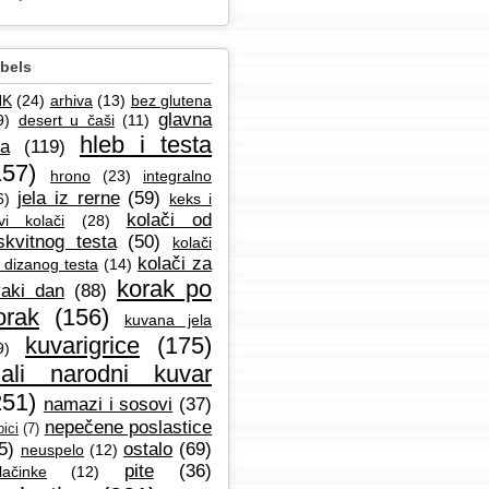
bels
NK
(24)
arhiva
(13)
bez glutena
glavna
9)
desert u čaši
(11)
hleb i testa
la
(119)
157)
hrono
(23)
integralno
jela iz rerne
(59)
6)
keks i
kolači od
vi kolači
(28)
skvitnog testa
(50)
kolači
kolači za
 dizanog testa
(14)
korak po
aki dan
(88)
orak
(156)
kuvana jela
kuvarigrice
(175)
9)
ali narodni kuvar
251)
namazi i sosovi
(37)
nepečene poslastice
ici
(7)
5)
ostalo
(69)
neuspelo
(12)
pite
(36)
lačinke
(12)