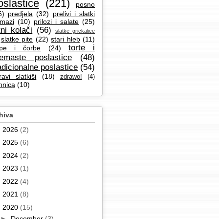
oslastice
(221)
posno
6)
predjela
(32)
prelivi i slatki
mazi
(10)
prilozi i salate
(25)
tni kolači
(56)
slatke grickalice
slatke pite
(22)
stari hleb
(11)
torte i
pe i čorbe
(24)
remaste poslastice
(48)
adicionalne poslastice
(54)
ravi slatkiši
(18)
zdrawo!
(4)
mnica
(10)
hiva
►
2026
(2)
►
2025
(6)
►
2024
(2)
►
2023
(1)
►
2022
(4)
►
2021
(8)
▼
2020
(15)
►
December
(3)