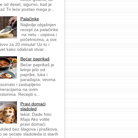
še od deset, sigurno, kad je
lač Tri leće postao mega p...
Palačinke
Najbolje objašnjen
recept za palačinke
na netu - uspeva i
početnicima, a sve
tovo za 20 minuta! Uz to i
vet kako odabrati stvar...
Bećar paprikaš
Bećar paprikaš je
letnje jelo od
paprike, luka i
paradajza, veoma
 poznato i zastupljeno
neracijama na ovim
ostorima. Recepti s...
Pravi domaći
sladoled
tekst: Dade foto:
Maja Ako volite
pravi domaći
adoled bez šlagova i praškova,
o se sećate sladoleda iz starih