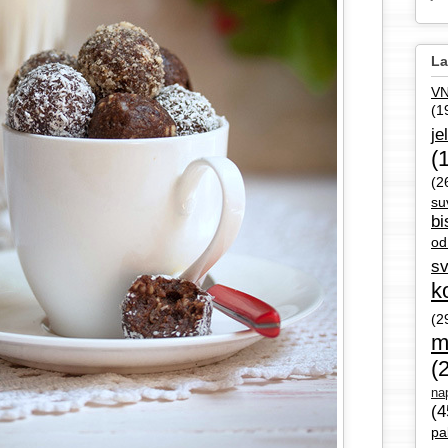
La
V
(1
je
(
(2
su
bi
od
sv
k
(2
m
(
nap
(4
pa