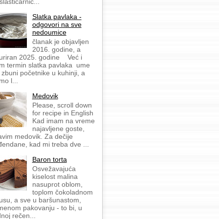
slastičarnic...
Slatka pavlaka -
odgovori na sve
nedoumice
članak je objavljen
2016. godine, a
uriran 2025. godine Već i
m termin slatka pavlaka ume
 zbuni početnike u kuhinji, a
mo l...
Medovik
Please, scroll down
for recipe in English
Kad imam na vreme
najavljene goste,
avim medovik. Za dečije
đendane, kad mi treba dve ...
Baron torta
Osvežavajuća
kiselost malina
nasuprot oblom,
toplom čokoladnom
usu, a sve u baršunastom,
menom pakovanju - to bi, u
dnoj rečen...