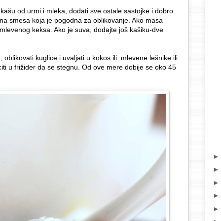
kašu od urmi i mleka, dodati sve ostale sastojke i dobro
ena smesa koja je pogodna za oblikovanje. Ako masa
 mlevenog keksa. Ako je suva, dodajte još kašiku-dve
oblikovati kuglice i uvaljati u kokos ili mlevene lešnike ili
citi u frižider da se stegnu. Od ove mere dobije se oko 45