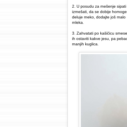
2. U posudu za mešenje sipati 
izmešati, da se dobije homog
deluje meko, dodajte još malo
mleka.
3. Zahvatati po kašičicu smese, 
ih ostaviti kakve jesu, pa peba
manjih kuglica.