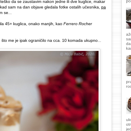
po
teško da se zaustavim nakon jedne ili dve kuglice, makar
i kad sam na dan objave gledala fotke ostalih učesnika,
pa
m se...
ila 45+ kuglica, onako manjih, kao
Ferrero Rocher
až
sa
, što me je ipak ograničilo na cca. 10 komada ukupno...
da
ka
pr
ro
uk
ot
je