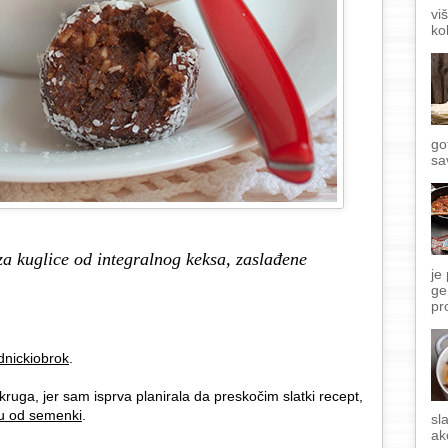
vi
ko
go
sa
za kuglice od integralnog keksa, zaslađene
je
ge
pr
dnickiobrok
.
uga, jer sam isprva planirala da preskočim slatki recept,
u od semenki
.
sl
ak