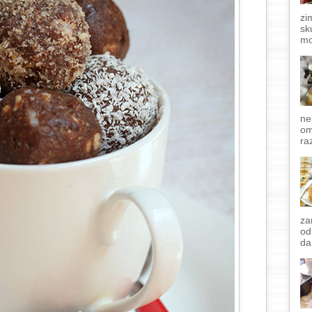
zi
sk
mo
ne
om
raz
za
od
da