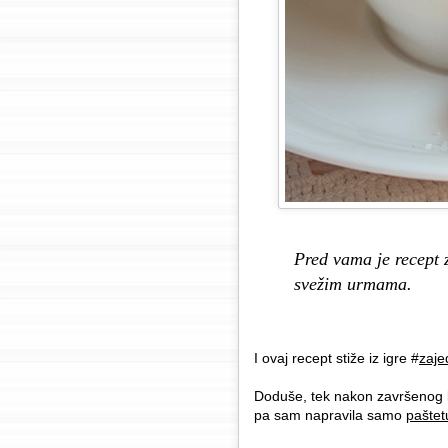
Pred vama je recept 
svežim urmama.
I ovaj recept stiže iz igre #
zaje
Doduše, tek nakon završenog kr
pa sam napravila samo
paštet