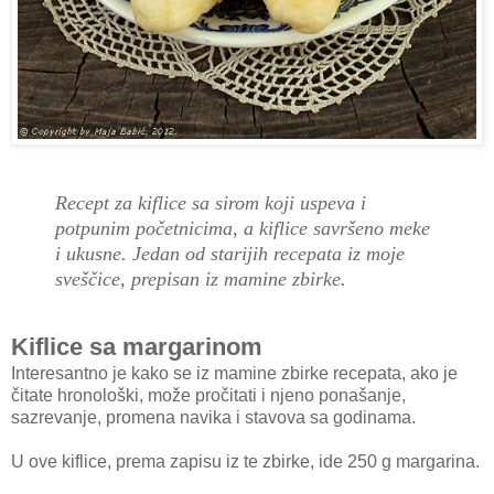
Recept za kiflice sa sirom koji uspeva i
potpunim početnicima, a kiflice savršeno meke
i ukusne. Jedan od starijih recepata iz moje
sveščice, prepisan iz mamine zbirke.
Kiflice sa margarinom
Interesantno je kako se iz mamine zbirke recepata, ako je
čitate hronološki, može pročitati i njeno ponašanje,
sazrevanje, promena navika i stavova sa godinama.
U ove kiflice, prema zapisu iz te zbirke, ide 250 g margarina.