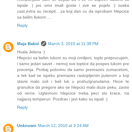
ispale :) jos smo imali goste i sve se pojelo :) svaka
cast,extra su recepti....za koji dan cu da isprobam hlepcice
sa belim llukom.....
Reply
Maja Babić
March 3, 2010 at 11:38 PM
Hvala Jelena :)
Hlepcici sa belim lukom su moji omiljeni, toplo preprucujem,
i samo jedan savet - nemoj sve loptice da pospes lukom pre
precenja. Probaj polovinu da samo premazes zumacetom,
a tek kad se ispeku premazes rastopljenim puterom u koji
stavis malo soli i beli luk u prahu/granulama. Hoce te
granulice da pregore ako se hlepcici malo duze peku, zavisi
od rerne. Uglavnom hlepcice treba peci sto krace, na
najjacoj temperuri. Pozdrav i javi kako su ispali :)
Reply
Unknown
March 12, 2010 at 3:24 AM