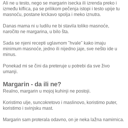
Ali ne u testo, nego se margarin isecka ili izrenda preko i
između kiflica, pa se prilikom pečenja istopi i testo upije tu
masnoću, postane krckavo spolja i meko iznutra.
Danas mama ni u ludilu ne bi stavila toliko masnoće,
naročito ne margarina, u bilo šta.
Sada se njeni recepti uglavnom "hvale" kako imaju
minimum masnoće, jedno ili nijedno jaje, sve nešto ide u
minus.
Ponekad mi se čini da preteruje u potrebi da sve živo
umanji.
Margarin - da ili ne?
Realno, margarin u mojoj kuhinji ne postoji.
Koristimo ulje, suncokretovo i maslinovo, koristimo puter,
koristimo i svinjsku mast.
Margarin sam proterala odavno, on je neka lažna namirnica.