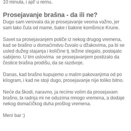
10 minuta, i ajd' u rernu.
Prosejavanje brašna - da ili ne?
Dugo sam verovala da je prosejavanje veoma važno, jer
sam tako čula od mame, bake i bakine komšinice Krune.
Savet sa prosejavanjem potiče iz nekog drugog vremena,
kad se brašno u domaćinstvu čuvalo u džakovima, pa bi se
usled dužeg stajanja i količine tj. težine slegalo, postajalo
sabijeno. U tim uslovima se prosejavanjem postizalo da
čestice brašna prodišu, da se razdvoje.
Danas, kad brašno kupujemo u malim pakovanjima od po
kilogram, i kad ne stoji dugo, prosejavanje nije toliko bitno.
Neće da škodi, naravno, ja recimo volim da prosejavam
brašno, ta radnja mi ne oduzima mnogo vremena, a dodaje
nekog domaćičkog duha prošlog vremena.
Meni bar :)