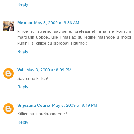
Reply
Monika
May 3, 2009 at 9:36 AM
kiflice su stvarno savršene...prekrasne! ni ja ne koristim
margarin uopće...ulje i maslac su jedine masnoće u mojoj
kuhinji :)) kiflice ću isprobati sigurno :)
Reply
Vali
May 3, 2009 at 8:09 PM
Savršene kiflice!
Reply
Snježana Cetina
May 5, 2009 at 8:49 PM
Kiflice su ti prekrasneeee !!
Reply