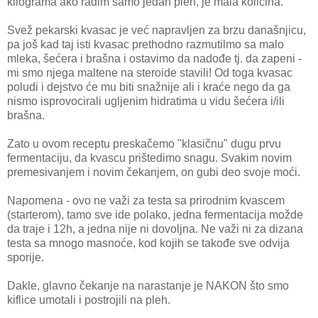
kilograma ako radim samo jedan pleh, je mala količina.
Svež pekarski kvasac je već napravljen za brzu današnjicu,
pa još kad taj isti kvasac prethodno razmutilmo sa malo
mleka, šećera i brašna i ostavimo da nadođe tj. da zapeni -
mi smo njega maltene na steroide stavili! Od toga kvasac
poludi i dejstvo će mu biti snažnije ali i kraće nego da ga
nismo isprovocirali ugljenim hidratima u vidu šećera i/ili
brašna.
Zato u ovom receptu preskačemo "klasičnu" dugu prvu
fermentaciju, da kvascu prištedimo snagu. Svakim novim
premesivanjem i novim čekanjem, on gubi deo svoje moći.
Napomena - ovo ne važi za testa sa prirodnim kvascem
(starterom), tamo sve ide polako, jedna fermentacija možde
da traje i 12h, a jedna nije ni dovoljna. Ne važi ni za dizana
testa sa mnogo masnoće, kod kojih se takođe sve odvija
sporije.
Dakle, glavno čekanje na narastanje je NAKON što smo
kiflice umotali i postrojili na pleh.