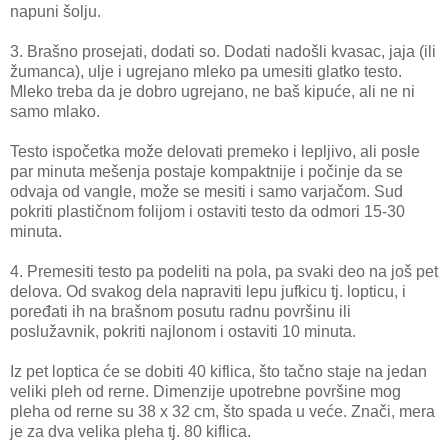
napuni šolju.
3. Brašno prosejati, dodati so. Dodati nadošli kvasac, jaja (ili
žumanca), ulje i ugrejano mleko pa umesiti glatko testo.
Mleko treba da je dobro ugrejano, ne baš kipuće, ali ne ni
samo mlako.
Testo ispočetka može delovati premeko i lepljivo, ali posle
par minuta mešenja postaje kompaktnije i počinje da se
odvaja od vangle, može se mesiti i samo varjačom. Sud
pokriti plastičnom folijom i ostaviti testo da odmori 15-30
minuta.
4. Premesiti testo pa podeliti na pola, pa svaki deo na još pet
delova. Od svakog dela napraviti lepu jufkicu tj. lopticu, i
poređati ih na brašnom posutu radnu površinu ili
poslužavnik, pokriti najlonom i ostaviti 10 minuta.
Iz pet loptica će se dobiti 40 kiflica, što tačno staje na jedan
veliki pleh od rerne. Dimenzije upotrebne površine mog
pleha od rerne su 38 x 32 cm, što spada u veće. Znači, mera
je za dva velika pleha tj. 80 kiflica.