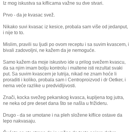
Iz mog iskustva sa kiflicama važne su dve stvari.
Prvo - da je kvasac svež.
Nikako suvi kvasac iz kesice, probala sam više od jedanput,
i nije to to.
Mislim, pravili su ljudi po ovom receptu i sa suvim kvascem, i
bivali zadovoljni, ne kažem da je nemoguće.
Samo kažem da moje iskustvo ide u prilog svežem kvascu,
da sa njim imam bolju kontrolu i maltene isti rezultat svaki
put. Sa suvim kvascem je lutrija, nikad ne znam hoće li
proraditi i koliko, probala sam i Centroproizvod i dr Oetker, i
nema veće razlike u predvidljivosti.
Znači, kocka svežeg pekarskog kvasca, kupljena tog jutra,
ne neka od pre deset dana što se našla u frižideru.
Drugo - da se umotane i na pleh složene kiflice ostave da
lepo nakvasaju.