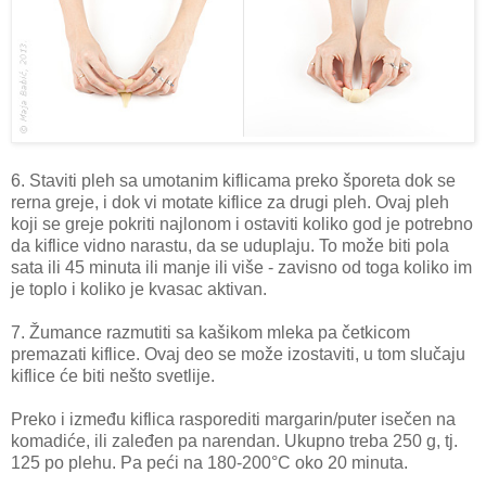
6. Staviti pleh sa umotanim kiflicama preko šporeta dok se
rerna greje, i dok vi motate kiflice za drugi pleh. Ovaj pleh
koji se greje pokriti najlonom i ostaviti koliko god je potrebno
da kiflice vidno narastu, da se uduplaju. To može biti pola
sata ili 45 minuta ili manje ili više - zavisno od toga koliko im
je toplo i koliko je kvasac aktivan.
7. Žumance razmutiti sa kašikom mleka pa četkicom
premazati kiflice. Ovaj deo se može izostaviti, u tom slučaju
kiflice će biti nešto svetlije.
Preko i između kiflica rasporediti margarin/puter isečen na
komadiće, ili zaleđen pa narendan. Ukupno treba 250 g, tj.
125 po plehu. Pa peći na 180-200°C oko 20 minuta.