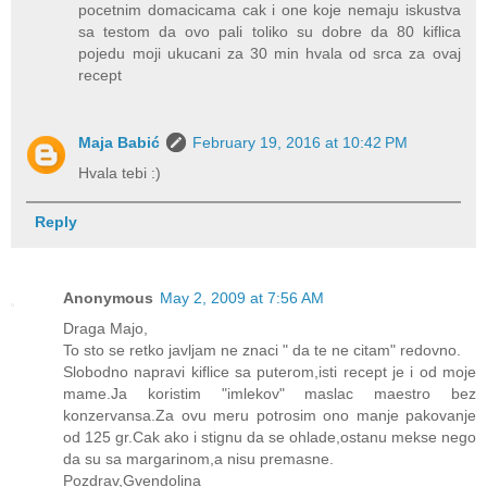
pocetnim domacicama cak i one koje nemaju iskustva
sa testom da ovo pali toliko su dobre da 80 kiflica
pojedu moji ukucani za 30 min hvala od srca za ovaj
recept
Maja Babić
February 19, 2016 at 10:42 PM
Hvala tebi :)
Reply
Anonymous
May 2, 2009 at 7:56 AM
Draga Majo,
To sto se retko javljam ne znaci " da te ne citam" redovno.
Slobodno napravi kiflice sa puterom,isti recept je i od moje
mame.Ja koristim "imlekov" maslac maestro bez
konzervansa.Za ovu meru potrosim ono manje pakovanje
od 125 gr.Cak ako i stignu da se ohlade,ostanu mekse nego
da su sa margarinom,a nisu premasne.
Pozdrav,Gvendolina