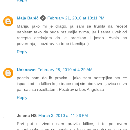
Maja Babić
February 21, 2010 at 10:11 PM
Marija, jako mi je drago, ja sam se trudila da recept
napisem tako da bude razumljiv svima, jer i sama uvek od
recepta ocekujem da je precizan i jasan. Hvala na
poverenju, i pozdrav za tebe i familiju :)
Reply
Unknown
February 28, 2010 at 4:29 AM
pocela sam da ih pravim.....jako sam nestrpljiva sta ce
ispasti od tih kiflica koje inace moj sin obozava...javicu se za
par sati sa rezultatom. Pozdrav iz Los Angelesa
Reply
Jelena NS
March 3, 2010 at 11:26 PM
Prvi put u zivotu sam pravila kiflice, i to po ovom
receptu,jako sam se bojala da li ce mi uspeti,i odlicno su