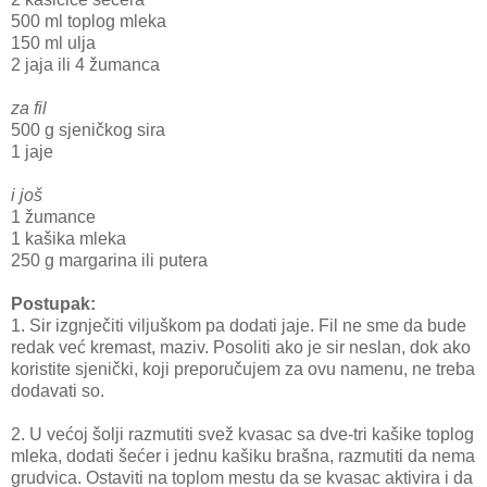
500 ml toplog mleka
150 ml ulja
2 jaja ili 4 žumanca
za fil
500 g sjeničkog sira
1 jaje
i još
1 žumance
1 kašika mleka
250 g margarina ili putera
Postupak:
1. Sir izgnječiti viljuškom pa dodati jaje. Fil ne sme da bude
redak već kremast, maziv. Posoliti ako je sir neslan, dok ako
koristite sjenički, koji preporučujem za ovu namenu, ne treba
dodavati so.
2. U većoj šolji razmutiti svež kvasac sa dve-tri kašike toplog
mleka, dodati šećer i jednu kašiku brašna, razmutiti da nema
grudvica. Ostaviti na toplom mestu da se kvasac aktivira i da