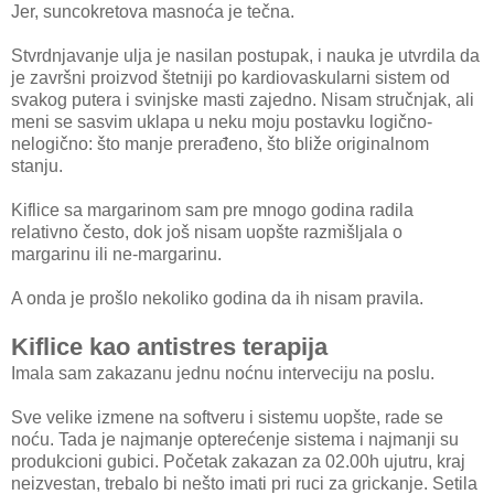
Jer, suncokretova masnoća je tečna.
Stvrdnjavanje ulja je nasilan postupak, i nauka je utvrdila da
je završni proizvod štetniji po kardiovaskularni sistem od
svakog putera i svinjske masti zajedno. Nisam stručnjak, ali
meni se sasvim uklapa u neku moju postavku logično-
nelogično: što manje prerađeno, što bliže originalnom
stanju.
Kiflice sa margarinom sam pre mnogo godina radila
relativno često, dok još nisam uopšte razmišljala o
margarinu ili ne-margarinu.
A onda je prošlo nekoliko godina da ih nisam pravila.
Kiflice kao antistres terapija
Imala sam zakazanu jednu noćnu interveciju na poslu.
Sve velike izmene na softveru i sistemu uopšte, rade se
noću. Tada je najmanje opterećenje sistema i najmanji su
produkcioni gubici. Početak zakazan za 02.00h ujutru, kraj
neizvestan, trebalo bi nešto imati pri ruci za grickanje. Setila