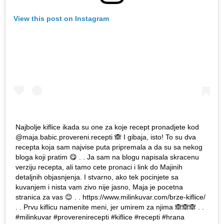
View this post on Instagram
Najbolje kiflice ikada su one za koje recept pronadjete kod
@maja.babic.provereni.recepti 🙈 I gibaja, isto! To su dva
recepta koja sam najvise puta pripremala a da su sa nekog
bloga koji pratim 😋 . . Ja sam na blogu napisala skracenu
verziju recepta, ali tamo cete pronaci i link do Majinih
detaljnih objasnjenja. I stvarno, ako tek pocinjete sa
kuvanjem i nista vam zivo nije jasno, Maja je pocetna
stranica za vas 😊 . . https://www.milinkuvar.com/brze-kiflice/
. . Prvu kiflicu namenite meni, jer umirem za njima 🙈🙈🙈 . .
#milinkuvar #proverenirecepti #kiflice #recepti #hrana