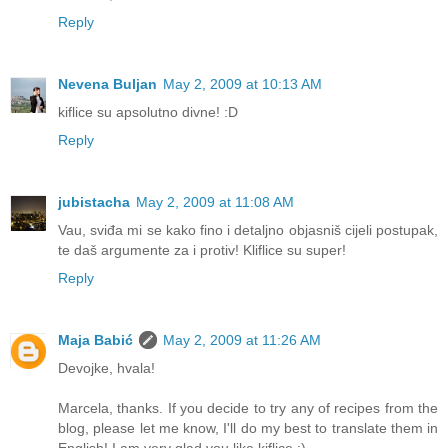
Reply
Nevena Buljan
May 2, 2009 at 10:13 AM
kiflice su apsolutno divne! :D
Reply
jubistacha
May 2, 2009 at 11:08 AM
Vau, sviđa mi se kako fino i detaljno objasniš cijeli postupak,
te daš argumente za i protiv! Kliflice su super!
Reply
Maja Babić
May 2, 2009 at 11:26 AM
Devojke, hvala!
Marcela, thanks. If you decide to try any of recipes from the
blog, please let me know, I'll do my best to translate them in
English! I am very glad you like kiflice :)