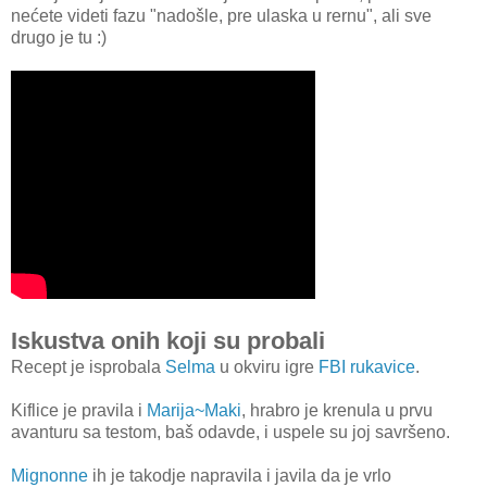
nećete videti fazu "nadošle, pre ulaska u rernu", ali sve
drugo je tu :)
Iskustva onih koji su probali
Recept je isprobala
Selma
u okviru igre
FBI rukavice
.
Kiflice je pravila i
Marija~Maki
, hrabro je krenula u prvu
avanturu sa testom, baš odavde, i uspele su joj savršeno.
Mignonne
ih je takodje napravila i javila da je vrlo