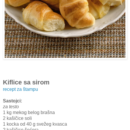
Kiflice sa sirom
recept za štampu
Sastojci:
za testo
1 kg mekog belog brašna
2 kašičice soli
1 kocka od 40 g svežeg kvasca
2 kašičice šećera