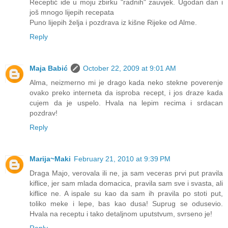
Receptić ide u moju zbirku "radnih" zauvjek. Ugodan dan i
još mnogo lijepih recepata
Puno lijepih želja i pozdrava iz kišne Rijeke od Alme.
Reply
Maja Babić
October 22, 2009 at 9:01 AM
Alma, neizmerno mi je drago kada neko stekne poverenje
ovako preko interneta da isproba recept, i jos draze kada
cujem da je uspelo. Hvala na lepim recima i srdacan
pozdrav!
Reply
Marija~Maki
February 21, 2010 at 9:39 PM
Draga Majo, verovala ili ne, ja sam veceras prvi put pravila
kiflice, jer sam mlada domacica, pravila sam sve i svasta, ali
kiflice ne. A ispale su kao da sam ih pravila po stoti put,
toliko meke i lepe, bas kao dusa! Suprug se odusevio.
Hvala na receptu i tako detaljnom uputstvum, svrseno je!
Reply