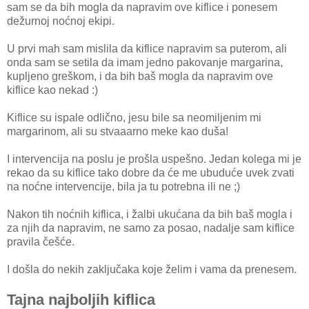
sam se da bih mogla da napravim ove kiflice i ponesem
dežurnoj noćnoj ekipi.
U prvi mah sam mislila da kiflice napravim sa puterom, ali
onda sam se setila da imam jedno pakovanje margarina,
kupljeno greškom, i da bih baš mogla da napravim ove
kiflice kao nekad :)
Kiflice su ispale odlično, jesu bile sa neomiljenim mi
margarinom, ali su stvaaarno meke kao duša!
I intervencija na poslu je prošla uspešno. Jedan kolega mi je
rekao da su kiflice tako dobre da će me ubuduće uvek zvati
na noćne intervencije, bila ja tu potrebna ili ne ;)
Nakon tih noćnih kiflica, i žalbi ukućana da bih baš mogla i
za njih da napravim, ne samo za posao, nadalje sam kiflice
pravila češće.
I došla do nekih zaključaka koje želim i vama da prenesem.
Tajna najboljih kiflica