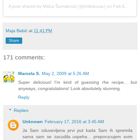
A post shared by
Milica Šumaković
(@milinkuvar) on
Feb 6, 2019 at 11:50pm PST
Maja Babić
at
11:41 PM
Share
171 comments:
Marcela S.
May 2, 2009 at 5:26 AM
Super delicious! I'm kind of guessing rhe recipe... but
anyways, congratulations! Look absolutely stunning.
Reply
Replies
Unknown
February 17, 2016 at 3:45 AM
Ja Sam odusevljena prvi put kada Sam ih spremila
sama sam se zacudila uspeha... preporucujem svim