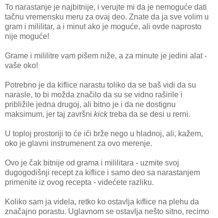
To narastanje je najbitnije, i verujte mi da je nemoguće dati
tačnu vremensku meru za ovaj deo. Znate da ja sve volim u
gram i mililitar, a i minut ako je moguće, ali ovde naprosto
nije moguće!
Grame i mililitre vam pišem niže, a za minute je jedini alat -
vaše oko!
Potrebno je da kiflice narastu toliko da se baš vidi da su
narasle, to bi možda značilo da su se vidno raširile i
približile jedna drugoj, ali bitno je i da ne dostignu
maksimum, jer taj završni
kick
treba da se desi u rerni.
U toploj prostoriji to će ići brže nego u hladnoj, ali, kažem,
oko je glavni instrumenent za ovo merenje.
Ovo je čak bitnije od grama i mililitara - uzmite svoj
dugogodišnji recept za kiflice i samo deo sa narastanjem
primenite iz ovog recepta - videćete razliku.
Koliko sam ja videla, retko ko ostavlja kiflice na plehu da
značajno porastu. Uglavnom se ostavlja nešto sitno, recimo