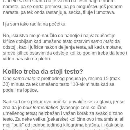
Čućete sa sto strana da je važno da testo najpre dobro
naraste, pa se onda premesi, pa po mogućstvu još jednom
naraste, pa tek onda rastanjuje, secka, filuje i umotava.
I ja sam tako radila na početku.
No, iskustvo me je naučilo da nabolje i najvazdušastije
kiflice dobijam kad umešeno testo ostavim
samo malo
da
odstoji, kao i jufkice nakon deljenja testa, ali kad umotane,
sirove kiflice ostavim da odstoje koliko god im treba da lepo i
vidno narastu na plehu.
Koliko treba da stoji testo?
Ono
samo malo
iz prethodnog pasusa je, recimo 15 (max
30) minuta za tek umešeno testo i 10-ak minuta kad se
podeli na loptice.
Sad kad neki pekar ovo pročita, uhvatiće se za glavu, jer se
zna da je
bulk fermentation
(kvasanje cele količine
umešenog tetsa) neizbežan i važan korak za svako dizano
testo. Za neke velike (pekarske) količine ovo ima smisla, ali
moj "bulk" od jednog jedinog kilograma brašna, ili čak pola