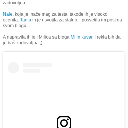
zadovoljna.
Nale
, koja je inače mag za testa, takođe ih je visoko
ocenila.
Tanja
ih je usvojila za stalno, i posvetila im post na
svom blogu...
A napravila ih je i Milica sa bloga
Milin kuvar
, i rekla bih da
je baš zadovoljna ;)