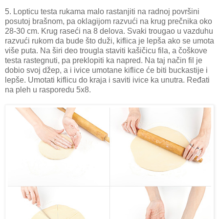
5. Lopticu testa rukama malo rastanjiti na radnoj površini
posutoj brašnom, pa oklagijom razvući na krug prečnika oko
28-30 cm. Krug raseći na 8 delova. Svaki trougao u vazduhu
razvući rukom da bude što duži, kiflica je lepša ako se umota
više puta. Na širi deo trougla staviti kašičicu fila, a čoškove
testa rastegnuti, pa preklopiti ka napred. Na taj način fil je
dobio svoj džep, a i ivice umotane kiflice će biti buckastije i
lepše. Umotati kiflicu do kraja i saviti ivice ka unutra. Ređati
na pleh u rasporedu 5x8.