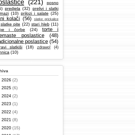
oslastice
(221)
posno
6)
predjela
(32)
prelivi i slatki
mazi
(10)
prilozi i salate
(25)
tni kolači
(56)
slatke grickalice
slatke pite
(22)
stari hleb
(11)
torte i
pe i čorbe
(24)
remaste poslastice
(48)
adicionalne poslastice
(54)
ravi slatkiši
(18)
zdrawo!
(4)
mnica
(10)
hiva
►
2026
(2)
►
2025
(6)
►
2024
(2)
►
2023
(1)
►
2022
(4)
►
2021
(8)
►
2020
(15)