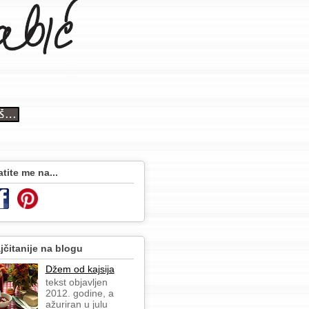
atite me na...
jčitanije na blogu
Džem od kajsija
tekst objavljen
2012. godine, a
ažuriran u julu