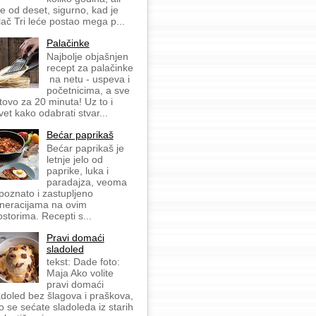
še od deset, sigurno, kad je
lač Tri leće postao mega p...
Palačinke
Najbolje objašnjen
recept za palačinke
na netu - uspeva i
početnicima, a sve
tovo za 20 minuta! Uz to i
vet kako odabrati stvar...
Bećar paprikaš
Bećar paprikaš je
letnje jelo od
paprike, luka i
paradajza, veoma
 poznato i zastupljeno
neracijama na ovim
ostorima. Recepti s...
Pravi domaći
sladoled
tekst: Dade foto:
Maja Ako volite
pravi domaći
adoled bez šlagova i praškova,
o se sećate sladoleda iz starih