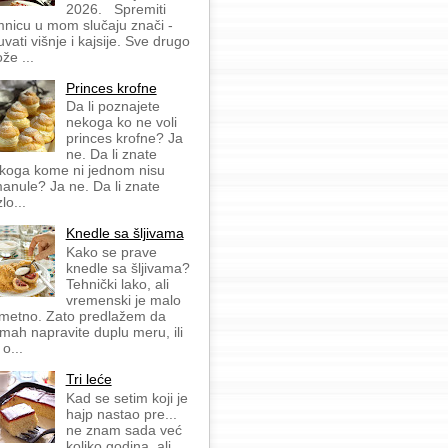
2026. Spremiti
mnicu u mom slučaju znači -
uvati višnje i kajsije. Sve drugo
že ...
Princes krofne
Da li poznajete
nekoga ko ne voli
princes krofne? Ja
ne. Da li znate
koga kome ni jednom nisu
anule? Ja ne. Da li znate
lo...
Knedle sa šljivama
Kako se prave
knedle sa šljivama?
Tehnički lako, ali
vremenski je malo
metno. Zato predlažem da
mah napravite duplu meru, ili
 o...
Tri leće
Kad se setim koji je
hajp nastao pre...
ne znam sada već
koliko godina, ali