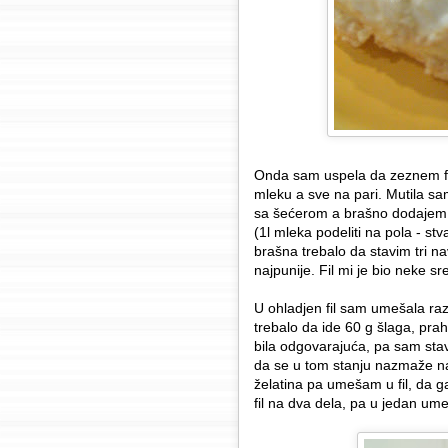
Onda sam uspela da zeznem fi
mleku a sve na pari. Mutila 
sa šećerom a brašno dodajem k
(1l mleka podeliti na pola - stv
brašna trebalo da stavim tri n
najpunije. Fil mi je bio neke sr
U ohladjen fil sam umešala ra
trebalo da ide 60 g šlaga, prah
bila odgovarajuća, pa sam stavi
da se u tom stanju nazmaže na 
želatina pa umešam u fil, da g
fil na dva dela, pa u jedan um