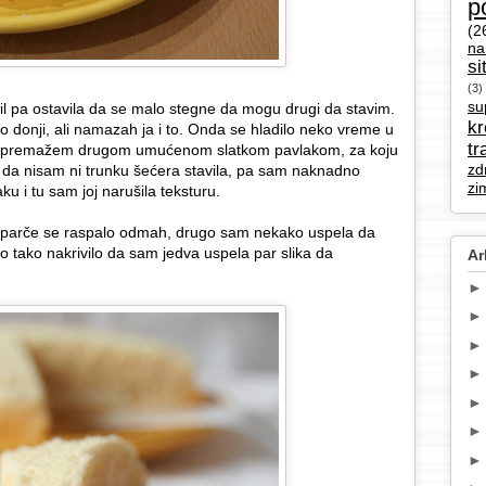
p
(2
na
si
(3)
su
l pa ostavila da se malo stegne da mogu drugi da stavim.
k
kao donji, ali namazah ja i to. Onda se hladilo neko vreme u
tr
da premažem drugom umućenom slatkom pavlakom, za koju
zd
 da nisam ni trunku šećera stavila, pa sam naknadno
zi
 i tu sam joj narušila teksturu.
vo parče se raspalo odmah, drugo sam nekako uspela da
oto tako nakrivilo da sam jedva uspela par slika da
Ar