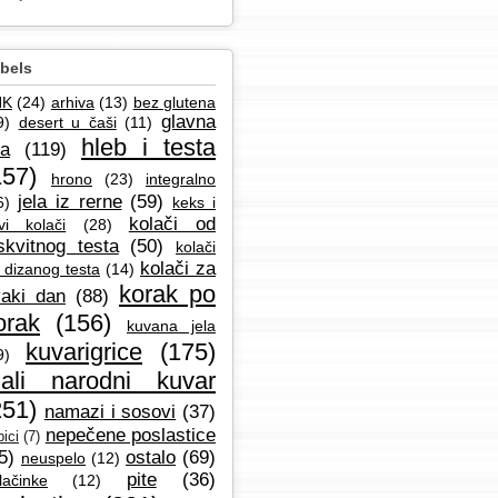
bels
NK
(24)
arhiva
(13)
bez glutena
glavna
9)
desert u čaši
(11)
hleb i testa
la
(119)
157)
hrono
(23)
integralno
jela iz rerne
(59)
6)
keks i
kolači od
vi kolači
(28)
skvitnog testa
(50)
kolači
kolači za
 dizanog testa
(14)
korak po
aki dan
(88)
orak
(156)
kuvana jela
kuvarigrice
(175)
9)
ali narodni kuvar
251)
namazi i sosovi
(37)
nepečene poslastice
ici
(7)
5)
ostalo
(69)
neuspelo
(12)
pite
(36)
lačinke
(12)