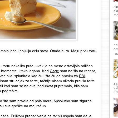
zi
sk
mo
ne
om
malo jače i poljulja celu stvar. Otuda bura. Moju prvu tortu
raz
 tortu nekoliko puta, uvek je na mene ostavljala odličan
i kremasta, i tako lagana. Kod
Gage
sam naišla na recept,
 već bila isplanirala kad ću i šta ću da pravim za
FBI
isam stručnjak za torte, tačnije nisam nikada pravila torte
za
ali kad sam se na ovaj poduhvat pripremala, bila sam
od
a pogrešim.
da
o što sam pravila od pola mere. Apsolutno sam sigurna
 su sve greške na moj račun.
naca. Prilikom prebacivanja na tacnu uspela sam da je