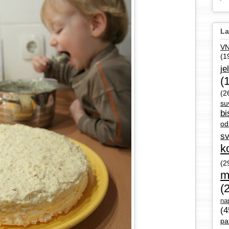
La
V
(1
je
(
(2
su
bi
od
sv
k
(2
m
(
nap
(4
pa