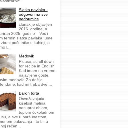
slastičarnic...
Slatka pavlaka -
odgovori na sve
nedoumice
članak je objavljen
2016. godine, a
uriran 2025. godine Već i
m termin slatka pavlaka ume
 zbuni početnike u kuhinji, a
mo l...
Medovik
Please, scroll down
for recipe in English
Kad imam na vreme
najavljene goste,
avim medovik. Za dečije
đendane, kad mi treba dve ...
Baron torta
Osvežavajuća
kiselost malina
nasuprot oblom,
toplom čokoladnom
usu, a sve u baršunastom,
menom pakovanju - to bi, u
dnoj rečen...