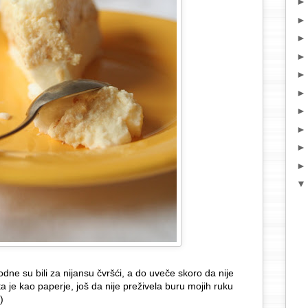
dne su bili za nijansu čvršći, a do uveče skoro da nije
ta je kao paperje, još da nije preživela buru mojih ruku
)