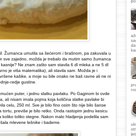
po
až
sa
da
ka
l. Žumanca umutila sa šećerom i brašnom, pa zakuvala u
sam sve zajedno, možda je trebalo da mutim samo žumanca
asnije? Ne znam zašto sam stavila 6 dl mleka a ne 5 dl
arno je viša matematika), ali stavila sam. Možda je i
avršene kašike, a moje su bile onako ne baš ravne ali ne ni
ednje-redje gustine.
pr
ro
zmućen puter, i jednu slatku pavlaku. Po Gaginom bi ovde
a, ali nisam imala pojma koja količina slatke pavlake bi
la celu, 250 ml. Sve je bilo fino osim što nije bilo šanse
tortu, previše je bilo retko. Onda rastopim jednu kesicu
a koliko toliko stegne. Nakon malo hladjenja podelila sam
ešala mlevene lešnike i bademe.
uk
ot
je