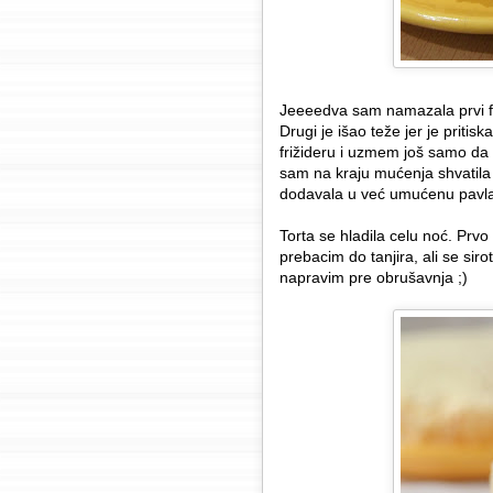
Jeeeedva sam namazala prvi fi
Drugi je išao teže jer je pritis
frižideru i uzmem još samo 
sam na kraju mućenja shvatila
dodavala u već umućenu pavlaku
Torta se hladila celu noć. Pr
prebacim do tanjira, ali se sir
napravim pre obrušavnja ;)