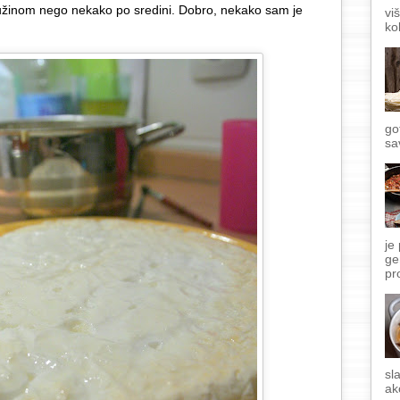
žinom nego nekako po sredini. Dobro, nekako sam je
vi
ko
go
sa
je
ge
pr
sl
ak