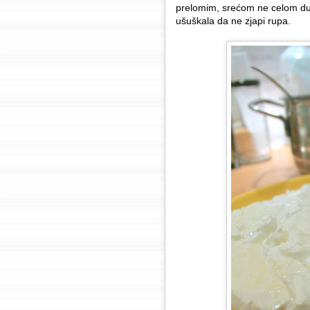
prelomim, srećom ne celom du
ušuškala da ne zjapi rupa.