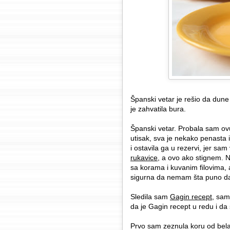
Španski vetar je rešio da dune 
je zahvatila bura.
Španski vetar. Probala sam ovu
utisak, sva je nekako penasta 
i ostavila ga u rezervi, jer sam
rukavice
, a ovo ako stignem. N
sa korama i kuvanim filovima, 
sigurna da nemam šta puno d
Sledila sam
Gagin recept
, sam
da je Gagin recept u redu i da
Prvo sam zeznula koru od bela