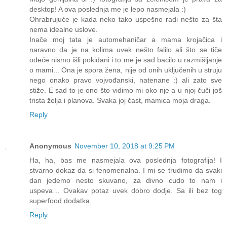
desktop! A ova poslednja me je lepo nasmejala :)
Ohrabrujuće je kada neko tako uspešno radi nešto za šta
nema idealne uslove.
Inače moj tata je automehaničar a mama krojačica i
naravno da je na kolima uvek nešto falilo ali što se tiče
odeće nismo išli pokidani i to me je sad bacilo u razmišljanje
o mami... Ona je spora žena, nije od onih uključenih u struju
nego onako pravo vojvođanski, natenane :) ali zato sve
stiže. E sad to je ono što vidimo mi oko nje a u njoj čuči još
trista želja i planova. Svaka joj čast, mamica moja draga.
Reply
Anonymous
November 10, 2018 at 9:25 PM
Ha, ha, bas me nasmejala ova poslednja fotografija! I
stvarno dokaz da si fenomenalna. I mi se trudimo da svaki
dan jedemo nesto skuvano, za divno cudo to nam i
uspeva… Ovakav potaz uvek dobro dodje. Sa ili bez tog
superfood dodatka.
Reply