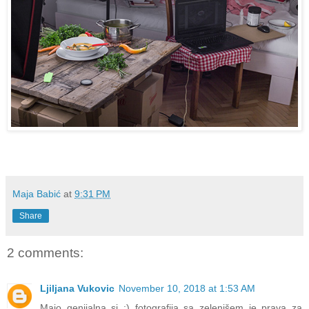
Maja Babić
at
9:31 PM
Share
2 comments:
Ljiljana Vukovic
November 10, 2018 at 1:53 AM
Majo genijalna si :) fotografija sa zelenišem je prava za