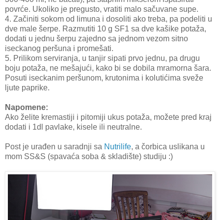
povrće. Ukoliko je pregusto, vratiti malo sačuvane supe.
4. Začiniti sokom od limuna i dosoliti ako treba, pa podeliti u
dve male šerpe. Razmutiti 10 g SF1 sa dve kašike potaža,
dodati u jednu šerpu zajedno sa jednom vezom sitno
iseckanog peršuna i promešati.
5. Prilikom serviranja, u tanjir sipati prvo jednu, pa drugu
boju potaža, ne mešajući, kako bi se dobila mramorna šara.
Posuti iseckanim peršunom, krutonima i kolutićima sveže
ljute paprike.
Napomene:
Ako želite kremastiji i pitomiji ukus potaža, možete pred kraj
dodati i 1dl pavlake, kisele ili neutralne.
Post je urađen u saradnji sa
Nutrilife
, a čorbica uslikana u
mom SS&S (spavaća soba & skladište) studiju :)