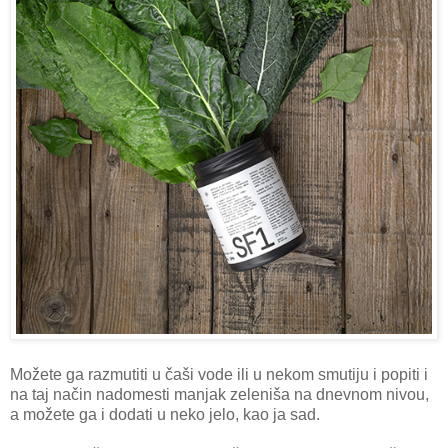
Možete ga razmutiti u čaši vode ili u nekom smutiju i popiti i
na taj način nadomesti manjak zeleniša na dnevnom nivou,
a možete ga i dodati u neko jelo, kao ja sad.