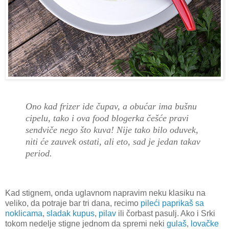
Ono kad frizer ide čupav, a obućar ima bušnu
cipelu, tako i ova food blogerka češće pravi
sendviče nego što kuva! Nije tako bilo oduvek,
niti će zauvek ostati, ali eto, sad je jedan takav
period.
Kad stignem, onda uglavnom napravim neku klasiku na
veliko, da potraje bar tri dana, recimo
pileći paprikaš sa
noklicama
,
sladak kupus
,
pilav
ili čorbast pasulj. Ako i Srki
tokom nedelje stigne jednom da spremi neki
gulaš
,
lovačke