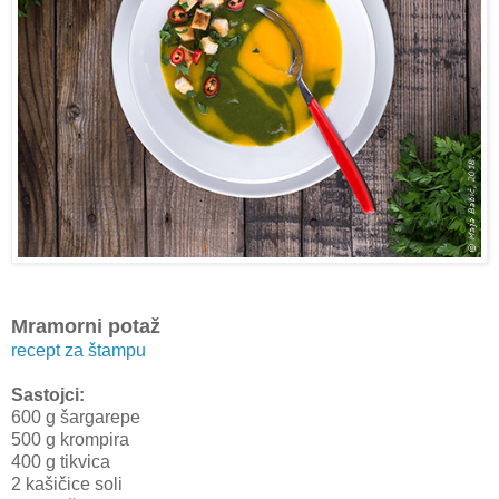
Mramorni potaž
recept za štampu
Sastojci:
600 g šargarepe
500 g krompira
400 g tikvica
2 kašičice soli