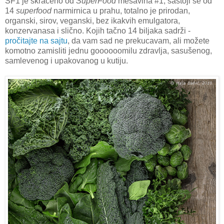
SF1 je skraćeno od
SuperFood
mešavina #1, sastoji se od
14
superfood
narmirnica u prahu, totalno je prirodan,
organski, sirov, veganski, bez ikakvih emulgatora,
konzervanasa i slično. Kojih tačno 14 biljaka sadrži -
pročitajte na sajtu
, da vam sad ne prekucavam, ali možete
komotno zamisliti jednu goooooomilu zdravlja, sasušenog,
samlevenog i upakovanog u kutiju.