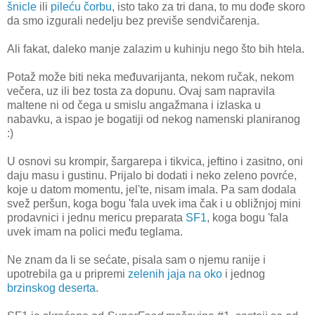
šnicle
ili
pileću čorbu
, isto tako za tri dana, to mu dođe skoro
da smo izgurali nedelju bez previše sendvičarenja.
Ali fakat, daleko manje zalazim u kuhinju nego što bih htela.
Potaž može biti neka međuvarijanta, nekom ručak, nekom
večera, uz ili bez tosta za dopunu. Ovaj sam napravila
maltene ni od čega u smislu angažmana i izlaska u
nabavku, a ispao je bogatiji od nekog namenski planiranog
:)
U osnovi su krompir, šargarepa i tikvica, jeftino i zasitno, oni
daju masu i gustinu. Prijalo bi dodati i neko zeleno povrće,
koje u datom momentu, jel'te, nisam imala. Pa sam dodala
svež peršun, koga bogu 'fala uvek ima čak i u obližnjoj mini
prodavnici i jednu mericu preparata
SF1
, koga bogu 'fala
uvek imam na polici među teglama.
Ne znam da li se sećate, pisala sam o njemu ranije i
upotrebila ga u pripremi
zelenih jaja na oko
i jednog
brzinskog deserta
.