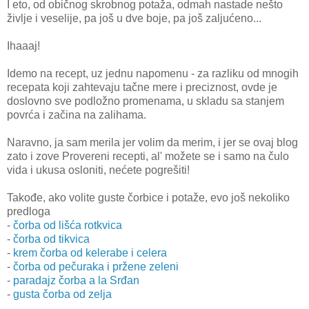
I eto, od običnog skrobnog potaža, odmah nastade nešto
življe i veselije, pa još u dve boje, pa još zaljućeno...
Ihaaaj!
Idemo na recept, uz jednu napomenu - za razliku od mnogih
recepata koji zahtevaju tačne mere i preciznost, ovde je
doslovno sve podložno promenama, u skladu sa stanjem
povrća i začina na zalihama.
Naravno, ja sam merila jer volim da merim, i jer se ovaj blog
zato i zove Provereni recepti, al' možete se i samo na čulo
vida i ukusa osloniti, nećete pogrešiti!
Takođe, ako volite guste čorbice i potaže, evo još nekoliko
predloga
-
čorba od lišća rotkvica
-
čorba od tikvica
-
krem čorba od kelerabe i celera
-
čorba od pečuraka i pržene zeleni
-
paradajz čorba a la Srđan
-
gusta čorba od zelja