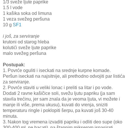
1/3 sveže ljute paprike
1.5 l vode
1 kašika soka od limuna
1 veza svežeg peršuna
10 g
SF1
i još, za serviranje
krutoni od starog hleba
kolutići sveže ljute paprike
malo svežeg peršuna
Postupak:
1. Povrće oguliti i iseckati na srednje kurpne komade.
Peršun iseckati na najsitnije, ali prethodno odvojiti par listića
za serviranje.
2. Povrće staviti u veliki lonac i preliti sa litar i po vode.
Dodati 2 ravne kašičice soli, svežu ljutu papriku (ja sam
stavila trećinu, jer sam znala da je veoma ljuta, vi možete i
manje ili više, prema ukusu), kuvati do vrenja, sniziti
temperaturu ringle i poklopiti šerpu, pa kuvati još 30-40
minuta.
3. Nakon tog vremena izvaditi papriku i odliti deo supe (oko
300-400 ml, ne bacati), pa štapnim mikserom ispasirati