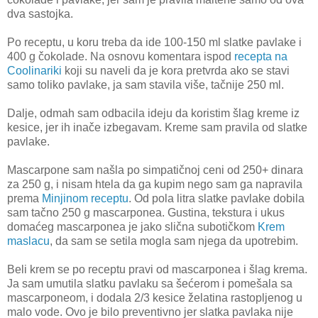
dva sastojka.
Po receptu, u koru treba da ide 100-150 ml slatke pavlake i
400 g čokolade. Na osnovu komentara ispod
recepta na
Coolinariki
koji su naveli da je kora pretvrda ako se stavi
samo toliko pavlake, ja sam stavila više, tačnije 250 ml.
Dalje, odmah sam odbacila ideju da koristim šlag kreme iz
kesice, jer ih inače izbegavam. Kreme sam pravila od slatke
pavlake.
Mascarpone sam našla po simpatičnoj ceni od 250+ dinara
za 250 g, i nisam htela da ga kupim nego sam ga napravila
prema
Minjinom receptu
. Od pola litra slatke pavlake dobila
sam tačno 250 g mascarponea. Gustina, tekstura i ukus
domaćeg mascarponea je jako slična subotičkom
Krem
maslacu
, da sam se setila mogla sam njega da upotrebim.
Beli krem se po receptu pravi od mascarponea i šlag krema.
Ja sam umutila slatku pavlaku sa šećerom i pomešala sa
mascarponeom, i dodala 2/3 kesice želatina rastopljenog u
malo vode. Ovo je bilo preventivno jer slatka pavlaka nije