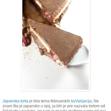
Japanska torta
je bila tema februarskih
kuVarijacija
. Ne
znam šta je japansko u njoj, ja bih je pre nazvala tortom od
čokolade i pavlake, jer sam je pravila maltene samo od ova