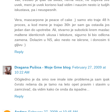
uvek, meni je uvek korisno kad vidim i naucim nesto iz tudjih
iskustava, pa i neuspesnih.
Vera, mascarpone je peace of cake ;) samo eto traje 48 h
proces, a kod mene je trajao 36h jer sam ga ostavila jos
jedan dan do upotrebe. Ali, stvarno je suboticki krem maslac
maltene identicnoh ukusa i teksture, sigurno bi bio odlicna
zamena. Dolazim u NS, ako nesto ne iskrsne, i donosim ti
gljivu :)
Reply
Dragana Pušica - Moje Grne blog
February 27, 2009 at
10:22 AM
Očigledno je da smo sve imale iste probleme,ja sam ipak
čvrsto rešena da je tamo na leto opet pravim i stavim u
zamrzivač, da vidim kako će onda da ispadne...
Reply
Andrea
February 27, 2009 at 10:45 AM