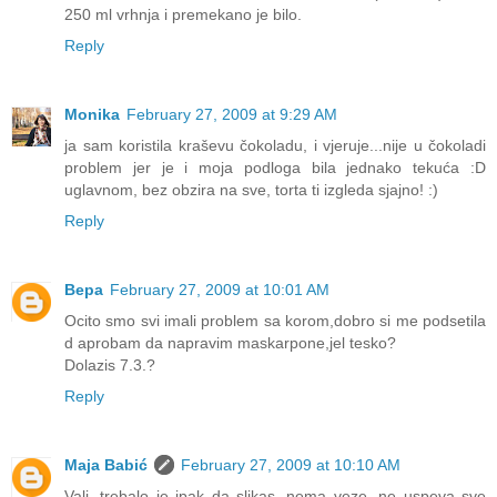
250 ml vrhnja i premekano je bilo.
Reply
Monika
February 27, 2009 at 9:29 AM
ja sam koristila kraševu čokoladu, i vjeruje...nije u čokoladi
problem jer je i moja podloga bila jednako tekuća :D
uglavnom, bez obzira na sve, torta ti izgleda sjajno! :)
Reply
Вера
February 27, 2009 at 10:01 AM
Ocito smo svi imali problem sa korom,dobro si me podsetila
d aprobam da napravim maskarpone,jel tesko?
Dolazis 7.3.?
Reply
Maja Babić
February 27, 2009 at 10:10 AM
Vali, trebalo je ipak da slikas, nema veze, ne uspeva sve