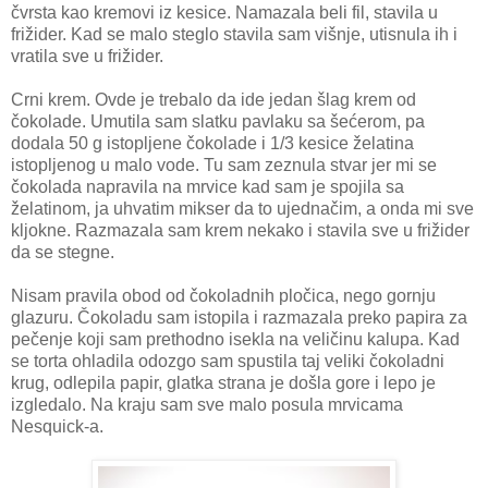
čvrsta kao kremovi iz kesice. Namazala beli fil, stavila u
frižider. Kad se malo steglo stavila sam višnje, utisnula ih i
vratila sve u frižider.
Crni krem. Ovde je trebalo da ide jedan šlag krem od
čokolade. Umutila sam slatku pavlaku sa šećerom, pa
dodala 50 g istopljene čokolade i 1/3 kesice želatina
istopljenog u malo vode. Tu sam zeznula stvar jer mi se
čokolada napravila na mrvice kad sam je spojila sa
želatinom, ja uhvatim mikser da to ujednačim, a onda mi sve
kljokne. Razmazala sam krem nekako i stavila sve u frižider
da se stegne.
Nisam pravila obod od čokoladnih pločica, nego gornju
glazuru. Čokoladu sam istopila i razmazala preko papira za
pečenje koji sam prethodno isekla na veličinu kalupa. Kad
se torta ohladila odozgo sam spustila taj veliki čokoladni
krug, odlepila papir, glatka strana je došla gore i lepo je
izgledalo. Na kraju sam sve malo posula mrvicama
Nesquick-a.