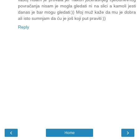
povračanja nisam je mogla gledati ni na slici a kamoli jesti
danas je bar mogu gledati:)) Moj muž kaže da mu je dobra
ali isto sumnjam da ću je još koji put praviti:))
Reply
‹
›
Home