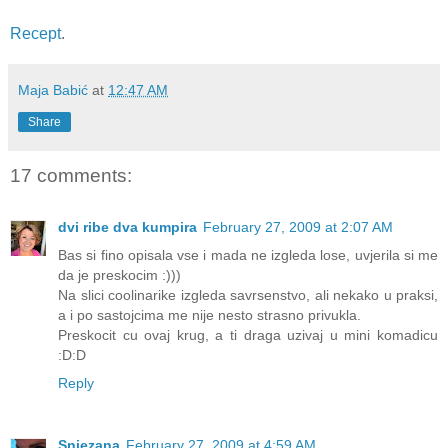
Recept
.
Maja Babić
at
12:47 AM
Share
17 comments:
dvi ribe dva kumpira
February 27, 2009 at 2:07 AM
Bas si fino opisala vse i mada ne izgleda lose, uvjerila si me
da je preskocim :)))
Na slici coolinarike izgleda savrsenstvo, ali nekako u praksi,
a i po sastojcima me nije nesto strasno privukla.
Preskocit cu ovaj krug, a ti draga uzivaj u mini komadicu
:D:D
Reply
Snjezana
February 27, 2009 at 4:59 AM