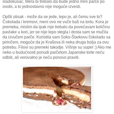
sladokusac. Mera bi trebalo da bude jedno mini parče po
osobi, a to jednostavno nije moguće izvesti.
Opšti utisak - može da se jede, lepo je, ali čemu sve to?
Čokolada i kremovi, meni ovo ne vuče baš na tortu. Kora je
premeka, mislim da ipak nije trebalo da povećavam količinu
pavlake u kori, jer se nije lepo stegla i dosta sam se mučila
da izvučem parče. Koristila sam Soko-Štarkovu čokoladu sa
pirinčem, moguće da je Krašova ili neka druga bolja za ovu
potrebu. Filovi su premeki takodje. Višnje su super :) Ako me
neko u budućnosti ponudi parčetom Japanske torte neću
odbiti, ali verovatno je neću ponovo praviti.