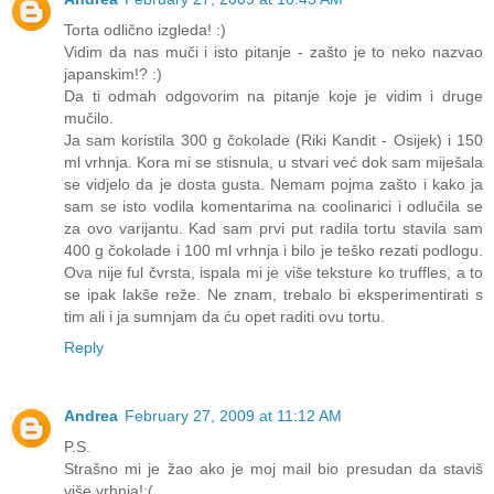
Torta odlično izgleda! :)
Vidim da nas muči i isto pitanje - zašto je to neko nazvao
japanskim!? :)
Da ti odmah odgovorim na pitanje koje je vidim i druge
mučilo.
Ja sam koristila 300 g čokolade (Riki Kandit - Osijek) i 150
ml vrhnja. Kora mi se stisnula, u stvari već dok sam miješala
se vidjelo da je dosta gusta. Nemam pojma zašto i kako ja
sam se isto vodila komentarima na coolinarici i odlučila se
za ovo varijantu. Kad sam prvi put radila tortu stavila sam
400 g čokolade i 100 ml vrhnja i bilo je teško rezati podlogu.
Ova nije ful čvrsta, ispala mi je više teksture ko truffles, a to
se ipak lakše reže. Ne znam, trebalo bi eksperimentirati s
tim ali i ja sumnjam da ću opet raditi ovu tortu.
Reply
Andrea
February 27, 2009 at 11:12 AM
P.S.
Strašno mi je žao ako je moj mail bio presudan da staviš
više vrhnja!:(