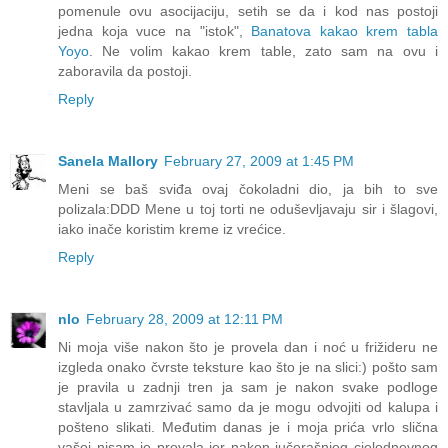
pomenule ovu asocijaciju, setih se da i kod nas postoji
jedna koja vuce na "istok",
Banatova kakao krem tabla
Yoyo
. Ne volim kakao krem table, zato sam na ovu i
zaboravila da postoji.
Reply
Sanela Mallory
February 27, 2009 at 1:45 PM
Meni se baš sviđa ovaj čokoladni dio, ja bih to sve
polizala:DDD Mene u toj torti ne oduševljavaju sir i šlagovi,
iako inače koristim kreme iz vrećice.
Reply
nlo
February 28, 2009 at 12:11 PM
Ni moja više nakon što je provela dan i noć u frižideru ne
izgleda onako čvrste teksture kao što je na slici:) pošto sam
je pravila u zadnji tren ja sam je nakon svake podloge
stavljala u zamrzivać samo da je mogu odvojiti od kalupa i
pošteno slikati. Međutim danas je i moja prića vrlo slična
vašoj nisam je provala jer nakon jučerašnjeg cjelodnevnog