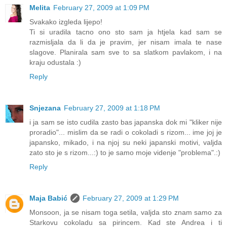
Melita
February 27, 2009 at 1:09 PM
Svakako izgleda lijepo!
Ti si uradila tacno ono sto sam ja htjela kad sam se
razmisljala da li da je pravim, jer nisam imala te nase
slagove. Planirala sam sve to sa slatkom pavlakom, i na
kraju odustala :)
Reply
Snjezana
February 27, 2009 at 1:18 PM
i ja sam se isto cudila zasto bas japanska dok mi "kliker nije
proradio"... mislim da se radi o cokoladi s rizom... ime joj je
japansko, mikado, i na njoj su neki japanski motivi, valjda
zato sto je s rizom...:) to je samo moje videnje "problema".:)
Reply
Maja Babić
February 27, 2009 at 1:29 PM
Monsoon, ja se nisam toga setila, valjda sto znam samo za
Starkovu cokoladu sa pirincem. Kad ste Andrea i ti