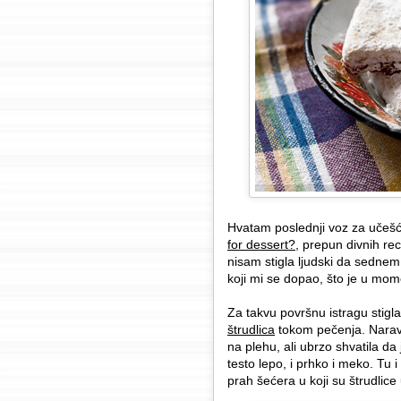
Hvatam poslednji voz za učešć
for dessert?
, prepun divnih rec
nisam stigla ljudski da sednem
koji mi se dopao, što je u mome
Za takvu površnu istragu stigla
štrudlica
tokom pečenja. Naravn
na plehu, ali ubrzo shvatila da
testo lepo, i prhko i meko. Tu i
prah šećera u koji su štrudlice