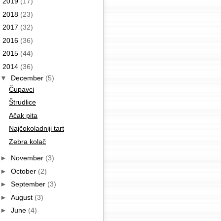
►
2019
(17)
►
2018
(23)
►
2017
(32)
►
2016
(36)
►
2015
(44)
▼
2014
(36)
▼
December
(5)
Čupavci
Štrudlice
Ačak pita
Najčokoladniji tart
Zebra kolač
►
November
(3)
►
October
(2)
►
September
(3)
►
August
(3)
►
June
(4)