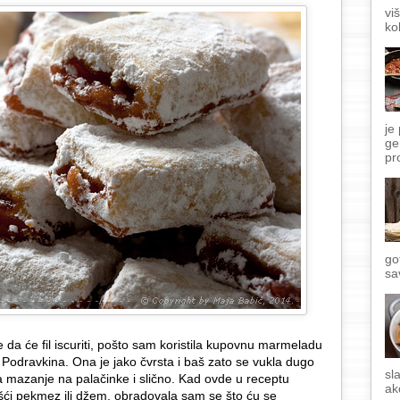
vi
ko
je
ge
pr
go
sa
je da će fil iscuriti, pošto sam koristila kupovnu marmeladu
a Podravkina. Ona je jako čvrsta i baš zato se vukla dugo
sl
za mazanje na palačinke i slično. Kad ovde u receptu
ak
šći pekmez ili džem, obradovala sam se što ću se