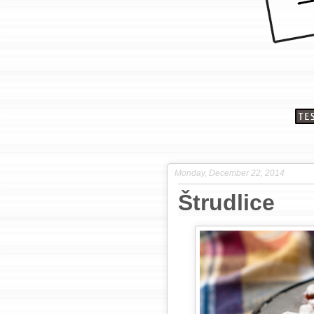
Monday, December 22, 2014
Štrudlice