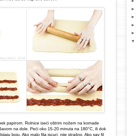
ti pek papirom. Rolnice iseći oštrim nožem na komade
 šavom na dole. Peći oko 15-20 minuta na 180°C, ili dok
jaju boju. Ako malo fila iscuri, nije strašno. Ako sav fil