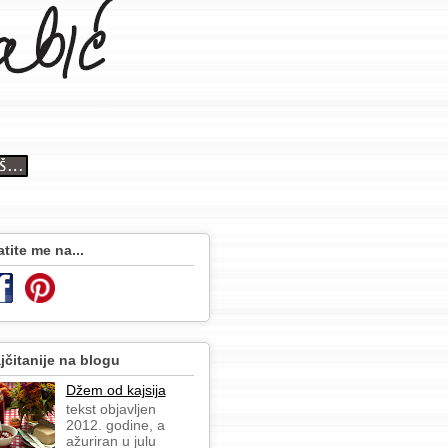
atite me na...
jčitanije na blogu
Džem od kajsija
tekst objavljen
2012. godine, a
ažuriran u julu