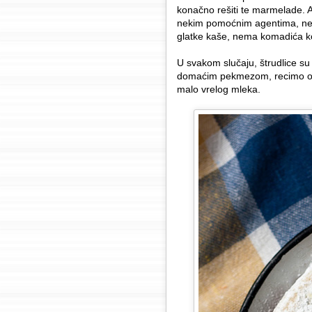
konačno rešiti te marmelade. A
nekim pomoćnim agentima, ne 
glatke kaše, nema komadića koji 
U svakom slučaju, štrudlice su 
domaćim pekmezom, recimo od 
malo vrelog mleka.