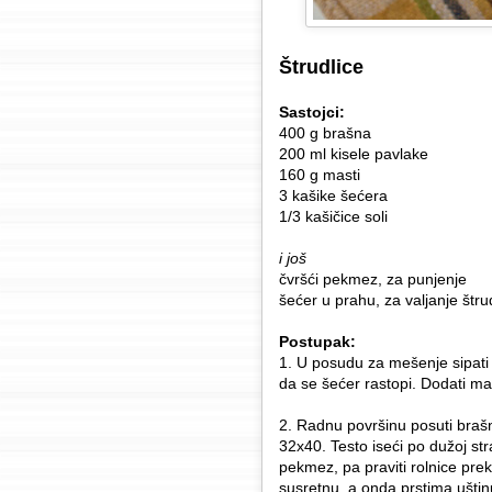
Štrudlice
Sastojci:
400 g brašna
200 ml kisele pavlake
160 g masti
3 kašike šećera
1/3 kašičice soli
i još
čvršći pekmez, za punjenje
šećer u prahu, za valjanje štru
Postupak:
1. U posudu za mešenje sipati k
da se šećer rastopi. Dodati mas
2. Radnu površinu posuti brašn
32x40. Testo iseći po dužoj st
pekmez, pa praviti rolnice prek
susretnu, a onda prstima uštin