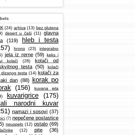
bels
NK
(24)
arhiva
(13)
bez glutena
glavna
9)
desert u čaši
(11)
hleb i testa
la
(119)
157)
hrono
(23)
integralno
jela iz rerne
(59)
6)
keks i
kolači od
vi kolači
(28)
skvitnog testa
(50)
kolači
kolači za
 dizanog testa
(14)
korak po
aki dan
(88)
orak
(156)
kuvana jela
kuvarigrice
(175)
9)
ali narodni kuvar
251)
namazi i sosovi
(37)
nepečene poslastice
ici
(7)
5)
ostalo
(69)
neuspelo
(12)
pite
(36)
lačinke
(12)