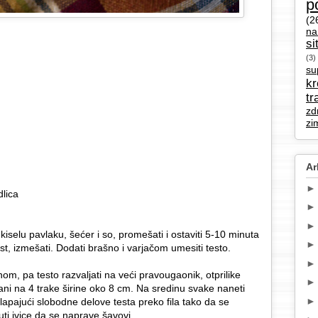
p
(2
na
si
(3)
su
k
tr
zd
zi
Ar
dlica
iselu pavlaku, šećer i so, promešati i ostaviti 5-10 minuta
t, izmešati. Dodati brašno i varjačom umesiti testo.
om, pa testo razvaljati na veći pravougaonik, otprilike
rani na 4 trake širine oko 8 cm. Na sredinu svake naneti
lapajući slobodne delove testa preko fila tako da se
uti ivice da se naprave šavovi.