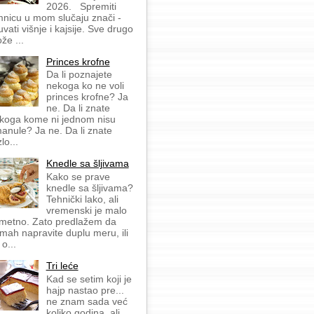
2026. Spremiti
mnicu u mom slučaju znači -
uvati višnje i kajsije. Sve drugo
že ...
Princes krofne
Da li poznajete
nekoga ko ne voli
princes krofne? Ja
ne. Da li znate
koga kome ni jednom nisu
anule? Ja ne. Da li znate
lo...
Knedle sa šljivama
Kako se prave
knedle sa šljivama?
Tehnički lako, ali
vremenski je malo
metno. Zato predlažem da
mah napravite duplu meru, ili
 o...
Tri leće
Kad se setim koji je
hajp nastao pre...
ne znam sada već
koliko godina, ali