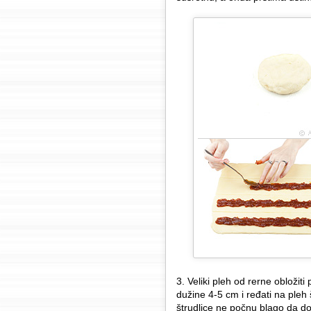
3. Veliki pleh od rerne obloži
dužine 4-5 cm i ređati na pleh
štrudlice ne počnu blago da dobi