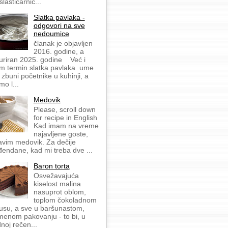
slastičarnic...
Slatka pavlaka -
odgovori na sve
nedoumice
članak je objavljen
2016. godine, a
uriran 2025. godine Već i
m termin slatka pavlaka ume
 zbuni početnike u kuhinji, a
mo l...
Medovik
Please, scroll down
for recipe in English
Kad imam na vreme
najavljene goste,
avim medovik. Za dečije
đendane, kad mi treba dve ...
Baron torta
Osvežavajuća
kiselost malina
nasuprot oblom,
toplom čokoladnom
usu, a sve u baršunastom,
menom pakovanju - to bi, u
dnoj rečen...