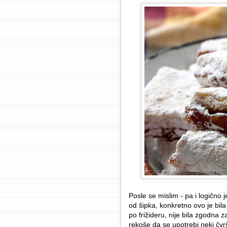
Posle se mislim - pa i logično 
od šipka, konkretno ovo je bil
po frižideru, nije bila zgodna 
rekoše da se upotrebi neki čvr