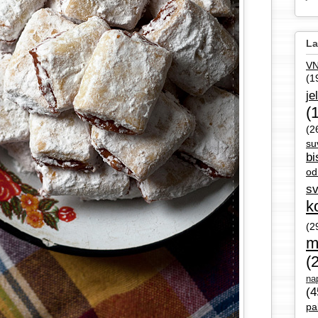
La
V
(1
je
(
(2
su
bi
od
sv
k
(2
m
(
nap
(4
pa