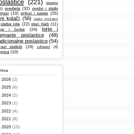
oslastice
(221)
posno
6)
predjela
(32)
prelivi i slatki
mazi
(10)
prilozi i salate
(25)
tni kolači
(56)
slatke grickalice
slatke pite
(22)
stari hleb
(11)
torte i
pe i čorbe
(24)
remaste poslastice
(48)
adicionalne poslastice
(54)
ravi slatkiši
(18)
zdrawo!
(4)
mnica
(10)
hiva
►
2026
(2)
►
2025
(6)
►
2024
(2)
►
2023
(1)
►
2022
(4)
►
2021
(8)
►
2020
(15)