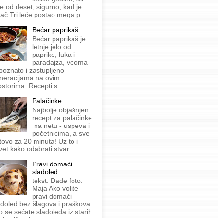
še od deset, sigurno, kad je
lač Tri leće postao mega p...
Bećar paprikaš
Bećar paprikaš je
letnje jelo od
paprike, luka i
paradajza, veoma
 poznato i zastupljeno
neracijama na ovim
ostorima. Recepti s...
Palačinke
Najbolje objašnjen
recept za palačinke
na netu - uspeva i
početnicima, a sve
tovo za 20 minuta! Uz to i
vet kako odabrati stvar...
Pravi domaći
sladoled
tekst: Dade foto:
Maja Ako volite
pravi domaći
adoled bez šlagova i praškova,
o se sećate sladoleda iz starih