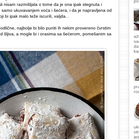
po
li nisam razmišljala o tome da je ona ipak stegnuta i
samo ukuvavanjem voća i šećera, i da je napravljena od
bi ipak malo teže iscurili, valjda...
odlične, najbolje bi bilo puniti ih nekim provereno čvrstim
šljiva, a mogle bi i orasima sa šećerom, pomešanim sa
až
sa
da
ka
pr
ro
uk
ot
je