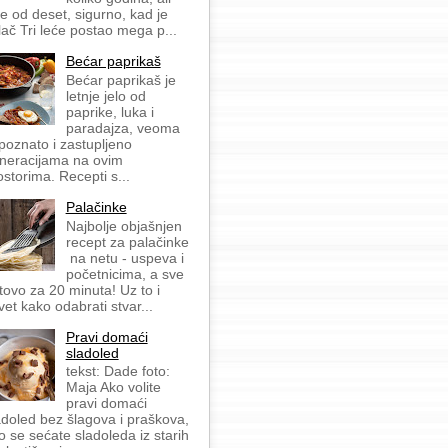
še od deset, sigurno, kad je
lač Tri leće postao mega p...
Bećar paprikaš
Bećar paprikaš je
letnje jelo od
paprike, luka i
paradajza, veoma
 poznato i zastupljeno
neracijama na ovim
ostorima. Recepti s...
Palačinke
Najbolje objašnjen
recept za palačinke
na netu - uspeva i
početnicima, a sve
tovo za 20 minuta! Uz to i
vet kako odabrati stvar...
Pravi domaći
sladoled
tekst: Dade foto:
Maja Ako volite
pravi domaći
adoled bez šlagova i praškova,
o se sećate sladoleda iz starih