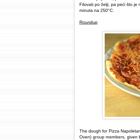
Filovati po želji, pa peći što
minuta na 250°C.
Roundup
The dough for Pizza Napoleta
Oven) group members, given 