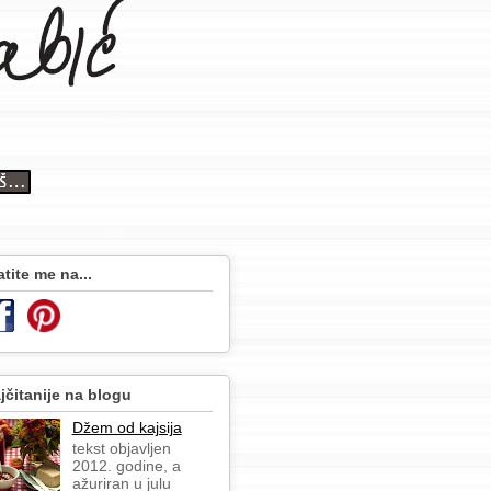
atite me na...
jčitanije na blogu
Džem od kajsija
tekst objavljen
2012. godine, a
ažuriran u julu