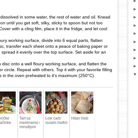
st dissolved in some water, the rest of water and oil. Knead
until you get soft, silky, sticky to spoon but not too
over with a cling film, place it in the fridge, and let cool
ry working surface, divide into 6 equal parts, flatten
sc, transfer each sheet onto a peace of baking paper or
spread it evenly over the top surface. Set aside for an
 disc onto a well floury working surface, and flatten the
circle. Repeat with others. Top it with your favorite filling
s in the oven preheated to it's maximum (250°C).
ričke
Tart sa
Low carb
Hitan hleb
jačinke
maslinama i
susam mafini
mirođijom