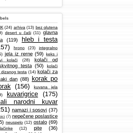
bels
NK
(24)
arhiva
(13)
bez glutena
glavna
9)
desert u čaši
(11)
hleb i testa
la
(119)
157)
hrono
(23)
integralno
jela iz rerne
(59)
6)
keks i
kolači od
vi kolači
(28)
skvitnog testa
(50)
kolači
kolači za
 dizanog testa
(14)
korak po
aki dan
(88)
orak
(156)
kuvana jela
kuvarigrice
(175)
9)
ali narodni kuvar
251)
namazi i sosovi
(37)
nepečene poslastice
ici
(7)
5)
ostalo
(69)
neuspelo
(12)
pite
(36)
lačinke
(12)