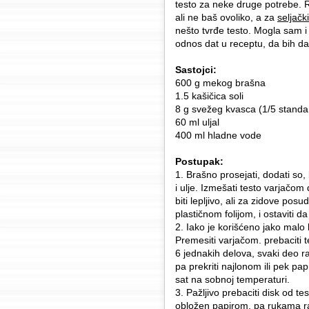
testo za neke druge potrebe.
ali ne baš ovoliko, a za
seljačk
nešto tvrđe testo. Mogla sam 
odnos dat u receptu, da bih dal
Sastojci:
600 g mekog brašna
1.5 kašičica soli
8 g svežeg kvasca (1/5 standa
60 ml uljal
400 ml hladne vode
Postupak:
1. Brašno prosejati, dodati so
i ulje. Izmešati testo varjačom 
biti lepljivo, ali za zidove pos
plastičnom folijom, i ostaviti da
2. Iako je korišćeno jako malo
Premesiti varjačom. prebaciti 
6 jednakih delova, svaki deo ras
pa prekriti najlonom ili pek pa
sat na sobnoj temperaturi.
3. Pažljivo prebaciti disk od te
obložen papirom, pa rukama ra