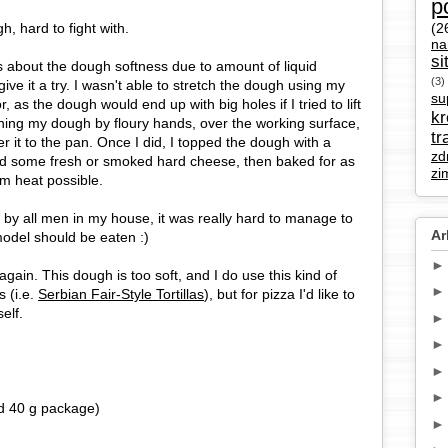
p
h, hard to fight with.
(2
na
si
us about the dough softness due to amount of liquid
(3)
 give it a try. I wasn't able to stretch the dough using my
su
or, as the dough would end up with big holes if I tried to lift
k
tening my dough by floury hands, over the working surface,
tr
er it to the pan. Once I did, I topped the dough with a
zd
nd some fresh or smoked hard cheese, then baked for as
zi
m heat possible.
by all men in my house, it was really hard to manage to
Ar
odel should be eaten :)
again. This dough is too soft, and I do use this kind of
 (i.e.
Serbian Fair-Style Tortillas
), but for pizza I'd like to
elf.
rd 40 g package)