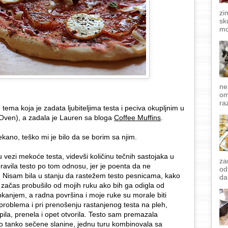
zi
sk
mo
ne
om
raz
 tema koja je zadata ljubiteljima testa i peciva okupljnim u
ven), a zadala je Lauren sa bloga
Coffee Muffins
.
ekano, teško mi je bilo da se borim sa njim.
vezi mekoće testa, videvši količinu tečnih sastojaka u
za
avila testo po tom odnosu, jer je poenta da ne
od
Nisam bila u stanju da rastežem testo pesnicama, kako
da
e začas probušilo od mojih ruku ako bih ga odigla od
apkanjem, a radna površina i moje ruke su morale biti
 problema i pri prenošenju rastanjenog testa na pleh,
la, prenela i opet otvorila. Testo sam premazala
 tanko sečene slanine, jednu turu kombinovala sa