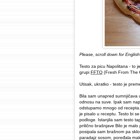
Please, scroll down for English
Testo za picu Napolitana - to je
grupi
FFTO
(Fresh From The O
Utisak, ukratko - testo je prem
Bila sam unapred sumnjičava u 
odnosu na suve. Ipak sam napr
odstupamo mnogo od recepta. 
je pisalo u receptu. Testo bi s
podloge. Istanjila sam testo t
prilično brašnjave Bilo je malo
posipala sam brašnom pa sklopi
paradajz sosom, poređala malo