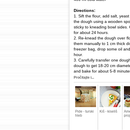
Directions:
1. Sift the flour, add salt, yea
the dough using a wooden spoon 
sticky to kneading bowl sides. C
for about 24 hours.
2. Re-knead the dough over flou
them manually to 1 cm thick di
freezer bag, drop some oil and 
hour.
3. Carefully transfer one dough
dough to get 18-20 cm diameter 
and bake for about 5-8 minute
Pročitajte i...
Pide - turski
Kiš - kiseliš
Ame
hleb
pro