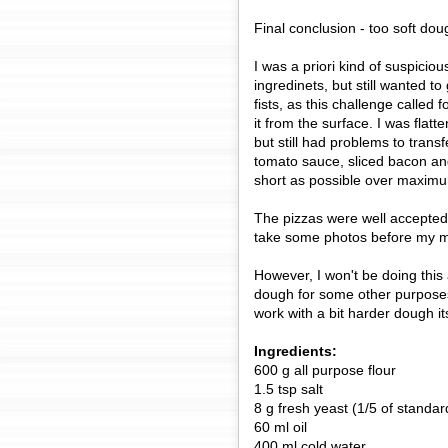
Final conclusion - too soft doug
I was a priori kind of suspicio
ingredinets, but still wanted to
fists, as this challenge called f
it from the surface. I was flat
but still had problems to transf
tomato sauce, sliced bacon a
short as possible over maximu
The pizzas were well accepted 
take some photos before my m
However, I won't be doing this 
dough for some other purposes
work with a bit harder dough its
Ingredients:
600 g all purpose flour
1.5 tsp salt
8 g fresh yeast (1/5 of standa
60 ml oil
400 ml cold water