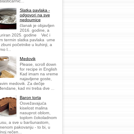
slastičarnic...
Slatka pavlaka -
odgovori na sve
nedoumice
članak je objavljen
2016. godine, a
uriran 2025. godine Već i
m termin slatka pavlaka ume
 zbuni početnike u kuhinji, a
mo l...
Medovik
Please, scroll down
for recipe in English
Kad imam na vreme
najavljene goste,
avim medovik. Za dečije
đendane, kad mi treba dve ...
Baron torta
Osvežavajuća
kiselost malina
nasuprot oblom,
toplom čokoladnom
usu, a sve u baršunastom,
menom pakovanju - to bi, u
dnoj rečen...