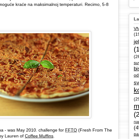
 je moguće kraće na maksimalnoj temperaturi. Recimo, 5-8
La
V
(1
je
(
(2
su
bi
od
sv
k
(2
m
(
nap
(4
na - was May 2010. challenge for
FFTO
(Fresh From The
pa
by Lauren of
Coffee Muffins
.