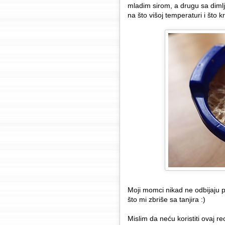
mladim sirom, a drugu sa dimlj
na što višoj temperaturi i što 
Moji momci nikad ne odbijaju 
što mi zbriše sa tanjira :)
Mislim da neću koristiti ovaj r