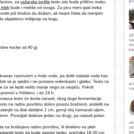
po
 Recimo, za
vašarske tortilje
testo isto bude prilično meko,
i hleb
bude i mekše od ovoga. Za picu meni ipak treba
i ovde još brašna da dodam, ali nisam htela da menjam
a objektivno mišljenje na kraju.
až
sa
da
rdne kocke od 40 g)
ka
, kvasac razmućen u malo vode, pa doliti ostatak vode kao
dok se je sjedini i ne postane svilenkasto i glatko. Testo će
pr
ude će se lepiti nešto manje nego za varjaču. Pokriti
ro
 prenoći u frižideru, i do 24 h.
 kvasca testo će dosta narasti, zbog duge fermentacije.
testo na radnu površinu dobro posutu brašnom, podeliti na
tanjiti na disk debljine 1 cm, gornji sloj namazati uljem,
pirom. Poredjati diskove jedan na drugi, pa ostaviti jedan
uk
sta na brašnjavu radnu površinu, ili direktno na pleh
ot
je
stanjiti testo da bude sasvim tanko, prečnika 18-20 cm.