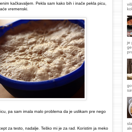
enim kačkavaljem. Pekla sam kako bih i inače pekla picu,
vi
ko
kraće vremenski.
je
ge
pr
go
sa
picu, pa sam imala malo problema da je uslikam pre nego
sl
ecept za testo, nadalje. Teško mi je za rad. Koristim ja meko
ak