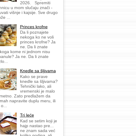
2026. Spremiti
mnicu u mom slučaju znači -
uvati višnje i kajsije. Sve drugo
že ...
Princes krofne
Da li poznajete
nekoga ko ne voli
princes krofne? Ja
ne. Da li znate
koga kome ni jednom nisu
anule? Ja ne. Da li znate
lo...
Knedle sa šljivama
Kako se prave
knedle sa šljivama?
Tehnički lako, ali
vremenski je malo
metno. Zato predlažem da
mah napravite duplu meru, ili
 o...
Tri leće
Kad se setim koji je
hajp nastao pre...
ne znam sada već
koliko godina, ali