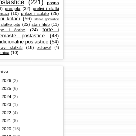
oslastice
(221)
posno
6)
predjela
(32)
prelivi i slatki
mazi
(10)
prilozi i salate
(25)
tni kolači
(56)
slatke grickalice
slatke pite
(22)
stari hleb
(11)
torte i
pe i čorbe
(24)
remaste poslastice
(48)
adicionalne poslastice
(54)
ravi slatkiši
(18)
zdrawo!
(4)
mnica
(10)
hiva
►
2026
(2)
►
2025
(6)
►
2024
(2)
►
2023
(1)
►
2022
(4)
►
2021
(8)
►
2020
(15)