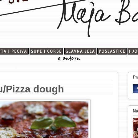
Pr
u/Pizza dough
Na