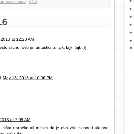
amazi i sosovi
,
VNK
16
 2013 at 12:23 AM
o slično, ovo je fantastično. lajk, lajk, lajk :))
May 13, 2013 at 10:06 PM
2013 at 7:09 AM
 ništa naroćito ali mislim da je ovo vrlo slasno i ukusno.
mu još kako.