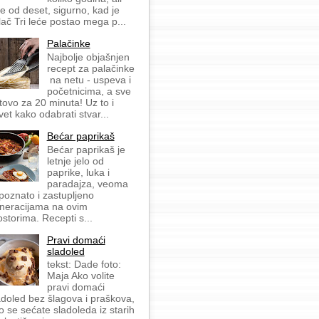
še od deset, sigurno, kad je
lač Tri leće postao mega p...
Palačinke
Najbolje objašnjen
recept za palačinke
na netu - uspeva i
početnicima, a sve
tovo za 20 minuta! Uz to i
vet kako odabrati stvar...
Bećar paprikaš
Bećar paprikaš je
letnje jelo od
paprike, luka i
paradajza, veoma
 poznato i zastupljeno
neracijama na ovim
ostorima. Recepti s...
Pravi domaći
sladoled
tekst: Dade foto:
Maja Ako volite
pravi domaći
adoled bez šlagova i praškova,
o se sećate sladoleda iz starih