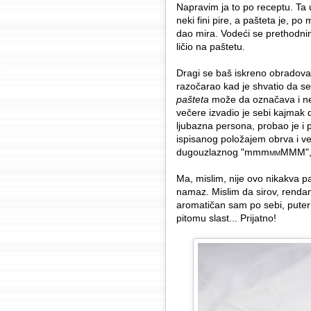
Napravim ja to po receptu. Ta
neki fini pire, a pašteta je, p
dao mira. Vodeći se prethodnim
ličio na paštetu.
Dragi se baš iskreno obradova
razočarao kad je shvatio da s
pašteta
može da označava i n
večere izvadio je sebi kajmak
ljubazna persona, probao je i 
ispisanog položajem obrva i v
dugouzlaznog "mmm
MMM", 
MM
Ma, mislim, nije ovo nikakva paš
namaz. Mislim da sirov, rendan
aromatičan sam po sebi, puter 
pitomu slast... Prijatno!