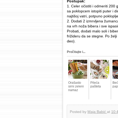
Postupak:
1. Celer očistiti i odmeriti 200
sa poklopcem istopiti puter i di
najtišoj vatri, potpuno poklopl
2. Dodati 2 izmrvljena žumanca 
na vrh noža bibera i sve ispas
Probati, dodati malo soli i biber
frižideru da se stegne. Po želj
deo).
Pročitajte i...
Orašasto
Pileća
Beć
sirni zeleni
pašteta
pap
namaz
Posted by
Maja Babić
at
10: