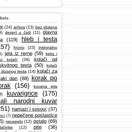
bels
NK
(24)
arhiva
(13)
bez glutena
glavna
9)
desert u čaši
(11)
hleb i testa
la
(119)
157)
hrono
(23)
integralno
jela iz rerne
(59)
6)
keks i
kolači od
vi kolači
(28)
skvitnog testa
(50)
kolači
kolači za
 dizanog testa
(14)
korak po
aki dan
(88)
orak
(156)
kuvana jela
kuvarigrice
(175)
9)
ali narodni kuvar
251)
namazi i sosovi
(37)
nepečene poslastice
ici
(7)
5)
ostalo
(69)
neuspelo
(12)
pite
(36)
lačinke
(12)