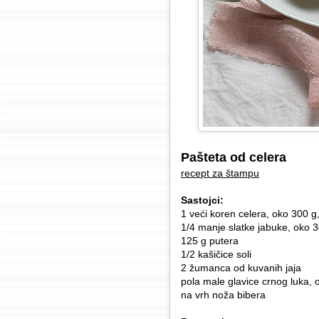
Pašteta od celera
recept za štampu
Sastojci:
1 veći koren celera, oko 300 g,
1/4 manje slatke jabuke, oko 3
125 g putera
1/2 kašičice soli
2 žumanca od kuvanih jaja
pola male glavice crnog luka, 
na vrh noža bibera