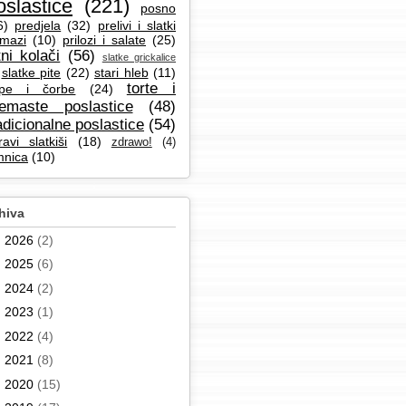
oslastice
(221)
posno
6)
predjela
(32)
prelivi i slatki
mazi
(10)
prilozi i salate
(25)
tni kolači
(56)
slatke grickalice
slatke pite
(22)
stari hleb
(11)
torte i
pe i čorbe
(24)
remaste poslastice
(48)
adicionalne poslastice
(54)
ravi slatkiši
(18)
zdrawo!
(4)
mnica
(10)
hiva
►
2026
(2)
►
2025
(6)
►
2024
(2)
►
2023
(1)
►
2022
(4)
►
2021
(8)
►
2020
(15)