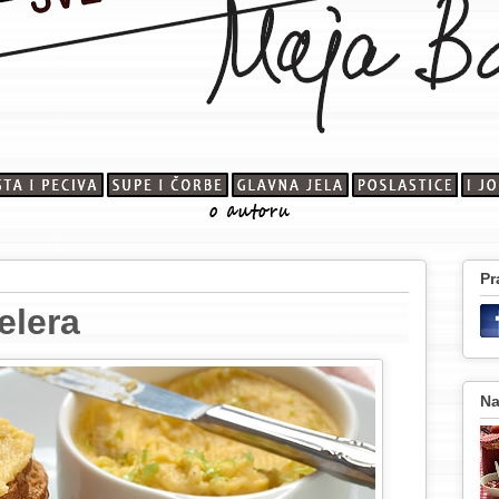
Pr
elera
Na