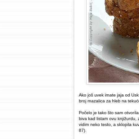
Ako još uvek imate jaja od Uskr
broj mazalica za hleb na teku
Počelo je tako što sam otvorila
biva kad listam ovu knjižurdu
vidim neko testo, a sklopila k
87).