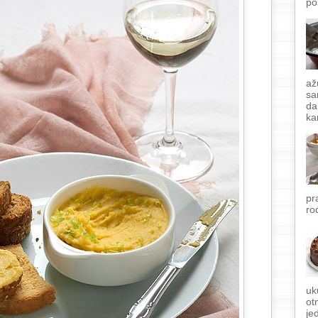
po
až
sa
da
ka
pr
ro
uk
ot
je