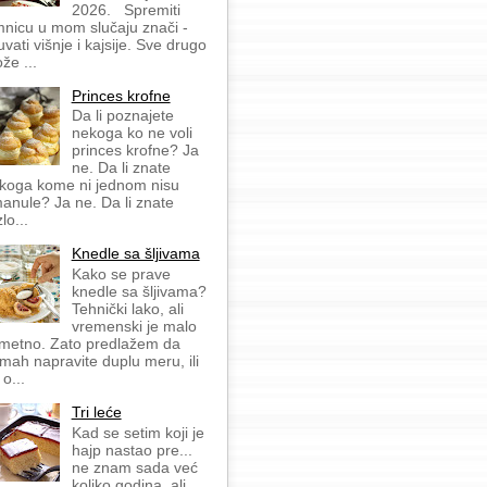
2026. Spremiti
mnicu u mom slučaju znači -
uvati višnje i kajsije. Sve drugo
že ...
Princes krofne
Da li poznajete
nekoga ko ne voli
princes krofne? Ja
ne. Da li znate
koga kome ni jednom nisu
anule? Ja ne. Da li znate
lo...
Knedle sa šljivama
Kako se prave
knedle sa šljivama?
Tehnički lako, ali
vremenski je malo
metno. Zato predlažem da
mah napravite duplu meru, ili
 o...
Tri leće
Kad se setim koji je
hajp nastao pre...
ne znam sada već
koliko godina, ali