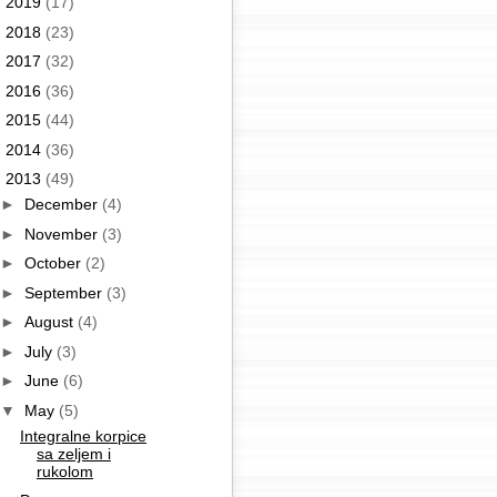
►
2019
(17)
►
2018
(23)
►
2017
(32)
►
2016
(36)
►
2015
(44)
►
2014
(36)
▼
2013
(49)
►
December
(4)
►
November
(3)
►
October
(2)
►
September
(3)
►
August
(4)
►
July
(3)
►
June
(6)
▼
May
(5)
Integralne korpice
sa zeljem i
rukolom