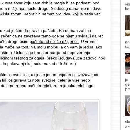
 ukusna stvar koju sam dobila mogla bi se podvesti pod
vi
o mom mišljenju, nešto drugo. Sledećeg dana nije mi đavo
ko
 iskustvom, napravilh namaz broj dva, koji je sada već
o kad je čuo da pravim paštetu. Pa odmah zatim i
e rečenica ne završava tamo gde se njemu sviđa, i da reč
ešto drugo osim
paštete od pileće džigerice
. U vreme
go
sa
 da maže na tost. Na moju molbu, a on vam je jedna jako
paštetu. Usledila je transformacija od nepoverenja
eličinom testnog zalogaja, preko iščuđavajuće zadovoljnog
do pakovanja kajmaka nazad u frižider :)
teta-revolucija, ali jeste jedan prijatan i osvežavajući
je
 luk osigurava tu notu svežine, celer je više nego
ge
daje potrebnu pašteta-teksturu, a jabuka tek blagu,
pr
sl
ak