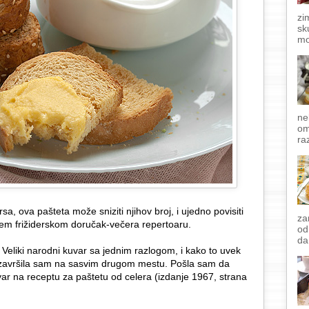
zi
sk
mo
ne
om
raz
sa, ova pašteta može sniziti njihov broj, i ujedno povisiti
za
ćem frižiderskom doručak-večera repertoaru.
od
da
 Veliki narodni kuvar sa jednim razlogom, i kako to uvek
, završila sam na sasvim drugom mestu. Pošla sam da
uvar na receptu za paštetu od celera (izdanje 1967, strana