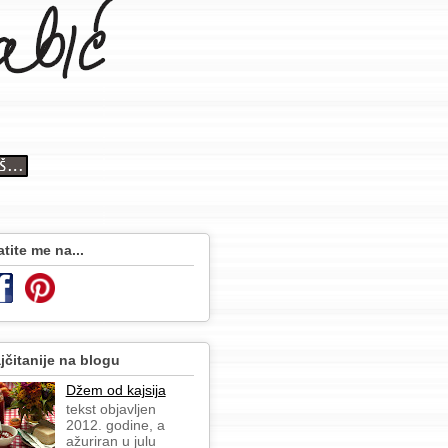
atite me na...
jčitanije na blogu
Džem od kajsija
tekst objavljen
2012. godine, a
ažuriran u julu