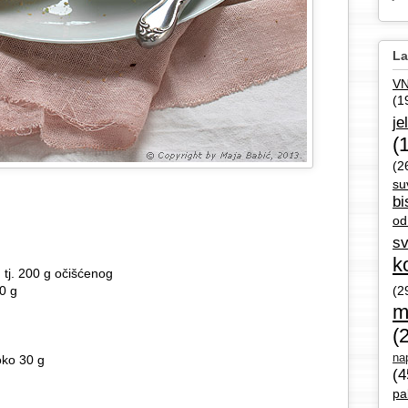
La
V
(1
je
(
(2
su
bi
od
sv
k
 tj. 200 g očišćenog
0 g
(2
m
(
nap
oko 30 g
(4
pa