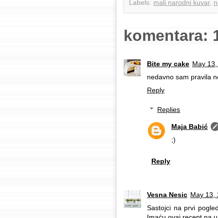
Labels:
mali narodni kuvar
,
n
komentara: 
Bite my cake
May 13,
nedavno sam pravila nešt
Reply
Replies
Maja Babić
;)
Reply
Vesna Nesic
May 13, 
Sastojci na prvi pogled
Imaću ovaj recept na u