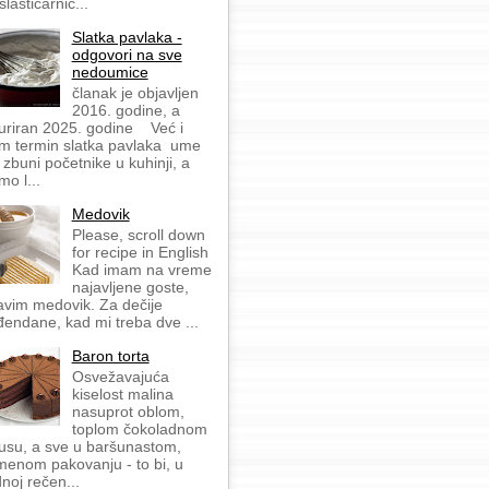
slastičarnic...
Slatka pavlaka -
odgovori na sve
nedoumice
članak je objavljen
2016. godine, a
uriran 2025. godine Već i
m termin slatka pavlaka ume
 zbuni početnike u kuhinji, a
mo l...
Medovik
Please, scroll down
for recipe in English
Kad imam na vreme
najavljene goste,
avim medovik. Za dečije
đendane, kad mi treba dve ...
Baron torta
Osvežavajuća
kiselost malina
nasuprot oblom,
toplom čokoladnom
usu, a sve u baršunastom,
menom pakovanju - to bi, u
dnoj rečen...