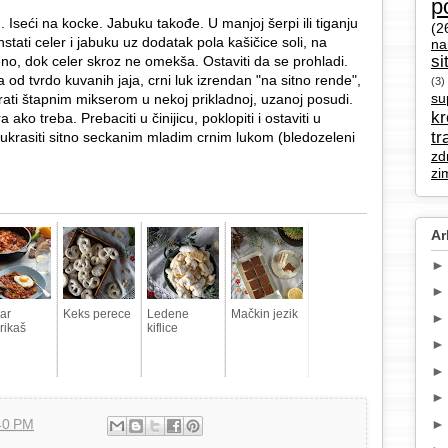
p
 g. Iseći na kocke. Jabuku takođe. U manjoj šerpi ili tiganju
(2
nstati celer i jabuku uz dodatak pola kašičice soli, na
na
si
jeno, dok celer skroz ne omekša. Ostaviti da se prohladi.
od tvrdo kuvanih jaja, crni luk izrendan "na sitno rende",
(3)
su
irati štapnim mikserom u nekoj prikladnoj, uzanoj posudi.
k
a ako treba. Prebaciti u činijicu, poklopiti i ostaviti u
tr
i ukrasiti sitno seckanim mladim crnim lukom (bledozeleni
zd
zi
Ar
ar
Keks perece
Ledene
Mačkin jezik
rikaš
kiflice
40 PM