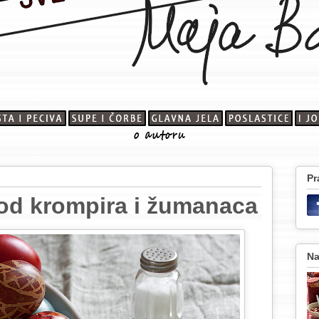
Pr
od krompira i žumanaca
Na