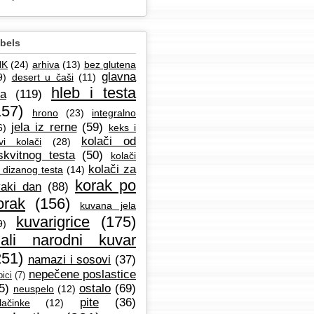
bels
NK
(24)
arhiva
(13)
bez glutena
glavna
9)
desert u čaši
(11)
hleb i testa
la
(119)
157)
hrono
(23)
integralno
jela iz rerne
(59)
6)
keks i
kolači od
vi kolači
(28)
skvitnog testa
(50)
kolači
kolači za
 dizanog testa
(14)
korak po
aki dan
(88)
orak
(156)
kuvana jela
kuvarigrice
(175)
9)
ali narodni kuvar
251)
namazi i sosovi
(37)
nepečene poslastice
ici
(7)
5)
ostalo
(69)
neuspelo
(12)
pite
(36)
lačinke
(12)