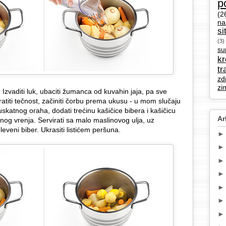
p
(2
na
si
(3)
su
k
tr
zd
zi
ti. Izvaditi luk, ubaciti žumanca od kuvahin jaja, pa sve
ratiti tečnost, začiniti čorbu prema ukusu - u mom slučaju
skatnog oraha, dodati trećinu kašičice bibera i kašičicu
Ar
vnog vrenja. Servirati sa malo maslinovog ulja, uz
eveni biber. Ukrasiti listićem peršuna.