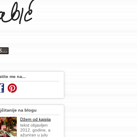
atite me na...
jčitanije na blogu
Džem od kajsija
tekst objavljen
2012. godine, a
ažuriran u julu