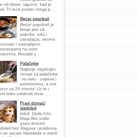
še od deset, sigurno, kad je
lač Tri leće postao mega p...
Bećar paprikaš
Bećar paprikaš je
letnje jelo od
paprike, luka i
paradajza, veoma
 poznato i zastupljeno
neracijama na ovim
ostorima. Recepti s...
Palačinke
Najbolje objašnjen
recept za palačinke
na netu - uspeva i
početnicima, a sve
tovo za 20 minuta! Uz to i
vet kako odabrati stvar...
Pravi domaći
sladoled
tekst: Dade foto:
Maja Ako volite
pravi domaći
adoled bez šlagova i praškova,
o se sećate sladoleda iz starih