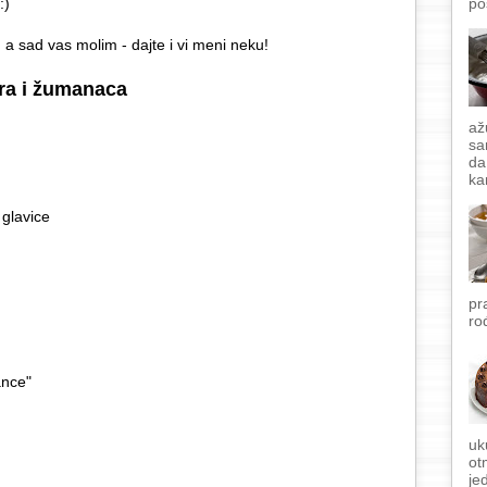
:)
po
 a sad vas molim - dajte i vi meni neku!
ra i žumanaca
až
sa
da
ka
 glavice
pr
ro
ance"
uk
ot
je