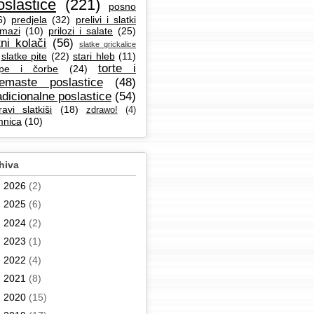
oslastice
(221)
posno
6)
predjela
(32)
prelivi i slatki
mazi
(10)
prilozi i salate
(25)
tni kolači
(56)
slatke grickalice
slatke pite
(22)
stari hleb
(11)
torte i
pe i čorbe
(24)
remaste poslastice
(48)
adicionalne poslastice
(54)
ravi slatkiši
(18)
zdrawo!
(4)
mnica
(10)
hiva
►
2026
(2)
►
2025
(6)
►
2024
(2)
►
2023
(1)
►
2022
(4)
►
2021
(8)
►
2020
(15)