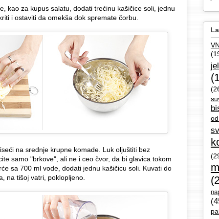
, kao za kupus salatu, dodati trećinu kašičice soli, jednu
kriti i ostaviti da omekša dok spremate čorbu.
La
V
(1
je
(
(2
su
bi
od
sv
k
i iseći na srednje krupne komade. Luk oljuštiti bez
(2
te samo "brkove", ali ne i ceo čvor, da bi glavica tokom
m
vrće sa 700 ml vode, dodati jednu kašičicu soli. Kuvati do
 na tišoj vatri, poklopljeno.
(
nap
(4
pa