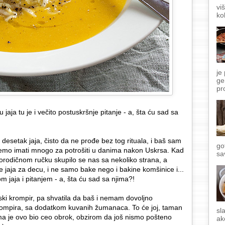
vi
ko
je
ge
pr
 jaja tu je i večito postuskršnje pitanje - a, šta ću sad sa
desetak jaja, čisto da ne prođe bez tog rituala, i baš sam
go
ećemo imati mnogo za potrošiti u danima nakon Uskrsa. Kad
sa
orodičnom ručku skupilo se nas sa nekoliko strana, a
 jaja za decu, i ne samo bake nego i bakine komšinice i...
m jaja i pitanjem - a, šta ću sad sa njima?!
ki krompir, pa shvatila da baš i nemam dovoljno
rompira, sa dodatkom kuvanih žumanaca. To će joj, taman
sl
ama je ovo bio ceo obrok, obzirom da još nismo pošteno
ak