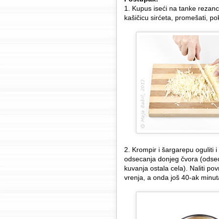
1. Kupus iseći na tanke rezance
kašičicu sirćeta, promešati, po
2. Krompir i šargarepu oguliti 
odsecanja donjeg čvora (odseci
kuvanja ostala cela). Naliti po
vrenja, a onda još 40-ak minuta,