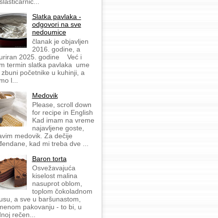
slastičarnic...
Slatka pavlaka -
odgovori na sve
nedoumice
članak je objavljen
2016. godine, a
uriran 2025. godine Već i
m termin slatka pavlaka ume
 zbuni početnike u kuhinji, a
mo l...
Medovik
Please, scroll down
for recipe in English
Kad imam na vreme
najavljene goste,
avim medovik. Za dečije
đendane, kad mi treba dve ...
Baron torta
Osvežavajuća
kiselost malina
nasuprot oblom,
toplom čokoladnom
usu, a sve u baršunastom,
menom pakovanju - to bi, u
dnoj rečen...