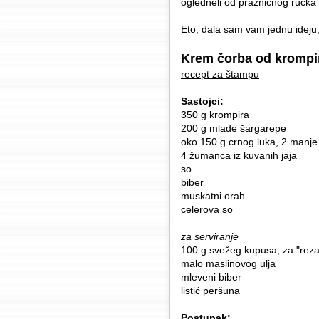
ogledneli od prazničnog ručka 
Eto, dala sam vam jednu ideju,
Krem čorba od krompi
recept za štampu
Sastojci:
350 g krompira
200 g mlade šargarepe
oko 150 g crnog luka, 2 manje
4 žumanca iz kuvanih jaja
so
biber
muskatni orah
celerova so
za serviranje
100 g svežeg kupusa, za "rez
malo maslinovog ulja
mleveni biber
listić peršuna
Postupak: