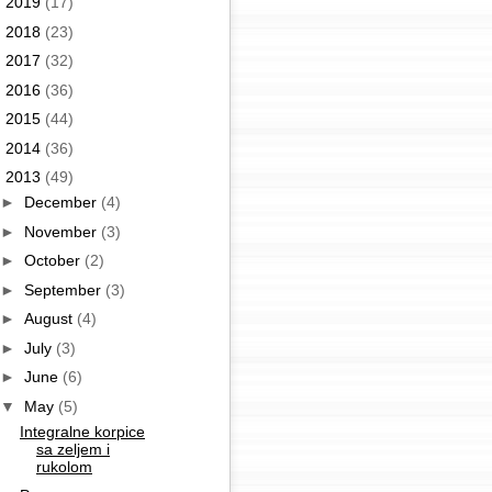
►
2019
(17)
►
2018
(23)
►
2017
(32)
►
2016
(36)
►
2015
(44)
►
2014
(36)
▼
2013
(49)
►
December
(4)
►
November
(3)
►
October
(2)
►
September
(3)
►
August
(4)
►
July
(3)
►
June
(6)
▼
May
(5)
Integralne korpice
sa zeljem i
rukolom