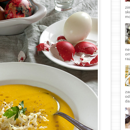
zi
sk
mo
ne
om
raz
za
od
da