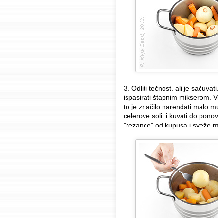
3. Odliti tečnost, ali je sačuva
ispasirati štapnim mikserom. V
to je značilo narendati malo mu
celerove soli, i kuvati do pono
"rezance" od kupusa i sveže ml