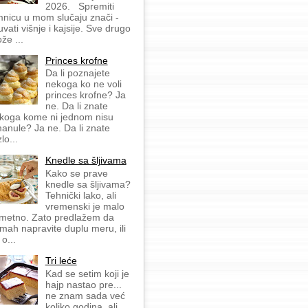
2026. Spremiti
mnicu u mom slučaju znači -
uvati višnje i kajsije. Sve drugo
že ...
Princes krofne
Da li poznajete
nekoga ko ne voli
princes krofne? Ja
ne. Da li znate
koga kome ni jednom nisu
anule? Ja ne. Da li znate
lo...
Knedle sa šljivama
Kako se prave
knedle sa šljivama?
Tehnički lako, ali
vremenski je malo
metno. Zato predlažem da
mah napravite duplu meru, ili
 o...
Tri leće
Kad se setim koji je
hajp nastao pre...
ne znam sada već
koliko godina, ali