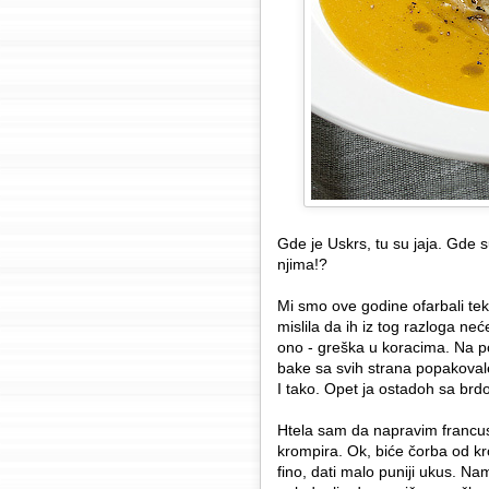
Gde je Uskrs, tu su jaja. Gde su
njima!?
Mi smo ove godine ofarbali tek 
mislila da ih iz tog razloga n
ono - greška u koracima. Na p
bake sa svih strana popakovale
I tako. Opet ja ostadoh sa brdo
Htela sam da napravim francus
krompira. Ok, biće čorba od k
fino, dati malo puniji ukus. N