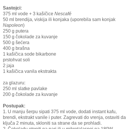
Sastojci:
375 ml vode + 3 kašičice
Nescafé
50 ml brendija, viskija ili konjaka (uporebila sam konjak
Napoleon
)
250 g putera
150 g čokolade za kuvanje
500 g šećera
400 g brašna
1 kašičica sode bikarbone
prstohvat soli
2 jaja
1 kašičica vanila ekstrakta
za glazuru:
250 ml slatke pavlake
200 g čokolade za kuvanje
Postupak:
1. U manju šerpu sipati 375 ml vode, dodati instant kafu,
brendi, ekstrakt vanile i puter. Zagrevati do vrenja, ostaviti da
ključa 2 minuta, skloniti sa strane da se prohladi.
2. Čokoladu otopiti na pari ili u mikrotalasnoj na 180W.