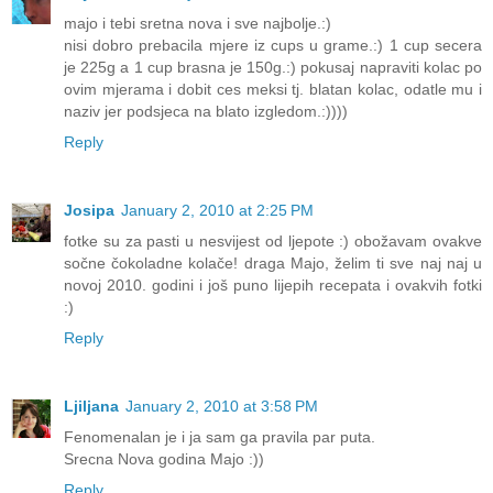
majo i tebi sretna nova i sve najbolje.:)
nisi dobro prebacila mjere iz cups u grame.:) 1 cup secera
je 225g a 1 cup brasna je 150g.:) pokusaj napraviti kolac po
ovim mjerama i dobit ces meksi tj. blatan kolac, odatle mu i
naziv jer podsjeca na blato izgledom.:))))
Reply
Josipa
January 2, 2010 at 2:25 PM
fotke su za pasti u nesvijest od ljepote :) obožavam ovakve
sočne čokoladne kolače! draga Majo, želim ti sve naj naj u
novoj 2010. godini i još puno lijepih recepata i ovakvih fotki
:)
Reply
Ljiljana
January 2, 2010 at 3:58 PM
Fenomenalan je i ja sam ga pravila par puta.
Srecna Nova godina Majo :))
Reply