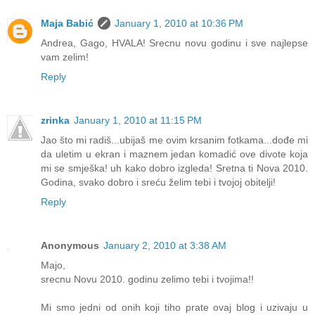
Maja Babić
January 1, 2010 at 10:36 PM
Andrea, Gago, HVALA! Srecnu novu godinu i sve najlepse
vam zelim!
Reply
zrinka
January 1, 2010 at 11:15 PM
Jao što mi radiš...ubijaš me ovim krsanim fotkama...dođe mi
da uletim u ekran i maznem jedan komadić ove divote koja
mi se smješka! uh kako dobro izgleda! Sretna ti Nova 2010.
Godina, svako dobro i sreću želim tebi i tvojoj obitelji!
Reply
Anonymous
January 2, 2010 at 3:38 AM
Majo,
srecnu Novu 2010. godinu zelimo tebi i tvojima!!
Mi smo jedni od onih koji tiho prate ovaj blog i uzivaju u