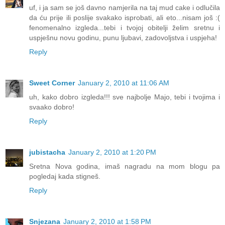
uf, i ja sam se još davno namjerila na taj mud cake i odlučila
da ću prije ili poslije svakako isprobati, ali eto...nisam još :(
fenomenalno izgleda...tebi i tvojoj obitelji želim sretnu i
uspješnu novu godinu, punu ljubavi, zadovoljstva i uspjeha!
Reply
Sweet Corner
January 2, 2010 at 11:06 AM
uh, kako dobro izgleda!!! sve najbolje Majo, tebi i tvojima i
svaako dobro!
Reply
jubistacha
January 2, 2010 at 1:20 PM
Sretna Nova godina, imaš nagradu na mom blogu pa
pogledaj kada stigneš.
Reply
Snjezana
January 2, 2010 at 1:58 PM