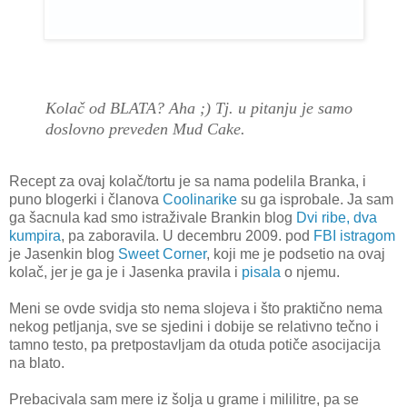
Kolač od BLATA? Aha ;) Tj. u pitanju je samo
doslovno preveden Mud Cake.
Recept za ovaj kolač/tortu je sa nama podelila Branka, i
puno blogerki i članova
Coolinarike
su ga isprobale. Ja sam
ga šacnula kad smo istraživale Brankin blog
Dvi ribe, dva
kumpira
, pa zaboravila. U decembru 2009. pod
FBI istragom
je Jasenkin blog
Sweet Corner
, koji me je podsetio na ovaj
kolač, jer je ga je i Jasenka pravila i
pisala
o njemu.
Meni se ovde svidja sto nema slojeva i što praktično nema
nekog petljanja, sve se sjedini i dobije se relativno tečno i
tamno testo, pa pretpostavljam da otuda potiče asocijacija
na blato.
Prebacivala sam mere iz šolja u grame i mililitre, pa se