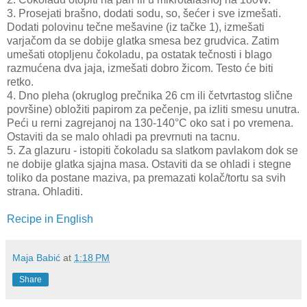
3. Prosejati brašno, dodati sodu, so, šećer i sve izmešati.
Dodati polovinu tečne mešavine (iz tačke 1), izmešati
varjačom da se dobije glatka smesa bez grudvica. Zatim
umešati otopljenu čokoladu, pa ostatak tečnosti i blago
razmućena dva jaja, izmešati dobro žicom. Testo će biti
retko.
4. Dno pleha (okruglog prečnika 26 cm ili četvrtastog slične
površine) obložiti papirom za pečenje, pa izliti smesu unutra.
Peći u rerni zagrejanoj na 130-140°C oko sat i po vremena.
Ostaviti da se malo ohladi pa prevrnuti na tacnu.
5. Za glazuru - istopiti čokoladu sa slatkom pavlakom dok se
ne dobije glatka sjajna masa. Ostaviti da se ohladi i stegne
toliko da postane maziva, pa premazati kolač/tortu sa svih
strana. Ohladiti.
Recipe in English
Maja Babić
at
1:18 PM
Share