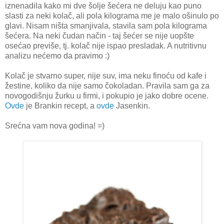
iznenadila kako mi dve šolje šećera ne deluju kao puno
slasti za neki kolač, ali pola kilograma me je malo ošinulo po
glavi. Nisam ništa smanjivala, stavila sam pola kilograma
šećera. Na neki čudan način - taj šećer se nije uopšte
osećao previše, tj. kolač nije ispao presladak. A nutritivnu
analizu nećemo da pravimo :)
Kolač je stvarno super, nije suv, ima neku finoću od kafe i
žestine, koliko da nije samo čokoladan. Pravila sam ga za
novogodišnju žurku u firmi, i pokupio je jako dobre ocene.
Ovde
je Brankin recept, a
ovde
Jasenkin.
Srećna vam nova godina! =)