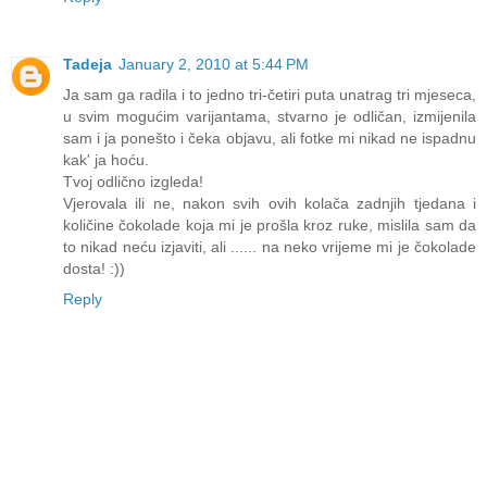
Tadeja
January 2, 2010 at 5:44 PM
Ja sam ga radila i to jedno tri-četiri puta unatrag tri mjeseca,
u svim mogućim varijantama, stvarno je odličan, izmijenila
sam i ja ponešto i čeka objavu, ali fotke mi nikad ne ispadnu
kak' ja hoću.
Tvoj odlično izgleda!
Vjerovala ili ne, nakon svih ovih kolača zadnjih tjedana i
količine čokolade koja mi je prošla kroz ruke, mislila sam da
to nikad neću izjaviti, ali ...... na neko vrijeme mi je čokolade
dosta! :))
Reply