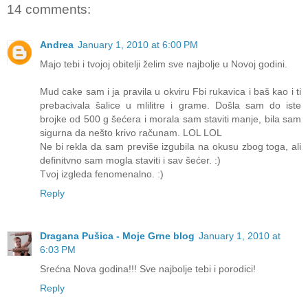
14 comments:
Andrea
January 1, 2010 at 6:00 PM
Majo tebi i tvojoj obitelji želim sve najbolje u Novoj godini.
Mud cake sam i ja pravila u okviru Fbi rukavica i baš kao i ti
prebacivala šalice u mlilitre i grame. Došla sam do iste
brojke od 500 g šećera i morala sam staviti manje, bila sam
sigurna da nešto krivo računam. LOL LOL
Ne bi rekla da sam previše izgubila na okusu zbog toga, ali
definitvno sam mogla staviti i sav šećer. :)
Tvoj izgleda fenomenalno. :)
Reply
Dragana Pušica - Moje Grne blog
January 1, 2010 at
6:03 PM
Srećna Nova godina!!! Sve najbolje tebi i porodici!
Reply