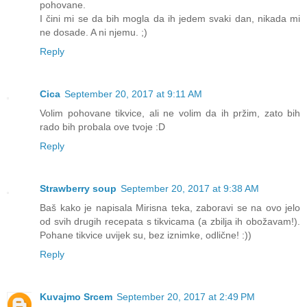
pohovane.
I čini mi se da bih mogla da ih jedem svaki dan, nikada mi
ne dosade. A ni njemu. ;)
Reply
Cica
September 20, 2017 at 9:11 AM
Volim pohovane tikvice, ali ne volim da ih pržim, zato bih
rado bih probala ove tvoje :D
Reply
Strawberry soup
September 20, 2017 at 9:38 AM
Baš kako je napisala Mirisna teka, zaboravi se na ovo jelo
od svih drugih recepata s tikvicama (a zbilja ih obožavam!).
Pohane tikvice uvijek su, bez iznimke, odlične! :))
Reply
Kuvajmo Srcem
September 20, 2017 at 2:49 PM