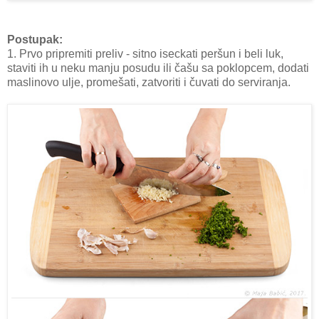
Postupak:
1. Prvo pripremiti preliv - sitno iseckati peršun i beli luk,
staviti ih u neku manju posudu ili čašu sa poklopcem, dodati
maslinovo ulje, promešati, zatvoriti i čuvati do serviranja.