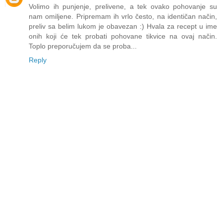
Volimo ih punjenje, prelivene, a tek ovako pohovanje su
nam omiljene. Pripremam ih vrlo često, na identičan način,
preliv sa belim lukom je obavezan :) Hvala za recept u ime
onih koji će tek probati pohovane tikvice na ovaj način.
Toplo preporučujem da se proba...
Reply