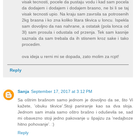
visak tecnosti, pocele da pustaju vodu i kad sam pocela
da dodajem i dodajem i dodajem brasno, ne bi li se taj
visak tecnosti upio. Na kraju sam zavrsila sa potrosenih
2kg brasna i ko zna koliko litara tikvica u loncu. Ispekla
sam dovoljno da nas nahrane, a ostatak (pola lonca od
3l) sam prosula i odustala od przenja. Tek sam kasnije
saznala da sam trebala da ih stisnem kroz sake i tako
procedim.
ova ideja u rerni mi se dopada, zato molim za rcpt!
Reply
Sanja
September 17, 2017 at 3:12 PM
Sa oštrim brašnom samo jednom je dovoljno da se, što Vi
kažete, 'obuku tikvice'.Stoji paniranje kao sa dva sloja.
Jednom sam imala samo oštro brašno i oduševila se, sad
mi obavezno stoji jedno pakovanje u špajizu za 'nedajboze
hitno pohovanje'. :)
Reply