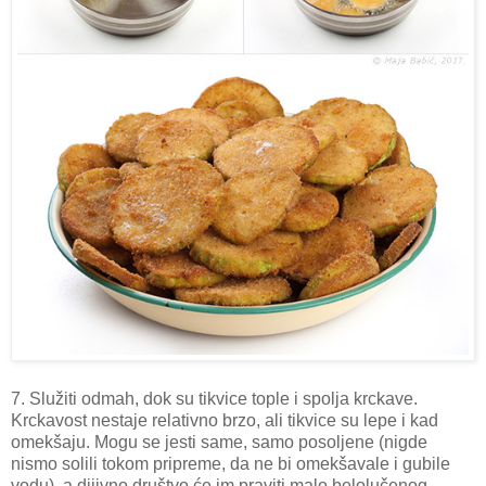
7. Služiti odmah, dok su tikvice tople i spolja krckave.
Krckavost nestaje relativno brzo, ali tikvice su lepe i kad
omekšaju. Mogu se jesti same, samo posoljene (nigde
nismo solili tokom pripreme, da ne bi omekšavale i gubile
vodu), a diiivno društvo će im praviti malo belolučenog