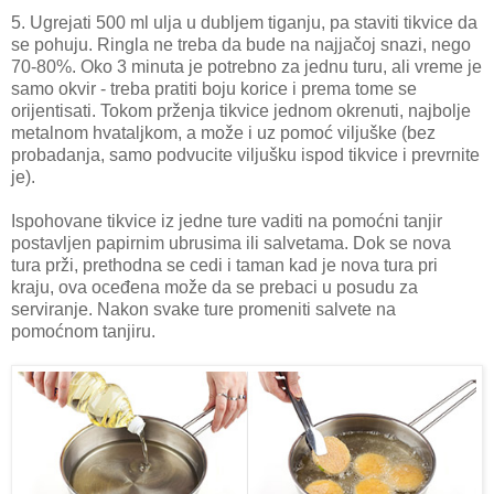
5. Ugrejati 500 ml ulja u dubljem tiganju, pa staviti tikvice da
se pohuju. Ringla ne treba da bude na najjačoj snazi, nego
70-80%. Oko 3 minuta je potrebno za jednu turu, ali vreme je
samo okvir - treba pratiti boju korice i prema tome se
orijentisati. Tokom prženja tikvice jednom okrenuti, najbolje
metalnom hvataljkom, a može i uz pomoć viljuške (bez
probadanja, samo podvucite viljušku ispod tikvice i prevrnite
je).
Ispohovane tikvice iz jedne ture vaditi na pomoćni tanjir
postavljen papirnim ubrusima ili salvetama. Dok se nova
tura prži, prethodna se cedi i taman kad je nova tura pri
kraju, ova oceđena može da se prebaci u posudu za
serviranje. Nakon svake ture promeniti salvete na
pomoćnom tanjiru.