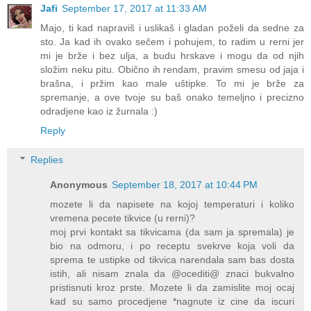
Jafi
September 17, 2017 at 11:33 AM
Majo, ti kad napraviš i uslikaš i gladan poželi da sedne za
sto. Ja kad ih ovako sečem i pohujem, to radim u rerni jer
mi je brže i bez ulja, a budu hrskave i mogu da od njih
složim neku pitu. Obično ih rendam, pravim smesu od jaja i
brašna, i pržim kao male uštipke. To mi je brže za
spremanje, a ove tvoje su baš onako temeljno i precizno
odradjene kao iz žurnala :)
Reply
Replies
Anonymous
September 18, 2017 at 10:44 PM
mozete li da napisete na kojoj temperaturi i koliko
vremena pecete tikvice (u rerni)?
moj prvi kontakt sa tikvicama (da sam ja spremala) je
bio na odmoru, i po receptu svekrve koja voli da
sprema te ustipke od tikvica narendala sam bas dosta
istih, ali nisam znala da @ocediti@ znaci bukvalno
pristisnuti kroz prste. Mozete li da zamislite moj ocaj
kad su samo procedjene *nagnute iz cine da iscuri