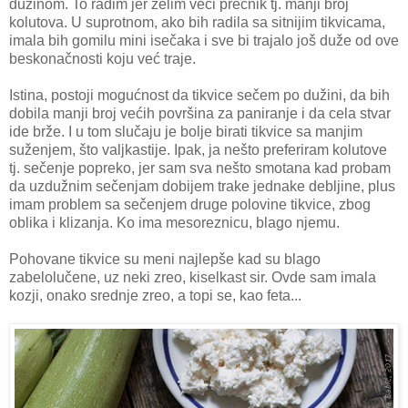
dužinom. To radim jer želim veći prečnik tj. manji broj
kolutova. U suprotnom, ako bih radila sa sitnijim tikvicama,
imala bih gomilu mini isečaka i sve bi trajalo još duže od ove
beskonačnosti koju već traje.
Istina, postoji mogućnost da tikvice sečem po dužini, da bih
dobila manji broj većih površina za paniranje i da cela stvar
ide brže. I u tom slučaju je bolje birati tikvice sa manjim
suženjem, što valjkastije. Ipak, ja nešto preferiram kolutove
tj. sečenje popreko, jer sam sva nešto smotana kad probam
da uzdužnim sečenjam dobijem trake jednake debljine, plus
imam problem sa sečenjem druge polovine tikvice, zbog
oblika i klizanja. Ko ima mesoreznicu, blago njemu.
Pohovane tikvice su meni najlepše kad su blago
zabelolučene, uz neki zreo, kiselkast sir. Ovde sam imala
kozji, onako srednje zreo, a topi se, kao feta...