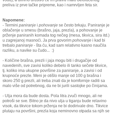
preliva iz prve tačke pripreme, kao i namrvljen feta sir.
Napomene:
- Termini
paniranje
i
pohovanje
se često brkaju. Paniranje je
oblačenje u smesu (brašno, jaja, prezla), a pohovanje je
prženje paniranih komada tog nečeg (mesa, tikvica, sira itd.)
u zagrejanoj masnoći. Ja prva govorim
pohovanje
i kad bi
trebalo
paniranje
- šta ću, kad sam relativno kasno naučila
razliku, a navike su čudo... :)
- Količine brašna, prezli i jaja mogu biti i drugačije od
navedenih, sve zavisi koliko debelo ili tanko sečete tikvice,
tj. koliko ima ukupne površine za paniranje, a zavisi i od
krupnoće prezle. Meni je otišlo manje od 100 g brašna i
skoro 250 g prezli, ali treba znati da je komfornije raditi sa
malo više od potrebnog, da ne bi jurili sastojke po činijama.
- Ulja mora da bude dosta. Pola litra zvuči mnogo, ali ne
potroši se sve. Bitno je da nivo ulja u tiganju bude relavino
visok, da tikvice tokom prženja ne bi dodirivale dno. Tikvice
plutaju na površini, prezla koja neminovno otpada sa njih se