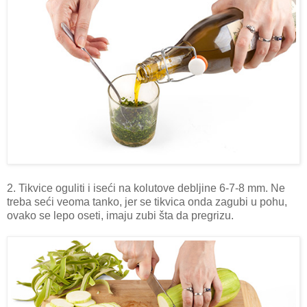
2. Tikvice oguliti i iseći na kolutove debljine 6-7-8 mm. Ne
treba seći veoma tanko, jer se tikvica onda zagubi u pohu,
ovako se lepo oseti, imaju zubi šta da pregrizu.