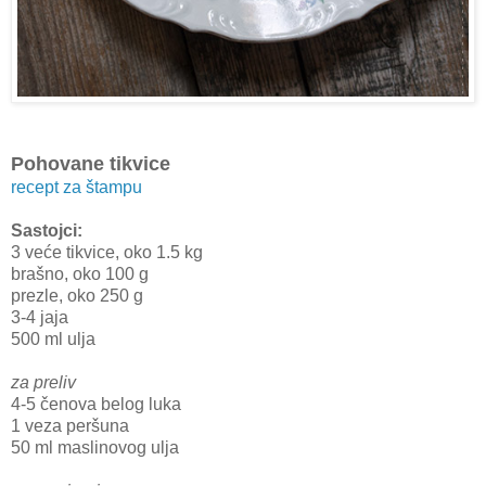
Pohovane tikvice
recept za štampu
Sastojci:
3 veće tikvice, oko 1.5 kg
brašno, oko 100 g
prezle, oko 250 g
3-4 jaja
500 ml ulja
za preliv
4-5 čenova belog luka
1 veza peršuna
50 ml maslinovog ulja