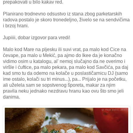
prepakovati u bilo kakav red.
Planirano trodnevno odsustvo iz stana zbog parketarskih
radova postalo je skoro tronedeljno, živelo se na sendvičima
i brzoj hrani.
Jupiiii, dobar izgovor para vredi!
Malo kod Mare na pljesku ili suvi vrat, pa malo kod Cice na
ćevape, pa malo u Mekić, pa ajmo do Ikee da je konačno
vidimo osim u katalogu, al' nemoj slučajno da ne overimo i
viršle i ćuftice, pa malo pekara, pa malo kod Savčića, pa daj
kad smo tu da odemo na kolače u poslastičarnicu DJ (samo
ime ostalo, kolači su tri minus...), pa... Prijalo je na početku,
ali uželela sam se sopstvenog šporeta, makar za njim
pravila neku jednako nezdravu hranu kao ovu što smo jeli
danima.