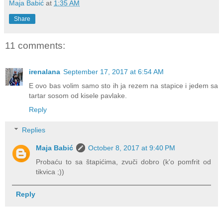
Maja Babić
at
1:35 AM
Share
11 comments:
irenalana
September 17, 2017 at 6:54 AM
E ovo bas volim samo sto ih ja rezem na stapice i jedem sa
tartar sosom od kisele pavlake.
Reply
Replies
Maja Babić
October 8, 2017 at 9:40 PM
Probaću to sa štapićima, zvuči dobro (k'o pomfrit od
tikvica ;))
Reply