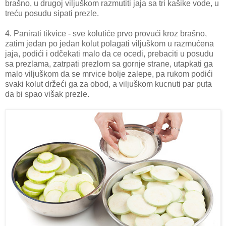
brašno, u drugoj viljuškom razmutiti jaja sa tri kašike vode, u
treću posudu sipati prezle.
4. Panirati tikvice - sve kolutiće prvo provući kroz brašno,
zatim jedan po jedan kolut polagati viljuškom u razmućena
jaja, podići i odčekati malo da ce ocedi, prebaciti u posudu
sa prezlama, zatrpati prezlom sa gornje strane, utapkati ga
malo viljuškom da se mrvice bolje zalepe, pa rukom podići
svaki kolut držeći ga za obod, a viljuškom kucnuti par puta
da bi spao višak prezle.