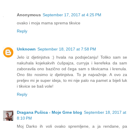
Anonymous
September 17, 2017 at 4:25 PM
ovako i moja mama sprema tikvice
Reply
Unknown
September 18, 2017 at 7:58 PM
Jelo iz djetinjstva :) hvala na podsjećanju! Toliko sam se
nakuhala kojekakvih ćušpajza, curryja i kerefeka da sam
zaboravila ono bazično od čega sam s tikvicama i krenula.
Ono što nosimo iz djetinjstva. To je najvažnije. A ovo za
preljev mi je super ideja, to mi nije palo na pamet a bijeli luk
i tikvice se baš vole!
Reply
Dragana Pušica - Moje Grne blog
September 18, 2017 at
8:10 PM
Moj Darko ih voli ovako spremljene, a ja rendane, pa