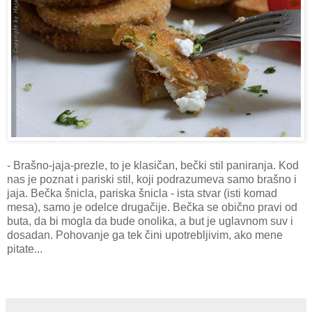
- Brašno-jaja-prezle, to je klasičan, bečki stil paniranja. Kod
nas je poznat i pariski stil, koji podrazumeva samo brašno i
jaja. Bečka šnicla, pariska šnicla - ista stvar (isti komad
mesa), samo je odelce drugačije. Bečka se obično pravi od
buta, da bi mogla da bude onolika, a but je uglavnom suv i
dosadan. Pohovanje ga tek čini upotrebljivim, ako mene
pitate...