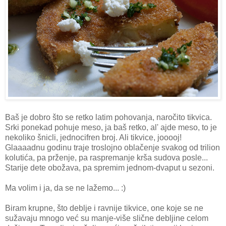
Baš je dobro što se retko latim pohovanja, naročito tikvica.
Srki ponekad pohuje meso, ja baš retko, al' ajde meso, to je
nekoliko šnicli, jednocifren broj. Ali tikvice, jooooj!
Glaaaadnu godinu traje troslojno oblačenje svakog od trilion
kolutića, pa prženje, pa raspremanje krša sudova posle...
Starije dete obožava, pa spremim jednom-dvaput u sezoni.
Ma volim i ja, da se ne lažemo... :)
Biram krupne, što deblje i ravnije tikvice, one koje se ne
sužavaju mnogo već su manje-više slične debljine celom