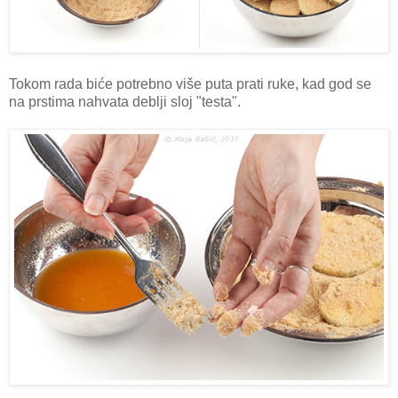
Tokom rada biće potrebno više puta prati ruke, kad god se
na prstima nahvata deblji sloj "testa".