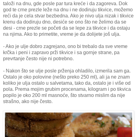
taloži na dnu, gde posle par tura kreće i da zagoreva. Dok
god te crne prezle leže na dnu i ne dodiruju tikvice, možemo
reći da je cela stvar bezbedna. Ako je nivo ulja nizak i tikvice
krenu da dodiruju dno, desiće se ono što ne želimo da se
desi - crne prezle se početi da se lepe za tikvice i da ostaju
na njima. Ako to primetite, vreme je da dolijete još ulja.
- Ako je ulje dobro zagrejano, ono bi trebalo da sve vreme
krčka i peni i zapravo prži tikvice i sa gornje strane, pa
prevrtanje često nije ni potrebno.
- Nakon što se ulje posle prženja ohladilo, izmerila sam ga.
Ostalo je oko polovine (nešto preko 250 ml), ali ja ne znam
koliko je ulja ostalo u salvetama, tako da, ostalo je i više od
pola. Prema mojim grubim procenama, kilogram i po tikvica
popilo je oko 200 ml masnoće, što stvarno mislim da nije
strašno, ako nije često.