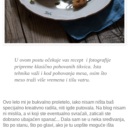
U ovom postu očekuje vas recept i fotografije
pripreme klasično pohovanih tikvica. Ista
tehnika važi i kod pohovanja mesa, osim što
meso traži više vremena i tišu vatru.
Ovo leto mi je bukvalno proletelo, iako nisam ništa baš
specijalno kreativno radila, niti igde putovala. Na blog nisam
ni mislila, a vi koji ste eventualno svraćali, zaticali ste
dobrano ubajaćen spanać... Dala sam se u neka sređivanja,
što po stanu, što po glavi, ako je tu uopšte moguće išta