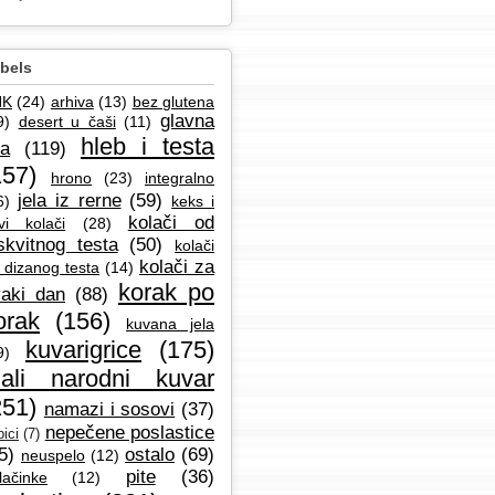
bels
NK
(24)
arhiva
(13)
bez glutena
glavna
9)
desert u čaši
(11)
hleb i testa
la
(119)
157)
hrono
(23)
integralno
jela iz rerne
(59)
6)
keks i
kolači od
vi kolači
(28)
skvitnog testa
(50)
kolači
kolači za
 dizanog testa
(14)
korak po
aki dan
(88)
orak
(156)
kuvana jela
kuvarigrice
(175)
9)
ali narodni kuvar
251)
namazi i sosovi
(37)
nepečene poslastice
ici
(7)
5)
ostalo
(69)
neuspelo
(12)
pite
(36)
lačinke
(12)