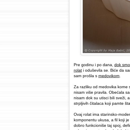
Pre godinu i po dana,
dok smo 
rolat
i oduševila se. Biće da s
sam prošla s
medovikom
.
Za razliku od medovika kome sa
nisam više pravila. Obećala sa
nisam dok su utisci bili sveži,
strpljivih čitalaca koji pamte 
Ovaj rolat ima starinsko-mode
komponentu ukusa, a fil koji je
dobro funkcioniše taj spoj, def