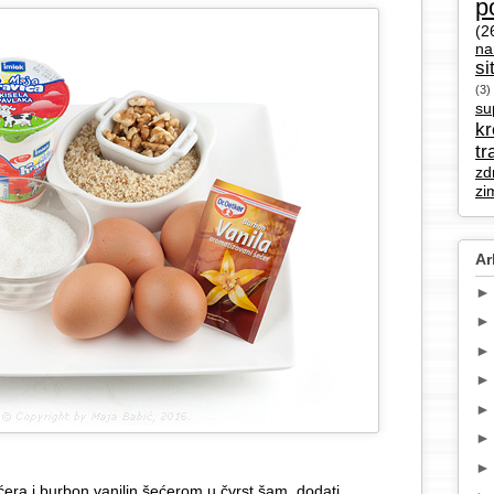
p
(2
na
si
(3)
su
k
tr
zd
zi
Ar
ćera i burbon vanilin šećerom u čvrst šam, dodati