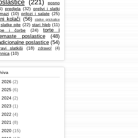
oslastice
(221)
posno
6)
predjela
(32)
prelivi i slatki
mazi
(10)
prilozi i salate
(25)
tni kolači
(56)
slatke grickalice
slatke pite
(22)
stari hleb
(11)
torte i
pe i čorbe
(24)
remaste poslastice
(48)
adicionalne poslastice
(54)
ravi slatkiši
(18)
zdrawo!
(4)
mnica
(10)
hiva
►
2026
(2)
►
2025
(6)
►
2024
(2)
►
2023
(1)
►
2022
(4)
►
2021
(8)
►
2020
(15)