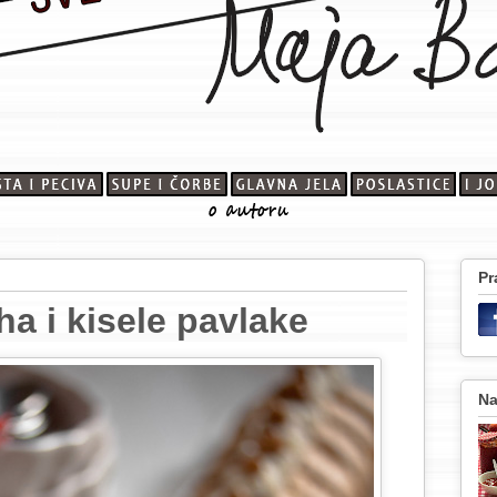
Pr
ha i kisele pavlake
Na