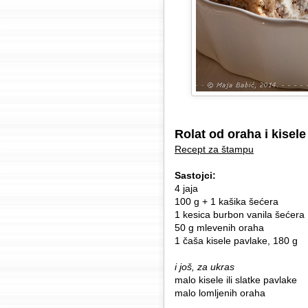
Rolat od oraha i kisel
Recept za štampu
Sastojci:
4 jaja
100 g + 1 kašika šećera
1 kesica burbon vanila šećera
50 g mlevenih oraha
1 čaša kisele pavlake, 180 g
i još, za ukras
malo kisele ili slatke pavlake
malo lomljenih oraha