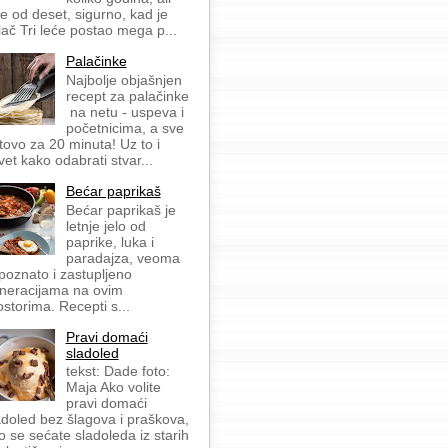
še od deset, sigurno, kad je
lač Tri leće postao mega p...
Palačinke
Najbolje objašnjen
recept za palačinke
na netu - uspeva i
početnicima, a sve
tovo za 20 minuta! Uz to i
vet kako odabrati stvar...
Bećar paprikaš
Bećar paprikaš je
letnje jelo od
paprike, luka i
paradajza, veoma
 poznato i zastupljeno
neracijama na ovim
ostorima. Recepti s...
Pravi domaći
sladoled
tekst: Dade foto:
Maja Ako volite
pravi domaći
adoled bez šlagova i praškova,
o se sećate sladoleda iz starih