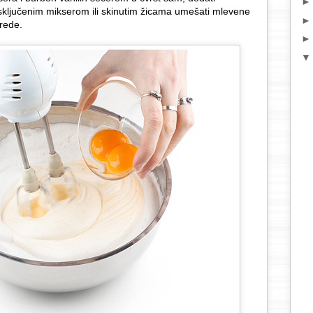
Isključenim mikserom ili skinutim žicama umešati mlevene
rede.