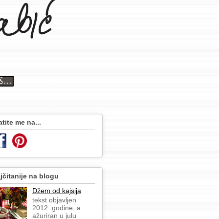
atite me na...
jčitanije na blogu
Džem od kajsija
tekst objavljen
2012. godine, a
ažuriran u julu