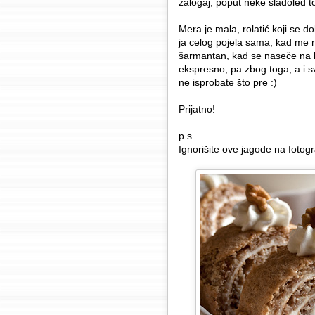
zalogaj, poput neke sladoled to
Mera je mala, rolatić koji se d
ja celog pojela sama, kad me n
šarmantan, kad se naseče na k
ekspresno, pa zbog toga, a i 
ne isprobate što pre :)
Prijatno!
p.s.
Ignorišite ove jagode na fotogr