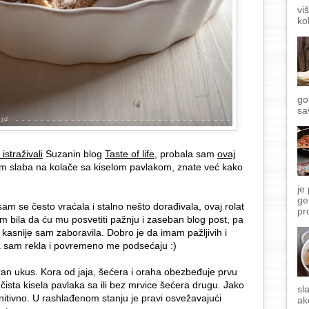
vi
ko
go
sa
istraživali
Suzanin blog
Taste of life
, probala sam
ovaj
am slaba na kolače sa kiselom pavlakom, znate već kako
je
ge
m se često vraćala i stalno nešto dorađivala, ovaj rolat
pr
m bila da ću mu posvetiti pažnju i zaseban blog post, pa
 a kasnije sam zaboravila. Dobro je da imam pažljivih i
šta sam rekla i povremeno me podsećaju :)
ran ukus. Kora od jaja, šećera i oraha obezbeđuje prvu
 čista kisela pavlaka sa ili bez mrvice šećera drugu. Jako
sl
initivno. U rashlađenom stanju je pravi osvežavajući
ak