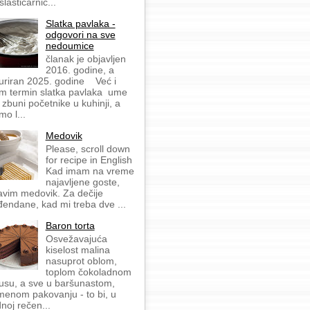
slastičarnic...
Slatka pavlaka -
odgovori na sve
nedoumice
članak je objavljen
2016. godine, a
uriran 2025. godine Već i
m termin slatka pavlaka ume
 zbuni početnike u kuhinji, a
mo l...
Medovik
Please, scroll down
for recipe in English
Kad imam na vreme
najavljene goste,
avim medovik. Za dečije
đendane, kad mi treba dve ...
Baron torta
Osvežavajuća
kiselost malina
nasuprot oblom,
toplom čokoladnom
usu, a sve u baršunastom,
menom pakovanju - to bi, u
dnoj rečen...