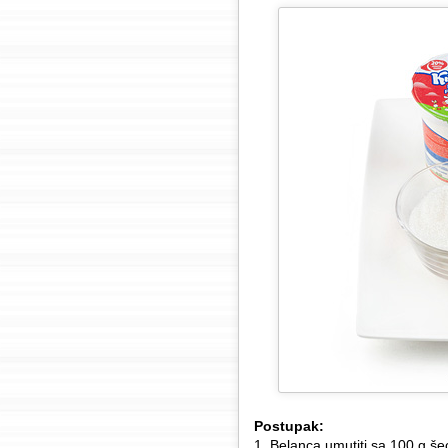
Postupak:
1. Belanca umutiti sa 100 g še