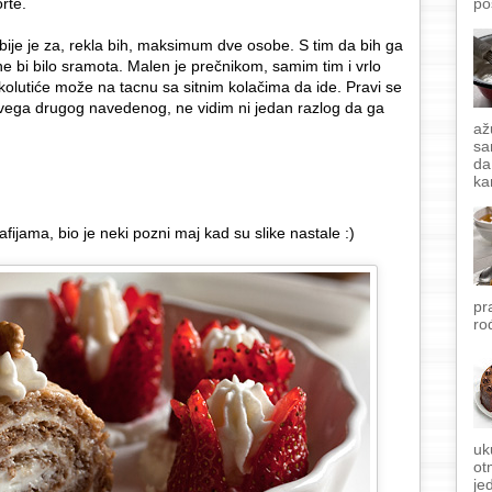
rte.
po
obije je za, rekla bih, maksimum dve osobe. S tim da bih ga
e bi bilo sramota. Malen je prečnikom, samim tim i vrlo
olutiće može na tacnu sa sitnim kolačima da ide. Pravi se
svega drugog navedenog, ne vidim ni jedan razlog da ga
až
sa
da
ka
afijama, bio je neki pozni maj kad su slike nastale :)
pr
ro
uk
ot
je