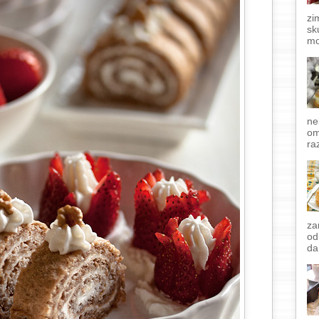
zi
sk
mo
ne
om
raz
za
od
da