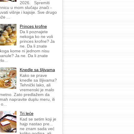
2026. Spremiti
mnicu u mom slučaju znači -
uvati višnje i kajsije. Sve drugo
že ...
Princes krofne
Da li poznajete
nekoga ko ne voli
princes krofne? Ja
ne. Da li znate
koga kome ni jednom nisu
anule? Ja ne. Da li znate
lo...
Knedle sa šljivama
Kako se prave
knedle sa šljivama?
Tehnički lako, ali
vremenski je malo
metno. Zato predlažem da
mah napravite duplu meru, ili
 o...
Tri leće
Kad se setim koji je
hajp nastao pre...
ne znam sada već
koliko godina, ali