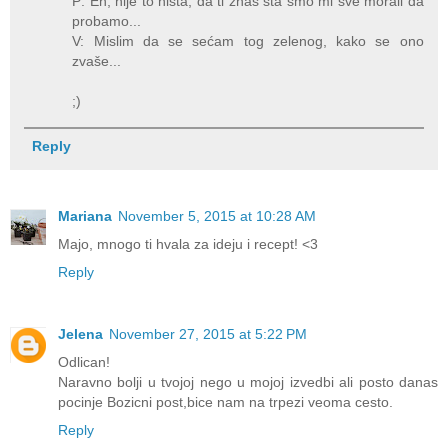
P: Eh, nije to ništa, da ti znaš šta smo mi sve morali da
probamo...
V: Mislim da se sećam tog zelenog, kako se ono
zvaše...
;)
Reply
Mariana
November 5, 2015 at 10:28 AM
Majo, mnogo ti hvala za ideju i recept! <3
Reply
Jelena
November 27, 2015 at 5:22 PM
Odlican!
Naravno bolji u tvojoj nego u mojoj izvedbi ali posto danas
pocinje Bozicni post,bice nam na trpezi veoma cesto.
Reply