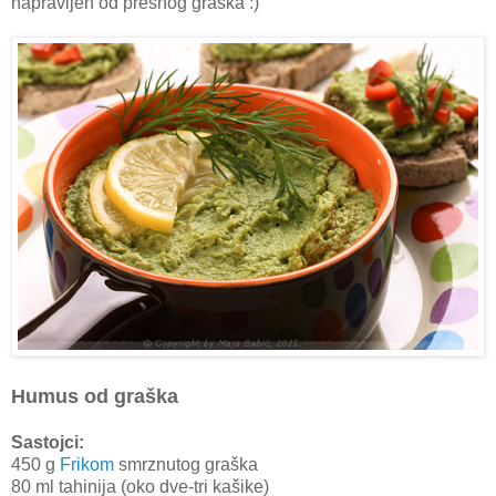
napravljen od presnog graška :)
Humus od graška
Sastojci:
450 g
Frikom
smrznutog graška
80 ml tahinija (oko dve-tri kašike)