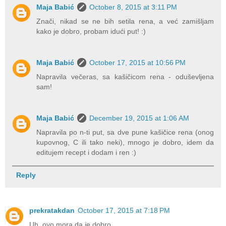
Maja Babić
October 8, 2015 at 3:11 PM
Znači, nikad se ne bih setila rena, a već zamišljam
kako je dobro, probam idući put! :)
Maja Babić
October 17, 2015 at 10:56 PM
Napravila večeras, sa kašičicom rena - oduševljena
sam!
Maja Babić
December 19, 2015 at 1:06 AM
Napravila po n-ti put, sa dve pune kašičice rena (onog
kupovnog, C ili tako neki), mnogo je dobro, idem da
editujem recept i dodam i ren :)
Reply
prekratakdan
October 17, 2015 at 7:18 PM
Uh, ovo mora da je dobro