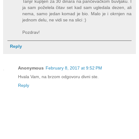
Tanjir kupljen za 30 dinara na pančevačkom buvljaku. I
ja sam poželela čitav set kad sam ugledala dezen, ali
nema, samo jedan komad je bio. Malo je i okrnjen na
jednom delu, ne vidi se na slici :)
Pozdrav!
Reply
Anonymous
February 8, 2017 at 9:52 PM
Hvala Vam, na brzom odgovoru divni ste.
Reply