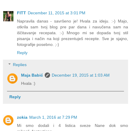
FITT
December 11, 2015 at 3:01 PM
Napravila danas - savršeno je! Hvala za ideju. :-) Majo,
otkrila sam tvoj blog pre par dana i navučena sam na
iščitavanje recepata. :-) Mnogo mi se dopada tvoj stil
pisanja i način na koji prezentuješ recepte. Sve je sjajno,
fotografije posebno. ;-)
Reply
Replies
Maja Babić
December 19, 2015 at 1:03 AM
Hvala :)
Reply
zokia
March 1, 2016 at 7:29 PM
Mi smo dodali i 4 listica sveze Nane dok smo