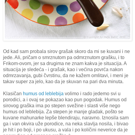
Od kad sam probala sirov grašak skoro da mi se kuvani i ne
jede. Ali, pričam o smrznutom pa odmrznutom grašku, i to
Frikom-ovom, jer sa drugima ne znam kakva je situacija. A
situacija je sledeća - i grašak, kao i većina povrća nakon
odmrzavanja, gubi čvrstinu, da ne kažem omlitavi, i meni je
takav super za jelo, kao da je skuvan na pari dva minuta.
Klasičan
humus od leblebija
volimo i rado jedemo svi u
porodici, a i ovaj se pokazao kao pun pogodak. Humus od
sirovog graška ima po stepen svežine i slasti više nego
humus od leblebija. Za stepen je manje gladak, pošto se
kuvane mahunarke lepše blendiraju, naravno. Iznosila sam
ga i van okvira uže porodice, na neka slavlja nosila, i bivao
je hit i po boji, i po ukusu, a vala i po količini neverice da je