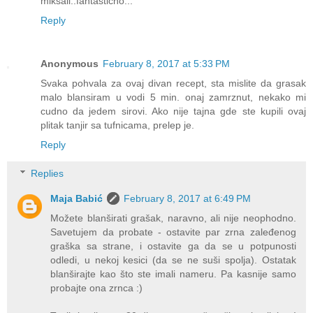
miksali..fantasticno...
Reply
Anonymous
February 8, 2017 at 5:33 PM
Svaka pohvala za ovaj divan recept, sta mislite da grasak
malo blansiram u vodi 5 min. onaj zamrznut, nekako mi
cudno da jedem sirovi. Ako nije tajna gde ste kupili ovaj
plitak tanjir sa tufnicama, prelep je.
Reply
Replies
Maja Babić
February 8, 2017 at 6:49 PM
Možete blanširati grašak, naravno, ali nije neophodno.
Savetujem da probate - ostavite par zrna zaleđenog
graška sa strane, i ostavite ga da se u potpunosti
odledi, u nekoj kesici (da se ne suši spolja). Ostatak
blanširajte kao što ste imali nameru. Pa kasnije samo
probajte ona zrnca :)