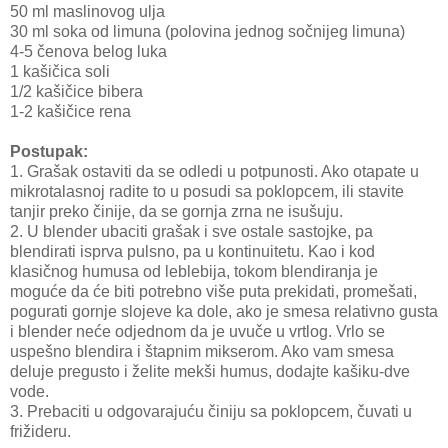
50 ml maslinovog ulja
30 ml soka od limuna (polovina jednog sočnijeg limuna)
4-5 čenova belog luka
1 kašičica soli
1/2 kašičice bibera
1-2 kašičice rena
Postupak:
1. Grašak ostaviti da se odledi u potpunosti. Ako otapate u
mikrotalasnoj radite to u posudi sa poklopcem, ili stavite
tanjir preko činije, da se gornja zrna ne isušuju.
2. U blender ubaciti grašak i sve ostale sastojke, pa
blendirati isprva pulsno, pa u kontinuitetu. Kao i kod
klasičnog humusa od leblebija, tokom blendiranja je
moguće da će biti potrebno više puta prekidati, promešati,
pogurati gornje slojeve ka dole, ako je smesa relativno gusta
i blender neće odjednom da je uvuče u vrtlog. Vrlo se
uspešno blendira i štapnim mikserom. Ako vam smesa
deluje pregusto i želite mekši humus, dodajte kašiku-dve
vode.
3. Prebaciti u odgovarajuću činiju sa poklopcem, čuvati u
frižideru.