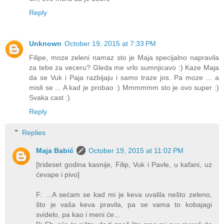
Reply
Unknown
October 19, 2015 at 7:33 PM
Filipe, moze zeleni namaz sto je Maja specijalno napravila
za tebe za veceru? Gleda me vrlo sumnjicavo :) Kaze Maja
da se Vuk i Paja razbijaju i samo traze jos. Pa moze ... a
misli se ... A kad je probao :) Mmmmmm sto je ovo super :)
Svaka cast :)
Reply
Replies
Maja Babić
October 19, 2015 at 11:02 PM
[trideset godina kasnije, Filip, Vuk i Pavle, u kafani, uz
ćevape i pivo]
F: ...A sećam se kad mi je keva uvalila nešto zeleno,
što je vaša keva pravila, pa se vama to kobajagi
svidelo, pa kao i meni će...