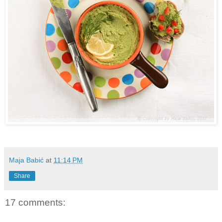
Maja Babić
at
11:14 PM
Share
17 comments: