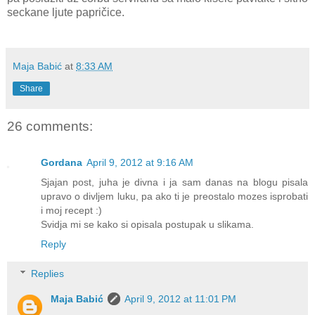
seckane ljute papričice.
Maja Babić
at
8:33 AM
Share
26 comments:
Gordana
April 9, 2012 at 9:16 AM
Sjajan post, juha je divna i ja sam danas na blogu pisala
upravo o divljem luku, pa ako ti je preostalo mozes isprobati
i moj recept :)
Svidja mi se kako si opisala postupak u slikama.
Reply
Replies
Maja Babić
April 9, 2012 at 11:01 PM