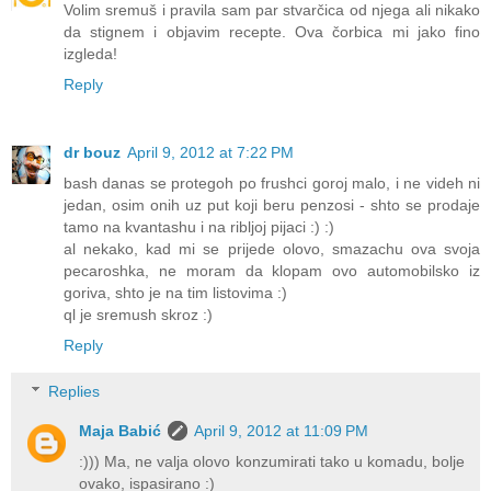
Volim sremuš i pravila sam par stvarčica od njega ali nikako
da stignem i objavim recepte. Ova čorbica mi jako fino
izgleda!
Reply
dr bouz
April 9, 2012 at 7:22 PM
bash danas se protegoh po frushci goroj malo, i ne videh ni
jedan, osim onih uz put koji beru penzosi - shto se prodaje
tamo na kvantashu i na ribljoj pijaci :) :)
al nekako, kad mi se prijede olovo, smazachu ova svoja
pecaroshka, ne moram da klopam ovo automobilsko iz
goriva, shto je na tim listovima :)
ql je sremush skroz :)
Reply
Replies
Maja Babić
April 9, 2012 at 11:09 PM
:))) Ma, ne valja olovo konzumirati tako u komadu, bolje
ovako, ispasirano :)