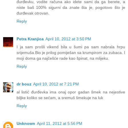
đurđevku, vodite računa ako idete sami da ga berete, a
niste baš 100% sigurni da znate šta je, pogotovo što je
đurđevak otrovan.
Reply
Petra Kranjica
April 10, 2012 at 3:50 PM
I ja sam prošli vikend bila u šumi pa sam nabrala hrpu
srijemuša.Bio je prilog pomiješan sa krumpirom za zubaca. I
moji doma ga najčešće rade kao špinat, na mlijeku.
Reply
dr bouz
April 10, 2012 at 7:21 PM
al listić đurđevka ima onaj opor gadan šmek na nejestive
biljke koliko se sećam, a sremuš šmekuje na luk
Reply
Unknown
April 11, 2012 at 5:56 PM