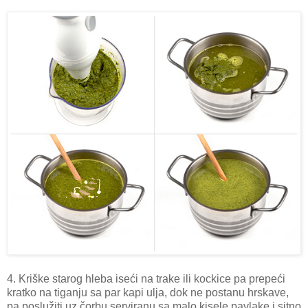
4. Kriške starog hleba iseći na trake ili kockice pa prepeći
kratko na tiganju sa par kapi ulja, dok ne postanu hrskave,
pa poslužiti uz čorbu serviranu sa malo kisele pavlake i sitno