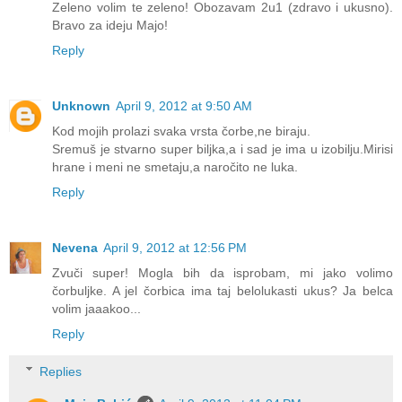
Zeleno volim te zeleno! Obozavam 2u1 (zdravo i ukusno).
Bravo za ideju Majo!
Reply
Unknown
April 9, 2012 at 9:50 AM
Kod mojih prolazi svaka vrsta čorbe,ne biraju.
Sremuš je stvarno super biljka,a i sad je ima u izobilju.Mirisi
hrane i meni ne smetaju,a naročito ne luka.
Reply
Nevena
April 9, 2012 at 12:56 PM
Zvuči super! Mogla bih da isprobam, mi jako volimo
čorbuljke. A jel čorbica ima taj belolukasti ukus? Ja belca
volim jaaakoo...
Reply
Replies