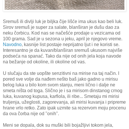
Sremuš ili divlji luk je biljka čije lišće ima ukus kao beli luk.
Sirov sremuš je super za salate, blanširan je dušu dao za
neku čorbicu. Kod nas se načešće prodaje u vezicama od
100 grama. Sad je u sezona u jeku, april je njegovo vreme.
Navodno
, kasnije list postaje neprijatno ljut i ne koristi se.
Interesantno je da kuvan/blanširan sremuš ukusom najviše
podseća na spanać. Tako da nije od onih jela koja navode
na bežanje od okoline, ili okoline od vas.
U slučaju da ste uopšte senzitivni na mirise na taj način. I
pored sve volje da nađem nešto baš jako gadno u mirisu
belog luka u bilo kom svom stanju, meni lično i dalje ne
smeta ništa od toga. Slično je i sa mirisom dinstanog crnog
luka, kuvanog kupusa, karfiola, ili ribe... Smetaju mi mirisi
truljenja, užeglosti, zagorevanja, ali mirisi kuvanja i pripreme
hrane vrlo retko. Zato ipak uzmite sa rezervom moju procenu
da ova čorba nije od "onih".
Meni se dopala, dok su muški bili bojažljivi tokom jela,