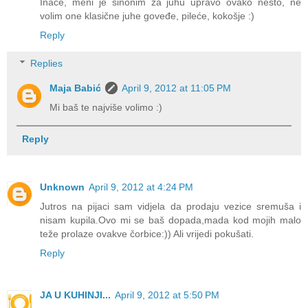
Inače, meni je sinonim za juhu upravo ovako nešto, ne
volim one klasične juhe goveđe, pileće, kokošje :)
Reply
Replies
Maja Babić
April 9, 2012 at 11:05 PM
Mi baš te najviše volimo :)
Reply
Unknown
April 9, 2012 at 4:24 PM
Jutros na pijaci sam vidjela da prodaju vezice sremuša i
nisam kupila.Ovo mi se baš dopada,mada kod mojih malo
teže prolaze ovakve čorbice:)) Ali vrijedi pokušati.
Reply
JA U KUHINJI...
April 9, 2012 at 5:50 PM