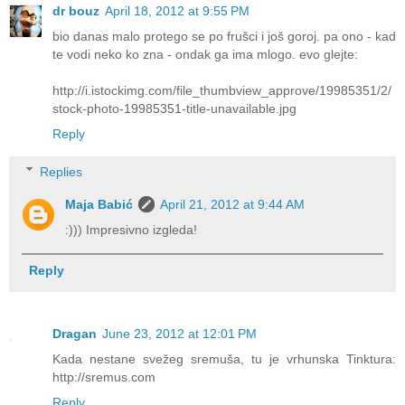
dr bouz
April 18, 2012 at 9:55 PM
bio danas malo protego se po frušci i još goroj. pa ono - kad
te vodi neko ko zna - ondak ga ima mlogo. evo glejte:
http://i.istockimg.com/file_thumbview_approve/19985351/2/
stock-photo-19985351-title-unavailable.jpg
Reply
Replies
Maja Babić
April 21, 2012 at 9:44 AM
:))) Impresivno izgleda!
Reply
Dragan
June 23, 2012 at 12:01 PM
Kada nestane svežeg sremuša, tu je vrhunska Tinktura:
http://sremus.com
Reply