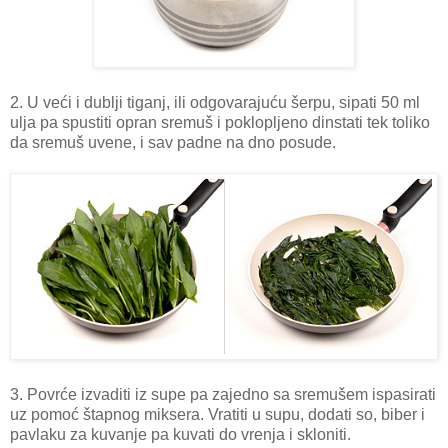
2. U veći i dublji tiganj, ili odgovarajuću šerpu, sipati 50 ml
ulja pa spustiti opran sremuš i poklopljeno dinstati tek toliko
da sremuš uvene, i sav padne na dno posude.
3. Povrće izvaditi iz supe pa zajedno sa sremušem ispasirati
uz pomoć štapnog miksera. Vratiti u supu, dodati so, biber i
pavlaku za kuvanje pa kuvati do vrenja i skloniti.