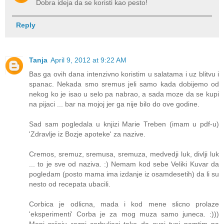
Dobra ideja da se koristi kao pesto!
Reply
Tanja
April 9, 2012 at 9:22 AM
Bas ga ovih dana intenzivno koristim u salatama i uz blitvu i
spanac. Nekada smo sremus jeli samo kada dobijemo od
nekog ko je isao u selo pa nabrao, a sada moze da se kupi
na pijaci ... bar na mojoj jer ga nije bilo do ove godine.
Sad sam pogledala u knjizi Marie Treben (imam u pdf-u)
'Zdravlje iz Bozje apoteke' za nazive.
Cremos, sremuz, sremusa, sremuza, medvedji luk, divlji luk
... to je sve od naziva. :) Nemam kod sebe Veliki Kuvar da
pogledam (posto mama ima izdanje iz osamdesetih) da li su
nesto od recepata ubacili.
Corbica je odlicna, mada i kod mene slicno prolaze
'eksperimenti' Corba je za mog muza samo juneca. :)))