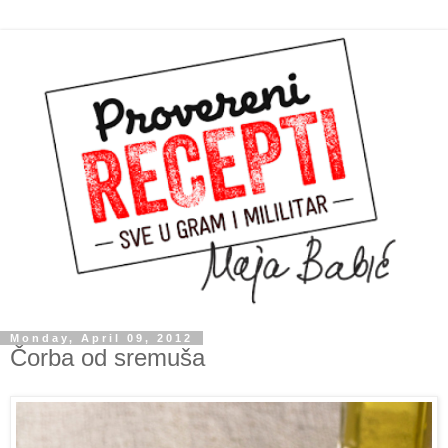
Monday, April 09, 2012
Čorba od sremuša