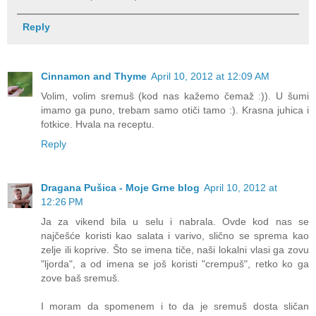
Reply
Cinnamon and Thyme
April 10, 2012 at 12:09 AM
Volim, volim sremuš (kod nas kažemo čemaž :)). U šumi
imamo ga puno, trebam samo otiči tamo :). Krasna juhica i
fotkice. Hvala na receptu.
Reply
Dragana Pušica - Moje Grne blog
April 10, 2012 at
12:26 PM
Ja za vikend bila u selu i nabrala. Ovde kod nas se
najčešće koristi kao salata i varivo, slično se sprema kao
zelje ili koprive. Što se imena tiče, naši lokalni vlasi ga zovu
"ljorda", a od imena se još koristi "crempuš", retko ko ga
zove baš sremuš.
I moram da spomenem i to da je sremuš dosta sličan