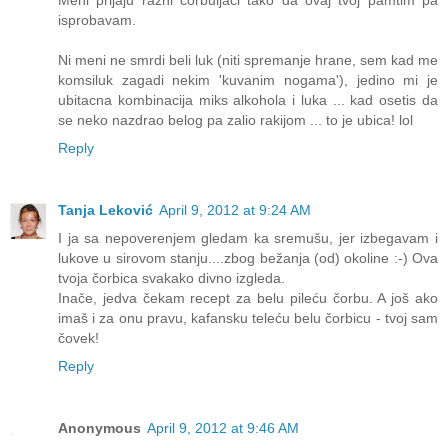
Meni prijaju razni corbuljaci tako da ovaj tvoj pamtim pa
isprobavam.
Ni meni ne smrdi beli luk (niti spremanje hrane, sem kad me
komsiluk zagadi nekim 'kuvanim nogama'), jedino mi je
ubitacna kombinacija miks alkohola i luka ... kad osetis da
se neko nazdrao belog pa zalio rakijom ... to je ubica! lol
Reply
Tanja Leković
April 9, 2012 at 9:24 AM
I ja sa nepoverenjem gledam ka sremušu, jer izbegavam i
lukove u sirovom stanju....zbog bežanja (od) okoline :-) Ova
tvoja čorbica svakako divno izgleda.
Inače, jedva čekam recept za belu pileću čorbu. A još ako
imaš i za onu pravu, kafansku teleću belu čorbicu - tvoj sam
čovek!
Reply
Anonymous
April 9, 2012 at 9:46 AM