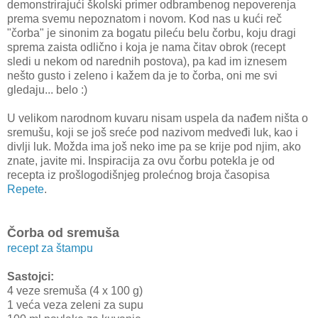
demonstrirajući školski primer odbrambenog nepoverenja
prema svemu nepoznatom i novom. Kod nas u kući reč
"čorba" je sinonim za bogatu pileću belu čorbu, koju dragi
sprema zaista odlično i koja je nama čitav obrok (recept
sledi u nekom od narednih postova), pa kad im iznesem
nešto gusto i zeleno i kažem da je to čorba, oni me svi
gledaju... belo :)
U velikom narodnom kuvaru nisam uspela da nađem ništa o
sremušu, koji se još sreće pod nazivom medveđi luk, kao i
divlji luk. Možda ima još neko ime pa se krije pod njim, ako
znate, javite mi. Inspiracija za ovu čorbu potekla je od
recepta iz prošlogodišnjeg prolećnog broja časopisa
Repete
.
Čorba od sremuša
recept za štampu
Sastojci:
4 veze sremuša (4 x 100 g)
1 veća veza zeleni za supu