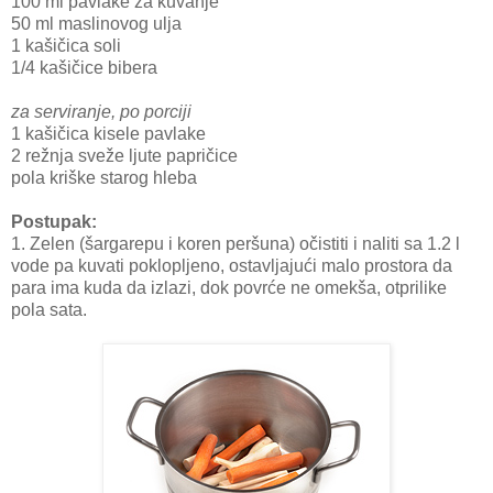
100 ml pavlake za kuvanje
50 ml maslinovog ulja
1 kašičica soli
1/4 kašičice bibera
za serviranje, po porciji
1 kašičica kisele pavlake
2 režnja sveže ljute papričice
pola kriške starog hleba
Postupak:
1. Zelen (šargarepu i koren peršuna) očistiti i naliti sa 1.2 l
vode pa kuvati poklopljeno, ostavljajući malo prostora da
para ima kuda da izlazi, dok povrće ne omekša, otprilike
pola sata.