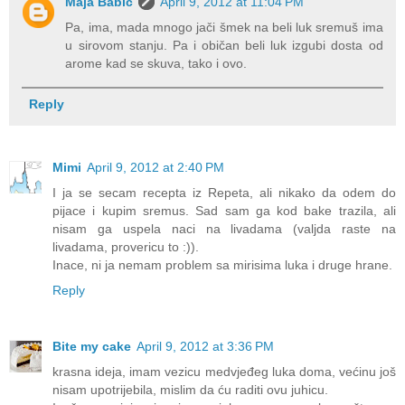
Maja Babić
April 9, 2012 at 11:04 PM
Pa, ima, mada mnogo jači šmek na beli luk sremuš ima
u sirovom stanju. Pa i običan beli luk izgubi dosta od
arome kad se skuva, tako i ovo.
Reply
Mimi
April 9, 2012 at 2:40 PM
I ja se secam recepta iz Repeta, ali nikako da odem do
pijace i kupim sremus. Sad sam ga kod bake trazila, ali
nisam ga uspela naci na livadama (valjda raste na
livadama, provericu to :)).
Inace, ni ja nemam problem sa mirisima luka i druge hrane.
Reply
Bite my cake
April 9, 2012 at 3:36 PM
krasna ideja, imam vezicu medvjeđeg luka doma, većinu još
nisam upotrijebila, mislim da ću raditi ovu juhicu.