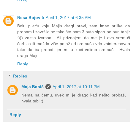
Nesa Bojović
April 1, 2017 at 6:35 PM
Belu pileću koju Majin dragi pravi, sam imao prilike da
probam i završilo se tako što sam 3 puta sipao po pun tanjir
:))) zaista izvrsna... Ali priznajem da me je i ova sremuš
čorbica ili možda više potaž od sremuša vrlo zainteresovao
tako da ću probati jer mi u kući volimo sremuš... Hvala
draga Majo...
Reply
Replies
Maja Babić
April 1, 2017 at 10:11 PM
Nema na čemu, uvek mi je drago kad nešto probaš,
hvala tebi :)
Reply