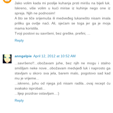
Jako volim kada mi poslije kuhanja prsti mirišu na bijeli luk.
Iskreno, više volim u kući mirise iz kuhinje nego one iz
spreja. Njih ne podnosim!
A što se tiče srijemuša ili medveđeg lukanešto nisam imala
priliku ga ovdje naći. Ali, sjećam se toga jer ga je moja
mama koristila.
Tvoji postovi su savršeni, bez greške, prefini, ...
Reply
anngelpie
April 12, 2012 at 10:52 AM
...savršeno!!...obožavam juhe, bez njih ne mogu i stalno
smišljam neke nove...obožavam medvjeđi luk i naprosto ga
stavljam u skoro sva jela, barem malo, pogotovo sad kad
mu je vrijeme...
...iskreno, juhu od njega još nisam radila...ovaj recept ću
svakako isprobati...
...lijep pozdrav ostavljam...:)
Reply