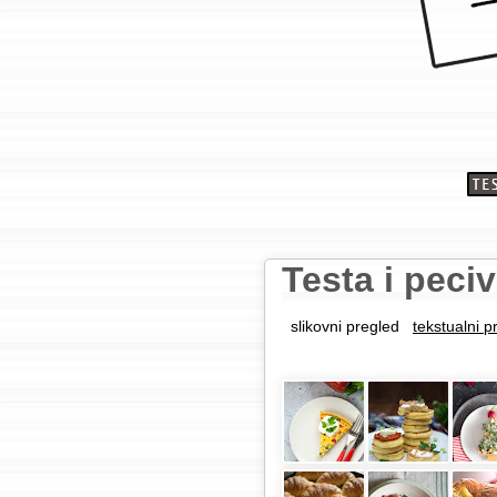
Testa i peci
slikovni pregled
tekstualni p