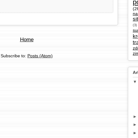
p
(2
na
si
(3)
su
k
Home
tr
zd
zi
Subscribe to:
Posts (Atom)
Ar