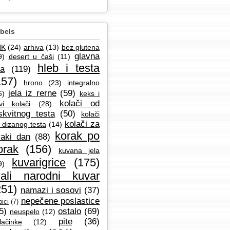
bels
NK
(24)
arhiva
(13)
bez glutena
glavna
9)
desert u čaši
(11)
hleb i testa
la
(119)
157)
hrono
(23)
integralno
jela iz rerne
(59)
6)
keks i
kolači od
vi kolači
(28)
skvitnog testa
(50)
kolači
kolači za
 dizanog testa
(14)
korak po
aki dan
(88)
orak
(156)
kuvana jela
kuvarigrice
(175)
9)
ali narodni kuvar
251)
namazi i sosovi
(37)
nepečene poslastice
ici
(7)
5)
ostalo
(69)
neuspelo
(12)
pite
(36)
lačinke
(12)