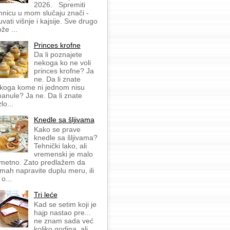
2026. Spremiti
mnicu u mom slučaju znači -
uvati višnje i kajsije. Sve drugo
že ...
Princes krofne
Da li poznajete
nekoga ko ne voli
princes krofne? Ja
ne. Da li znate
koga kome ni jednom nisu
anule? Ja ne. Da li znate
lo...
Knedle sa šljivama
Kako se prave
knedle sa šljivama?
Tehnički lako, ali
vremenski je malo
metno. Zato predlažem da
mah napravite duplu meru, ili
 o...
Tri leće
Kad se setim koji je
hajp nastao pre...
ne znam sada već
koliko godina, ali