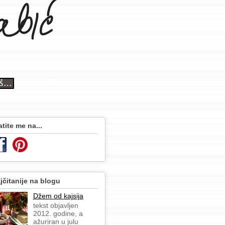
atite me na...
jčitanije na blogu
Džem od kajsija
tekst objavljen
2012. godine, a
ažuriran u julu