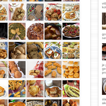
vi
ko
go
sa
je
ge
pr
sl
ak