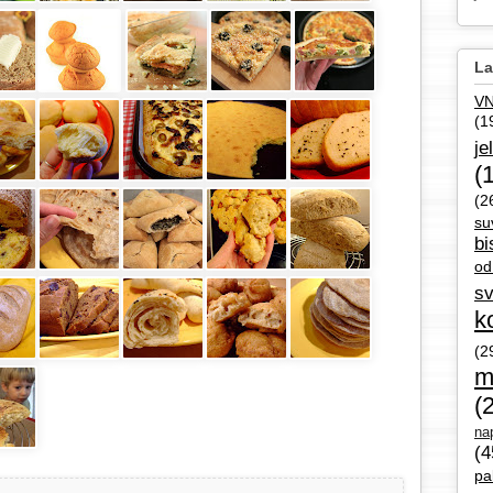
La
V
(1
je
(
(2
su
bi
od
sv
k
(2
m
(
nap
(4
pa