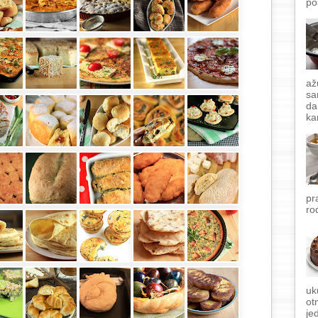
po
až
sa
da
ka
pr
ro
uk
ot
je