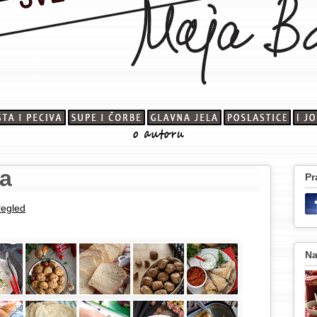
va
Pr
regled
Na