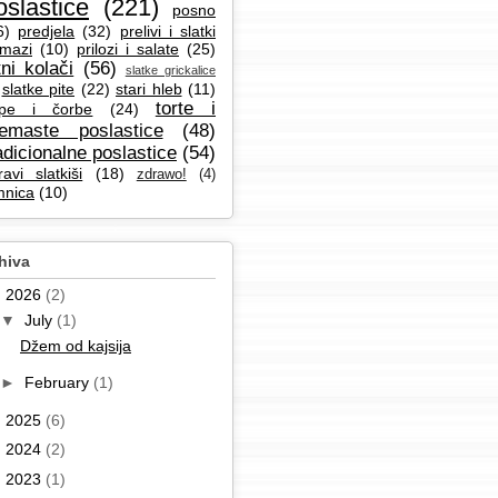
oslastice
(221)
posno
6)
predjela
(32)
prelivi i slatki
mazi
(10)
prilozi i salate
(25)
tni kolači
(56)
slatke grickalice
slatke pite
(22)
stari hleb
(11)
torte i
pe i čorbe
(24)
remaste poslastice
(48)
adicionalne poslastice
(54)
ravi slatkiši
(18)
zdrawo!
(4)
mnica
(10)
hiva
▼
2026
(2)
▼
July
(1)
Džem od kajsija
►
February
(1)
►
2025
(6)
►
2024
(2)
►
2023
(1)