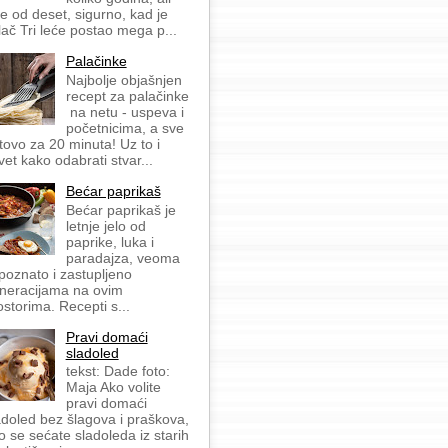
še od deset, sigurno, kad je
lač Tri leće postao mega p...
Palačinke
Najbolje objašnjen
recept za palačinke
na netu - uspeva i
početnicima, a sve
tovo za 20 minuta! Uz to i
vet kako odabrati stvar...
Bećar paprikaš
Bećar paprikaš je
letnje jelo od
paprike, luka i
paradajza, veoma
 poznato i zastupljeno
neracijama na ovim
ostorima. Recepti s...
Pravi domaći
sladoled
tekst: Dade foto:
Maja Ako volite
pravi domaći
adoled bez šlagova i praškova,
o se sećate sladoleda iz starih