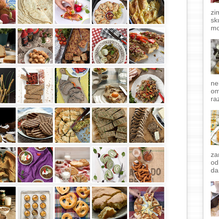
zi
sk
mo
ne
om
raz
za
od
da