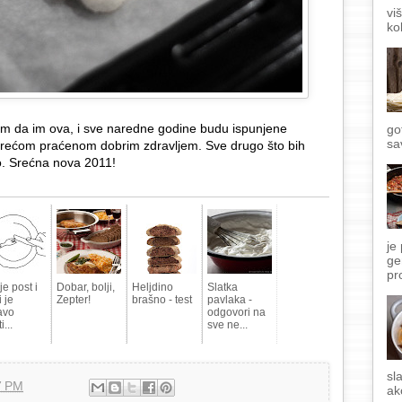
vi
ko
im da im ova, i sve naredne godine budu ispunjene
go
sa
m srećom praćenom dobrim zdravljem. Sve drugo što bih
o. Srećna nova 2011!
je
ge
pr
je post i
Dobar, bolji,
Heljdino
Slatka
i je
Zepter!
brašno - test
pavlaka -
avo
odgovori na
i...
sve ne...
sl
7 PM
ak