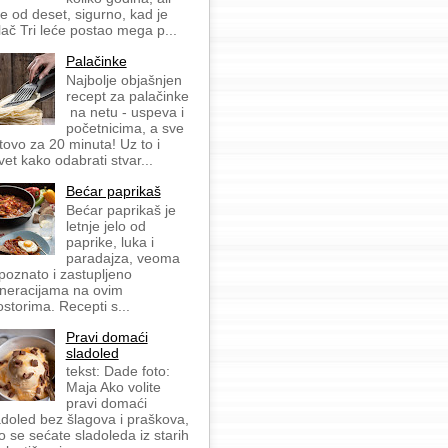
še od deset, sigurno, kad je
lač Tri leće postao mega p...
Palačinke
Najbolje objašnjen
recept za palačinke
na netu - uspeva i
početnicima, a sve
tovo za 20 minuta! Uz to i
vet kako odabrati stvar...
Bećar paprikaš
Bećar paprikaš je
letnje jelo od
paprike, luka i
paradajza, veoma
 poznato i zastupljeno
neracijama na ovim
ostorima. Recepti s...
Pravi domaći
sladoled
tekst: Dade foto:
Maja Ako volite
pravi domaći
adoled bez šlagova i praškova,
o se sećate sladoleda iz starih