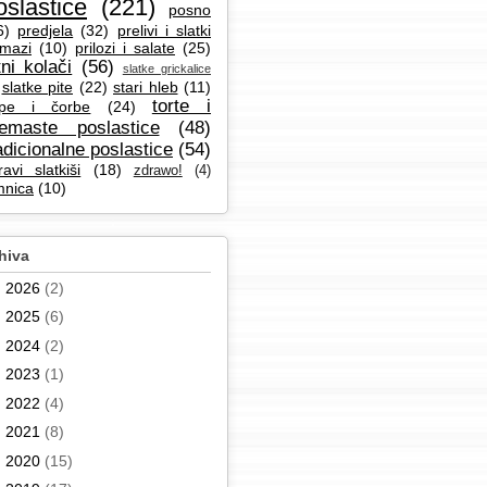
oslastice
(221)
posno
6)
predjela
(32)
prelivi i slatki
mazi
(10)
prilozi i salate
(25)
tni kolači
(56)
slatke grickalice
slatke pite
(22)
stari hleb
(11)
torte i
pe i čorbe
(24)
remaste poslastice
(48)
adicionalne poslastice
(54)
ravi slatkiši
(18)
zdrawo!
(4)
mnica
(10)
hiva
►
2026
(2)
►
2025
(6)
►
2024
(2)
►
2023
(1)
►
2022
(4)
►
2021
(8)
►
2020
(15)