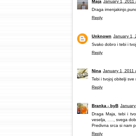
Maja
January 1, 2011 
Draga imenjakinjo,puno
Reply
Unknown
January 1, 
Svako dobro i tebi i tvo
Reply
Nina
January 1, 2011 
Tebi i tvojoj obitelji sv
Reply
Branka - byB
January
Draga Maja, tebi i tv
veselja, ....., svega do
Predivna srca si nam po
Reply