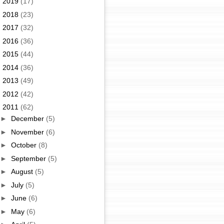
►
2019
(17)
►
2018
(23)
►
2017
(32)
►
2016
(36)
►
2015
(44)
►
2014
(36)
►
2013
(49)
►
2012
(42)
▼
2011
(62)
►
December
(5)
►
November
(6)
►
October
(8)
►
September
(5)
►
August
(5)
►
July
(5)
►
June
(6)
►
May
(6)