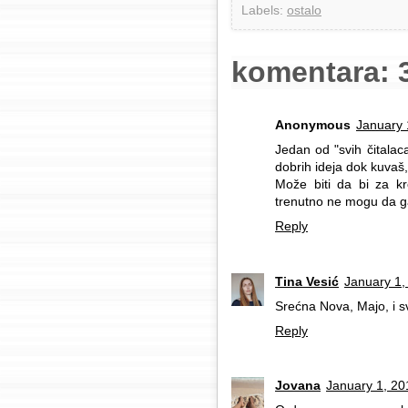
Labels:
ostalo
komentara: 
Anonymous
January 
Jedan od "svih čitalaca
dobrih ideja dok kuvaš, 
Može biti da bi za kr
trenutno ne mogu da 
Reply
Tina Vesić
January 1,
Srećna Nova, Majo, i sv
Reply
Jovana
January 1, 20