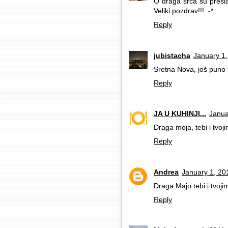
O draga srca su presla
Veliki pozdrav!!! :-*
Reply
jubistacha
January 1,
Sretna Nova, još puno f
Reply
JA U KUHINJI...
Janua
Draga moja, tebi i tvoji
Reply
Andrea
January 1, 20
Draga Majo tebi i tvoj
Reply