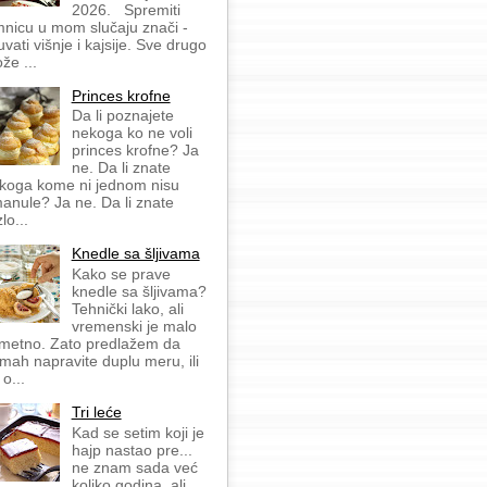
2026. Spremiti
mnicu u mom slučaju znači -
uvati višnje i kajsije. Sve drugo
že ...
Princes krofne
Da li poznajete
nekoga ko ne voli
princes krofne? Ja
ne. Da li znate
koga kome ni jednom nisu
anule? Ja ne. Da li znate
lo...
Knedle sa šljivama
Kako se prave
knedle sa šljivama?
Tehnički lako, ali
vremenski je malo
metno. Zato predlažem da
mah napravite duplu meru, ili
 o...
Tri leće
Kad se setim koji je
hajp nastao pre...
ne znam sada već
koliko godina, ali