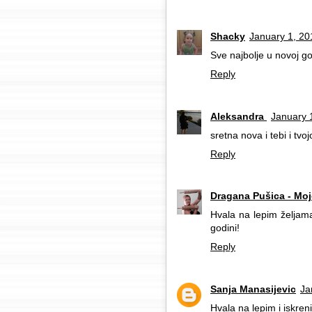
Shacky
January 1, 20
Sve najbolje u novoj go
Reply
Aleksandra
January 
sretna nova i tebi i tvoj
Reply
Dragana Pušica - Moj
Hvala na lepim željam
godini!
Reply
Sanja Manasijevic
Ja
Hvala na lepim i iskr