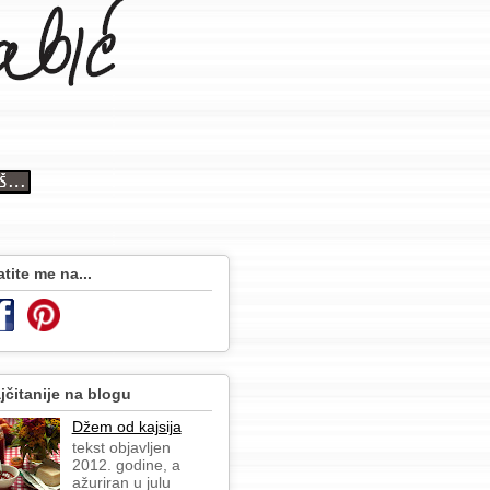
atite me na...
jčitanije na blogu
Džem od kajsija
tekst objavljen
2012. godine, a
ažuriran u julu