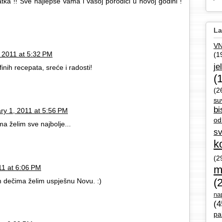
tka !! Sve najlepše Vama i vašoj porodici u novoj godini !
La
V
 2011 at 5:32 PM
(1
je
inih recepata, sreće i radosti!
(
(2
su
bi
ry 1, 2011 at 5:56 PM
od
ma želim sve najbolje...
sv
k
(2
11 at 6:06 PM
m
(
im dečima želim uspješnu Novu. :)
nap
(4
pa