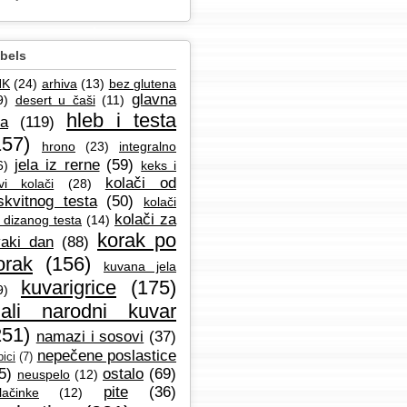
bels
NK
(24)
arhiva
(13)
bez glutena
glavna
9)
desert u čaši
(11)
hleb i testa
la
(119)
157)
hrono
(23)
integralno
jela iz rerne
(59)
6)
keks i
kolači od
vi kolači
(28)
skvitnog testa
(50)
kolači
kolači za
 dizanog testa
(14)
korak po
aki dan
(88)
orak
(156)
kuvana jela
kuvarigrice
(175)
9)
ali narodni kuvar
251)
namazi i sosovi
(37)
nepečene poslastice
ici
(7)
5)
ostalo
(69)
neuspelo
(12)
pite
(36)
lačinke
(12)