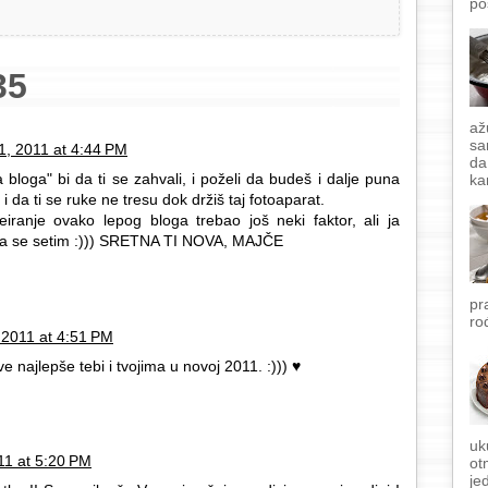
po
35
až
sa
1, 2011 at 4:44 PM
da
 bloga" bi da ti se zahvali, i poželi da budeš i dalje puna
ka
i da ti se ruke ne tresu dok držiš taj fotoaparat.
eiranje ovako lepog bloga trebao još neki faktor, ali ja
ga se setim :))) SRETNA TI NOVA, MAJČE
pr
ro
 2011 at 4:51 PM
e najlepše tebi i tvojima u novoj 2011. :))) ♥
uk
11 at 5:20 PM
ot
je