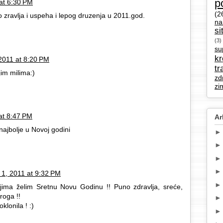
p
at 6:30 PM
(2
 zravlja i uspeha i lepog druzenja u 2011.god.
na
si
(3)
su
k
2011 at 8:20 PM
tr
jim milima:)
zd
zi
at 8:47 PM
Ar
e najbolje u Novoj godini
 1, 2011 at 9:32 PM
ojima želim Sretnu Novu Godinu !! Puno zdravlja, sreće,
broga !!
klonila ! :)