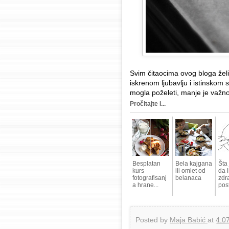
Svim čitaocima ovog bloga žel
iskrenom ljubavlju i istinsko
mogla poželeti, manje je važn
Pročitajte i...
Besplatan
Bela kajgana
Šta 
kurs
ili omlet od
da l
fotografisanj
belanaca
zdr
a hrane...
post
Posted by
Maja Babić
at
4:0