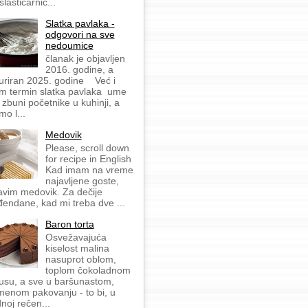
slastičarnic...
Slatka pavlaka -
odgovori na sve
nedoumice
članak je objavljen
2016. godine, a
uriran 2025. godine Već i
m termin slatka pavlaka ume
 zbuni početnike u kuhinji, a
mo l...
Medovik
Please, scroll down
for recipe in English
Kad imam na vreme
najavljene goste,
avim medovik. Za dečije
đendane, kad mi treba dve ...
Baron torta
Osvežavajuća
kiselost malina
nasuprot oblom,
toplom čokoladnom
usu, a sve u baršunastom,
menom pakovanju - to bi, u
dnoj rečen...