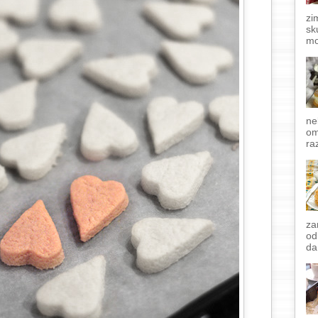
zi
sk
mo
ne
om
raz
za
od
da