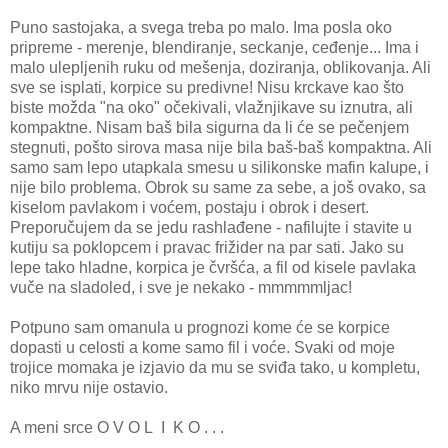
Puno sastojaka, a svega treba po malo. Ima posla oko
pripreme - merenje, blendiranje, seckanje, ceđenje... Ima i
malo ulepljenih ruku od mešenja, doziranja, oblikovanja. Ali
sve se isplati, korpice su predivne! Nisu krckave kao što
biste možda "na oko" očekivali, vlažnjikave su iznutra, ali
kompaktne. Nisam baš bila sigurna da li će se pečenjem
stegnuti, pošto sirova masa nije bila baš-baš kompaktna. Ali
samo sam lepo utapkala smesu u silikonske mafin kalupe, i
nije bilo problema. Obrok su same za sebe, a još ovako, sa
kiselom pavlakom i voćem, postaju i obrok i desert.
Preporučujem da se jedu rashlađene - nafilujte i stavite u
kutiju sa poklopcem i pravac frižider na par sati. Jako su
lepe tako hladne, korpica je čvršća, a fil od kisele pavlaka
vuče na sladoled, i sve je nekako - mmmmmljac!
Potpuno sam omanula u prognozi kome će se korpice
dopasti u celosti a kome samo fil i voće. Svaki od moje
trojice momaka je izjavio da mu se sviđa tako, u kompletu,
niko mrvu nije ostavio.
A meni srce O V O L I K O . . .