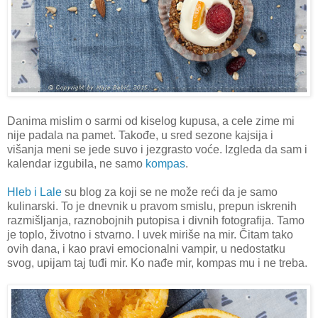
Danima mislim o sarmi od kiselog kupusa, a cele zime mi
nije padala na pamet. Takođe, u sred sezone kajsija i
višanja meni se jede suvo i jezgrasto voće. Izgleda da sam i
kalendar izgubila, ne samo
kompas
.
Hleb i Lale
su blog za koji se ne može reći da je samo
kulinarski. To je dnevnik u pravom smislu, prepun iskrenih
razmišljanja, raznobojnih putopisa i divnih fotografija. Tamo
je toplo, životno i stvarno. I uvek miriše na mir. Čitam tako
ovih dana, i kao pravi emocionalni vampir, u nedostatku
svog, upijam taj tuđi mir. Ko nađe mir, kompas mu i ne treba.