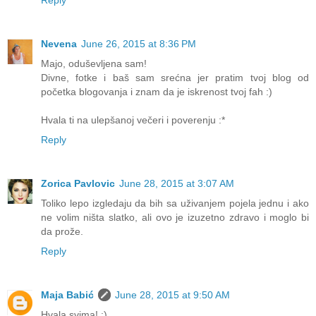
Reply
Nevena
June 26, 2015 at 8:36 PM
Majo, oduševljena sam!
Divne, fotke i baš sam srećna jer pratim tvoj blog od
početka blogovanja i znam da je iskrenost tvoj fah :)
Hvala ti na ulepšanoj večeri i poverenju :*
Reply
Zorica Pavlovic
June 28, 2015 at 3:07 AM
Toliko lepo izgledaju da bih sa uživanjem pojela jednu i ako
ne volim ništa slatko, ali ovo je izuzetno zdravo i moglo bi
da prože.
Reply
Maja Babić
June 28, 2015 at 9:50 AM
Hvala svima! :)