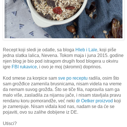
Recept koji sledi je odatle, sa bloga
Hleb i Lale
, koji piše
jedna slatka lalica, Nevena. Tokom maja i juna 2015. godine
njen blog je bio pod istragom drugih food blogera u okviru
igre
FBI rukavice
, i ovo je moj (skromni) doprinos.
Kod smese za korpice sam
sve po receptu
radila, osim što
sam grožđice zamenila brusnicama, nisam videla na vreme
da nemam suvog grožđa. Što se tiče fila, napravila sam ga
malo više, zasladila za nijansu jače, i nisam stavljala pravu
rendanu koru pomorandže, već neki
dr Oetker proizvod
koji
je zamenjuje. Nisam viđala kod nas, nadam se da će se
pojaviti, ovo su zalihe dobijene iz DE.
Utisci?