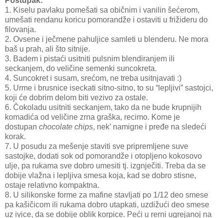
Postupak:
1. Kiselu pavlaku pomešati sa običnim i vanilin šećerom,
umešati rendanu koricu pomorandže i ostaviti u frižideru do
filovanja.
2. Ovsene i ječmene pahuljice samleti u blenderu. Ne mora
baš u prah, ali što sitnije.
3. Badem i pistaći usitniti pulsnim blendiranjem ili
seckanjem, do veličine semenki suncokreta.
4. Suncokret i susam, srećom, ne treba usitnjavati :)
5. Urme i brusnice iseckati sitno-sitno, to su “lepljivi” sastojci,
koji će dobrim delom biti vezivo za ostale.
6. Čokoladu usitniti seckanjem, tako da ne bude krupnijih
komadića od veličine zrna graška, recimo. Kome je
dostupan
chocolate chips
, nek’ namigne i pređe na sledeći
korak.
7. U posudu za mešenje staviti sve pripremljene suve
sastojke, dodati sok od pomorandže i otopljeno kokosovo
ulje, pa rukama sve dobro umesiti tj. izgnječiti. Treba da se
dobije vlažna i lepljiva smesa koja, kad se dobro stisne,
ostaje relativno kompaktna.
8. U silikonske forme za mafine stavljati po 1/12 deo smese
pa kašičicom ili rukama dobro utapkati, uzdižući deo smese
uz ivice, da se dobije oblik korpice. Peći u rerni ugrejanoj na