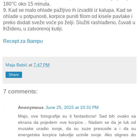
180°C oko 15 minuta.
9. Kad se malo ohlade pažljivo ih izvaditi iz kalupa. Kad se
ohlade u potpunosti, korpice puniti filom od kisele pavlake i
preko dodati sveže voće po želji. Služiti rashlađeno, čuvati u
frižideru, u zatvorenoj kutiji.
Recept za štampu
Maja Babić
at
7:47 PM
Share
7 comments:
Anonymous
June 25, 2015 at 10:31 PM
Majo, ove fotografije su ti fantasticne! Sad bih ovako sa
ekrana da pojedem ove korpice... Nadam se da je luk od
musake uradio svoje, da su suze presusile a i da su
energetske korpice takodje ucinile svoje. Ako stignes do