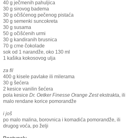
40 g ječmenih pahuljica
30 g sirovog badema
30 g očišćenog pečenog pistaća
30 g semenki suncokreta
30 g susama
50 g očišćenih urmi
30 g kandiranih brusnica
70 g crne čokolade
sok od 1 narandže, oko 130 ml
1 kašika kokosovog ulja
za fil
400 g kisele pavlake ili milerama
30 g šećera
2 kesice vanilin šećera
pola kesice
Dr. Oetker Finesse Orange Zest
ekstrakta, ili
malo rendane korice pomorandže
i još
po malo malina, borovnica i komadića pomorandže, ili
drugog voća, po želji