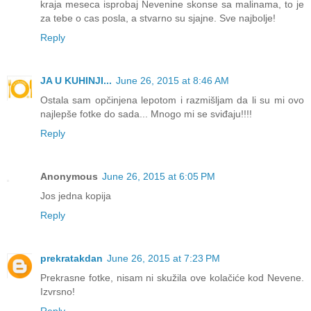
kraja meseca isprobaj Nevenine skonse sa malinama, to je
za tebe o cas posla, a stvarno su sjajne. Sve najbolje!
Reply
JA U KUHINJI...
June 26, 2015 at 8:46 AM
Ostala sam opčinjena lepotom i razmišljam da li su mi ovo
najlepše fotke do sada... Mnogo mi se sviđaju!!!!
Reply
Anonymous
June 26, 2015 at 6:05 PM
Jos jedna kopija
Reply
prekratakdan
June 26, 2015 at 7:23 PM
Prekrasne fotke, nisam ni skužila ove kolačiće kod Nevene.
Izvrsno!